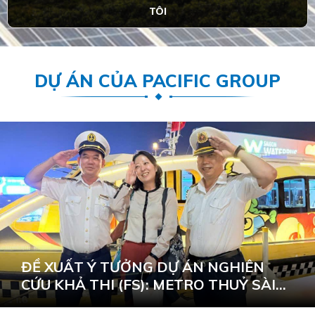
TÔI
DỰ ÁN CỦA PACIFIC GROUP
ĐỀ XUẤT Ý TƯỞNG DỰ ÁN NGHIÊN
CỨU KHẢ THI (FS): METRO THUỶ SÀI
GÒN KHÔNG PHÁT THẢI