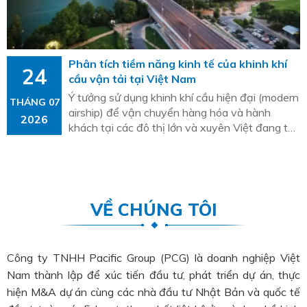
Phân tích tiềm năng kinh tế của khinh khí
24
cầu vận tải tại Việt Nam
Ý tưởng sử dụng khinh khí cầu hiện đại (modern
THÁNG 07
airship) để vận chuyển hàng hóa và hành
2026
khách tại các đô thị lớn và xuyên Việt đang thu
hút sự chú ý trong bối cảnh tìm kiếm giải pháp
logistics xanh. Tuy nhiên, để đánh giá hiệu quả
kinh tế một cách khách quan, cần phân tích
dựa trên các thông số kỹ thuật và chi phí thực
tế, đối chiếu với bối cảnh hạ tầng và nhu cầu
VỀ CHÚNG TÔI
của Việt Nam.
Công ty TNHH Pacific Group (PCG) là doanh nghiệp Việt
Nam thành lập để xúc tiến đầu tư, phát triển dự án, thực
hiện M&A dự án cùng các nhà đầu tư Nhật Bản và quốc tế