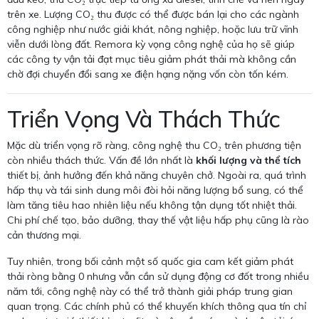
trên xe. Lượng CO₂ thu được có thể được bán lại cho các ngành
công nghiệp như nước giải khát, nông nghiệp, hoặc lưu trữ vĩnh
viễn dưới lòng đất. Remora kỳ vọng công nghệ của họ sẽ giúp
các công ty vận tải đạt mục tiêu giảm phát thải mà không cần
chờ đợi chuyển đổi sang xe điện hạng nặng vốn còn tốn kém.
Triển Vọng Và Thách Thức
Mặc dù triển vọng rõ ràng, công nghệ thu CO₂ trên phương tiện
còn nhiều thách thức. Vấn đề lớn nhất là
khối lượng và thể tích
thiết bị, ảnh hưởng đến khả năng chuyên chở. Ngoài ra, quá trình
hấp thụ và tái sinh dung môi đòi hỏi năng lượng bổ sung, có thể
làm tăng tiêu hao nhiên liệu nếu không tận dụng tốt nhiệt thải.
Chi phí chế tạo, bảo dưỡng, thay thế vật liệu hấp phụ cũng là rào
cản thương mại.
Tuy nhiên, trong bối cảnh một số quốc gia cam kết giảm phát
thải ròng bằng 0 nhưng vẫn cần sử dụng động cơ đốt trong nhiều
năm tới, công nghệ này có thể trở thành giải pháp trung gian
quan trọng. Các chính phủ có thể khuyến khích thông qua tín chỉ