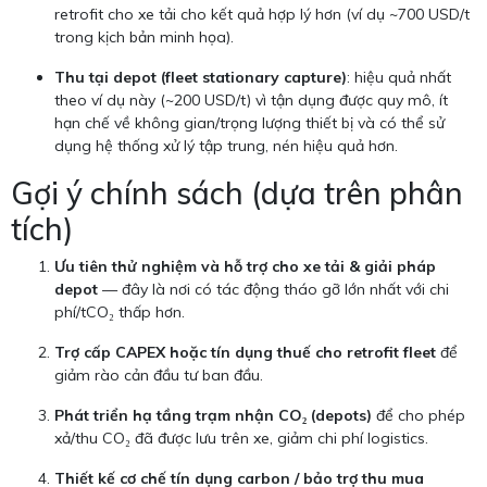
retrofit cho xe tải cho kết quả hợp lý hơn (ví dụ ~700 USD/t
trong kịch bản minh họa).
Thu tại depot (fleet stationary capture)
: hiệu quả nhất
theo ví dụ này (~200 USD/t) vì tận dụng được quy mô, ít
hạn chế về không gian/trọng lượng thiết bị và có thể sử
dụng hệ thống xử lý tập trung, nén hiệu quả hơn.
Gợi ý chính sách (dựa trên phân
tích)
Ưu tiên thử nghiệm và hỗ trợ cho xe tải & giải pháp
depot
— đây là nơi có tác động tháo gỡ lớn nhất với chi
phí/tCO₂ thấp hơn.
Trợ cấp CAPEX hoặc tín dụng thuế cho retrofit fleet
để
giảm rào cản đầu tư ban đầu.
Phát triển hạ tầng trạm nhận CO₂ (depots)
để cho phép
xả/thu CO₂ đã được lưu trên xe, giảm chi phí logistics.
Thiết kế cơ chế tín dụng carbon / bảo trợ thu mua