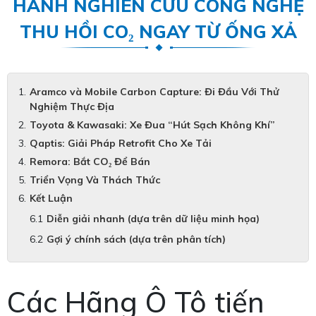
HÀNH NGHIÊN CỨU CÔNG NGHỆ
THU HỒI CO₂ NGAY TỪ ỐNG XẢ
Aramco và Mobile Carbon Capture: Đi Đầu Với Thử
Nghiệm Thực Địa
Toyota & Kawasaki: Xe Đua “Hút Sạch Không Khí”
Qaptis: Giải Pháp Retrofit Cho Xe Tải
Remora: Bắt CO₂ Để Bán
Triển Vọng Và Thách Thức
Kết Luận
Diễn giải nhanh (dựa trên dữ liệu minh họa)
Gợi ý chính sách (dựa trên phân tích)
Các Hãng Ô Tô tiến