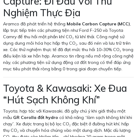
Capture: Đi Đầu Với Thử
Nghiệm Thực Địa
Aramco đã phát triển hệ thống
Mobile Carbon Capture (MCC)
,
lắp trực tiếp trên các phương tiện như Ford F-250 và Toyota
Camry để thu hồi một phần khí CO₂ từ khí thải. Công nghệ sử
dụng dung môi hóa học hấp thụ CO₂, sau đó nén và lưu trữ trên
xe. Các thử nghiệm thực tế đã đạt mức thu hồi 10–30% CO₂ trong
điều kiện lái xe hỗn hợp. Aramco tin rằng nếu mở rộng công nghệ
này, các phương tiện sử dụng động cơ đốt trong có thể đáp ứng
mục tiêu phát thải ròng bằng 0 trong giai đoạn chuyển tiếp.
Toyota & Kawasaki: Xe Đua
“Hút Sạch Không Khí”
Toyota, hợp tác với Kawasaki, đã gây chú ý khi giới thiệu một
mẫu
GR Corolla đốt hydro
có khả năng “làm sạch không khí khi
chạy”. Xe được trang bị bộ lọc CO₂ đặc biệt ở đường hút khí, hấp
thụ CO₂ và chuyển hóa chúng vào một dung dịch. Mặc dù lượng
CO₂ thu được còn khiêm tốn – chỉ khoảng 20 gram trong một