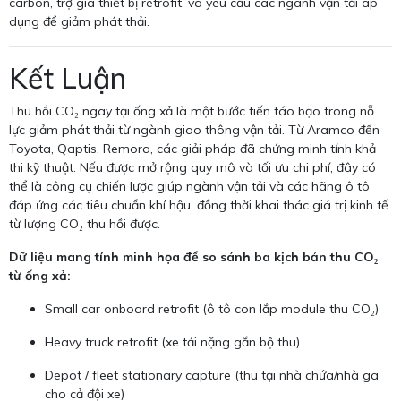
carbon, trợ giá thiết bị retrofit, và yêu cầu các ngành vận tải áp
dụng để giảm phát thải.
Kết Luận
Thu hồi CO₂ ngay tại ống xả là một bước tiến táo bạo trong nỗ
lực giảm phát thải từ ngành giao thông vận tải. Từ Aramco đến
Toyota, Qaptis, Remora, các giải pháp đã chứng minh tính khả
thi kỹ thuật. Nếu được mở rộng quy mô và tối ưu chi phí, đây có
thể là công cụ chiến lược giúp ngành vận tải và các hãng ô tô
đáp ứng các tiêu chuẩn khí hậu, đồng thời khai thác giá trị kinh tế
từ lượng CO₂ thu hồi được.
Dữ liệu mang tính minh họa để so sánh ba kịch bản thu CO₂
từ ống xả:
Small car onboard retrofit (ô tô con lắp module thu CO₂)
Heavy truck retrofit (xe tải nặng gắn bộ thu)
Depot / fleet stationary capture (thu tại nhà chứa/nhà ga
cho cả đội xe)