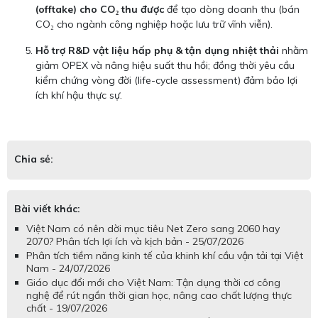
(offtake) cho CO₂ thu được
để tạo dòng doanh thu (bán
CO₂ cho ngành công nghiệp hoặc lưu trữ vĩnh viễn).
Hỗ trợ R&D vật liệu hấp phụ & tận dụng nhiệt thải
nhằm
giảm OPEX và nâng hiệu suất thu hồi; đồng thời yêu cầu
kiểm chứng vòng đời (life-cycle assessment) đảm bảo lợi
ích khí hậu thực sự.
Chia sẻ:
Bài viết khác:
Việt Nam có nên dời mục tiêu Net Zero sang 2060 hay
2070? Phân tích lợi ích và kịch bản - 25/07/2026
Phân tích tiềm năng kinh tế của khinh khí cầu vận tải tại Việt
Nam - 24/07/2026
Giáo dục đổi mới cho Việt Nam: Tận dụng thời cơ công
nghệ để rút ngắn thời gian học, nâng cao chất lượng thực
chất - 19/07/2026