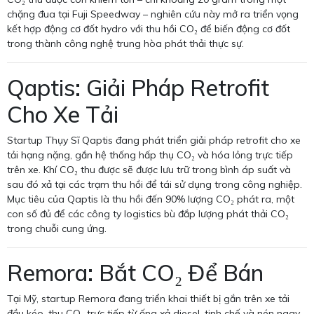
chặng đua tại Fuji Speedway – nghiên cứu này mở ra triển vọng
kết hợp động cơ đốt hydro với thu hồi CO₂ để biến động cơ đốt
trong thành công nghệ trung hòa phát thải thực sự.
Qaptis: Giải Pháp Retrofit
Cho Xe Tải
Startup Thụy Sĩ Qaptis đang phát triển giải pháp retrofit cho xe
tải hạng nặng, gắn hệ thống hấp thụ CO₂ và hóa lỏng trực tiếp
trên xe. Khí CO₂ thu được sẽ được lưu trữ trong bình áp suất và
sau đó xả tại các trạm thu hồi để tái sử dụng trong công nghiệp.
Mục tiêu của Qaptis là thu hồi đến 90% lượng CO₂ phát ra, một
con số đủ để các công ty logistics bù đắp lượng phát thải CO₂
trong chuỗi cung ứng.
Remora: Bắt CO₂ Để Bán
Tại Mỹ, startup Remora đang triển khai thiết bị gắn trên xe tải
đầu kéo, thu CO₂ trực tiếp từ ống xả diesel, tinh chế và nén ngay