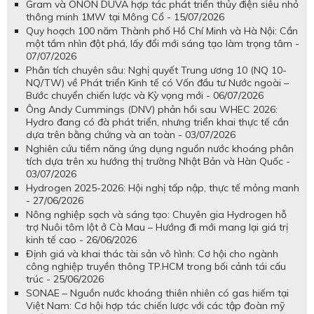
Gram và ONON DUVA hợp tác phát triển thủy điện siêu nhỏ
thông minh 1MW tại Mông Cổ - 15/07/2026
Quy hoạch 100 năm Thành phố Hồ Chí Minh và Hà Nội: Cần
một tầm nhìn đột phá, lấy đổi mới sáng tạo làm trọng tâm -
07/07/2026
Phân tích chuyên sâu: Nghị quyết Trung ương 10 (NQ 10-
NQ/TW) về Phát triển Kinh tế có Vốn đầu tư Nước ngoài –
Bước chuyển chiến lược và Kỳ vọng mới - 06/07/2026
Ông Andy Cummings (DNV) phản hồi sau WHEC 2026:
Hydro đang có đà phát triển, nhưng triển khai thực tế cần
dựa trên bằng chứng và an toàn - 03/07/2026
Nghiên cứu tiềm năng ứng dụng nguồn nước khoáng phân
tích dựa trên xu hướng thị trường Nhật Bản và Hàn Quốc -
03/07/2026
Hydrogen 2025-2026: Hội nghị tấp nập, thực tế mỏng manh
- 27/06/2026
Nông nghiệp sạch và sáng tạo: Chuyên gia Hydrogen hỗ
trợ Nuôi tôm lột ở Cà Mau – Hướng đi mới mang lại giá trị
kinh tế cao - 26/06/2026
Định giá và khai thác tài sản vô hình: Cơ hội cho ngành
công nghiệp truyền thông TP.HCM trong bối cảnh tái cấu
trúc - 25/06/2026
SONAE – Nguồn nước khoáng thiên nhiên có gas hiếm tại
Việt Nam: Cơ hội hợp tác chiến lược với các tập đoàn mỹ