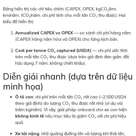
Bảng hiển thị các chỉ tiêu chính (CAPEX, OPEX, kgCO₂/km,
km/năm, tCO₂/năm, chi phí tính cho mỗi tấn CO₂ thu được). Hai
biểu đồ hiển thị:
Annualized CAPEX vs OPEX
— so sánh chi phí hàng năm
(CAPEX hàng năm hóa và OPEX) cho từng kịch bản.
Cost per tonne CO₂ captured (USD/t)
— chi phí ước tính
trên mỗi tấn CO₂ thu được (dựa trên giả định đơn giản: đời
hữu dụng 7 năm, không chiết khấu).
Diễn giải nhanh (dựa trên dữ liệu
minh họa)
Ô tô con
: chi phí trên mỗi tấn CO₂ rất cao (~2,500 USD/t
theo giả định) do lượng CO₂ thu được rất nhỏ (ví dụ vài
trăm kg/năm). Vì vậy, giải pháp onboard cho xe con hiện
không kinh tế
nếu mục tiêu là giảm CO₂ với chi phí hiệu
quả.
Xe tải nặng
: nhờ quãng đường lớn và lượng khí thải lớn,