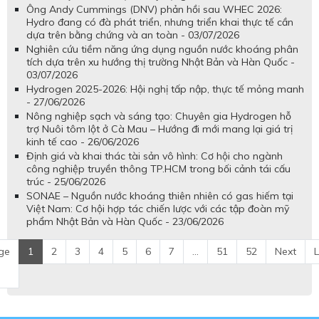
Ông Andy Cummings (DNV) phản hồi sau WHEC 2026:
Hydro đang có đà phát triển, nhưng triển khai thực tế cần
dựa trên bằng chứng và an toàn - 03/07/2026
Nghiên cứu tiềm năng ứng dụng nguồn nước khoáng phân
tích dựa trên xu hướng thị trường Nhật Bản và Hàn Quốc -
03/07/2026
Hydrogen 2025-2026: Hội nghị tấp nập, thực tế mỏng manh
- 27/06/2026
Nông nghiệp sạch và sáng tạo: Chuyên gia Hydrogen hỗ
trợ Nuôi tôm lột ở Cà Mau – Hướng đi mới mang lại giá trị
kinh tế cao - 26/06/2026
Định giá và khai thác tài sản vô hình: Cơ hội cho ngành
công nghiệp truyền thông TP.HCM trong bối cảnh tái cấu
trúc - 25/06/2026
SONAE – Nguồn nước khoáng thiên nhiên có gas hiếm tại
Việt Nam: Cơ hội hợp tác chiến lược với các tập đoàn mỹ
phẩm Nhật Bản và Hàn Quốc - 23/06/2026
ge
1
2
3
4
5
6
7
...
51
52
Next
L