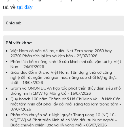
tải về
tại đây
Chia sẻ:
Bài viết khác:
Việt Nam có nên dời mục tiêu Net Zero sang 2060 hay
2070? Phân tích lợi ích và kịch bản - 25/07/2026
Phân tích tiềm năng kinh tế của khinh khí cầu vận tải tại Việt
Nam - 24/07/2026
Giáo dục đổi mới cho Việt Nam: Tận dụng thời cơ công
nghệ để rút ngắn thời gian học, nâng cao chất lượng thực
chất - 19/07/2026
Gram và ONON DUVA hợp tác phát triển thủy điện siêu nhỏ
thông minh 1MW tại Mông Cổ - 15/07/2026
Quy hoạch 100 năm Thành phố Hồ Chí Minh và Hà Nội: Cần
một tầm nhìn đột phá, lấy đổi mới sáng tạo làm trọng tâm -
07/07/2026
Phân tích chuyên sâu: Nghị quyết Trung ương 10 (NQ 10-
NQ/TW) về Phát triển Kinh tế có Vốn đầu tư Nước ngoài –
Bước chuyển chiến lược và Kỳ vọng mới - 06/07/2026