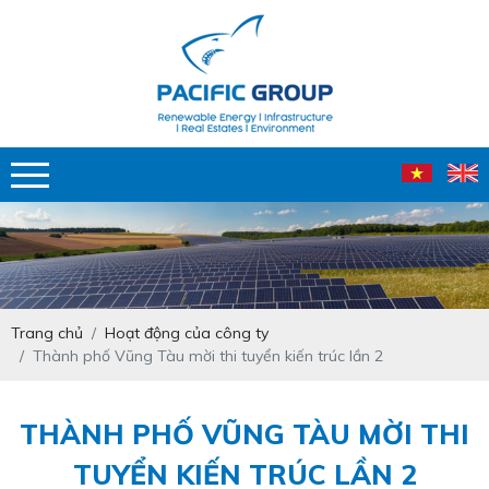
Trang chủ
Hoạt động của công ty
Thành phố Vũng Tàu mời thi tuyển kiến trúc lần 2
THÀNH PHỐ VŨNG TÀU MỜI THI
TUYỂN KIẾN TRÚC LẦN 2