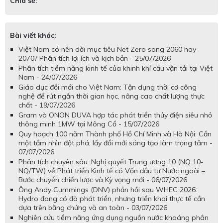
Chia sẻ:
Bài viết khác:
Việt Nam có nên dời mục tiêu Net Zero sang 2060 hay
2070? Phân tích lợi ích và kịch bản - 25/07/2026
Phân tích tiềm năng kinh tế của khinh khí cầu vận tải tại Việt
Nam - 24/07/2026
Giáo dục đổi mới cho Việt Nam: Tận dụng thời cơ công
nghệ để rút ngắn thời gian học, nâng cao chất lượng thực
chất - 19/07/2026
Gram và ONON DUVA hợp tác phát triển thủy điện siêu nhỏ
thông minh 1MW tại Mông Cổ - 15/07/2026
Quy hoạch 100 năm Thành phố Hồ Chí Minh và Hà Nội: Cần
một tầm nhìn đột phá, lấy đổi mới sáng tạo làm trọng tâm -
07/07/2026
Phân tích chuyên sâu: Nghị quyết Trung ương 10 (NQ 10-
NQ/TW) về Phát triển Kinh tế có Vốn đầu tư Nước ngoài –
Bước chuyển chiến lược và Kỳ vọng mới - 06/07/2026
Ông Andy Cummings (DNV) phản hồi sau WHEC 2026:
Hydro đang có đà phát triển, nhưng triển khai thực tế cần
dựa trên bằng chứng và an toàn - 03/07/2026
Nghiên cứu tiềm năng ứng dụng nguồn nước khoáng phân