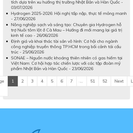
tích dựa trên xu hướng thị trường Nhật Bản và Hàn Quốc -
03/07/2026
Hydrogen 2025-2026: Hội nghị tấp nập, thực tế mỏng manh
- 27/06/2026
Nông nghiệp sạch và sáng tạo: Chuyên gia Hydrogen hỗ
trợ Nuôi tôm lột ở Cà Mau – Hướng đi mới mang lại giá trị
kinh tế cao - 26/06/2026
Định giá và khai thác tài sản vô hình: Cơ hội cho ngành
công nghiệp truyền thông TP.HCM trong bối cảnh tái cấu
trúc - 25/06/2026
SONAE – Nguồn nước khoáng thiên nhiên có gas hiếm tại
Việt Nam: Cơ hội hợp tác chiến lược với các tập đoàn mỹ
phẩm Nhật Bản và Hàn Quốc - 23/06/2026
ge
1
2
3
4
5
6
7
...
51
52
Next
L