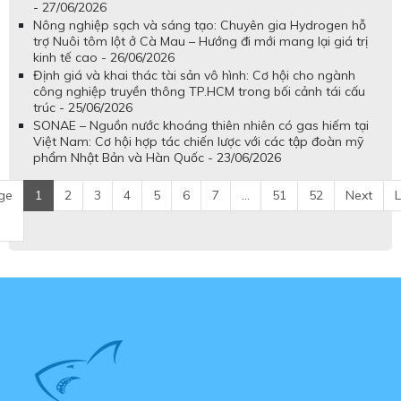
- 27/06/2026
Nông nghiệp sạch và sáng tạo: Chuyên gia Hydrogen hỗ
trợ Nuôi tôm lột ở Cà Mau – Hướng đi mới mang lại giá trị
kinh tế cao - 26/06/2026
Định giá và khai thác tài sản vô hình: Cơ hội cho ngành
công nghiệp truyền thông TP.HCM trong bối cảnh tái cấu
trúc - 25/06/2026
SONAE – Nguồn nước khoáng thiên nhiên có gas hiếm tại
Việt Nam: Cơ hội hợp tác chiến lược với các tập đoàn mỹ
phẩm Nhật Bản và Hàn Quốc - 23/06/2026
ge
1
2
3
4
5
6
7
...
51
52
Next
L