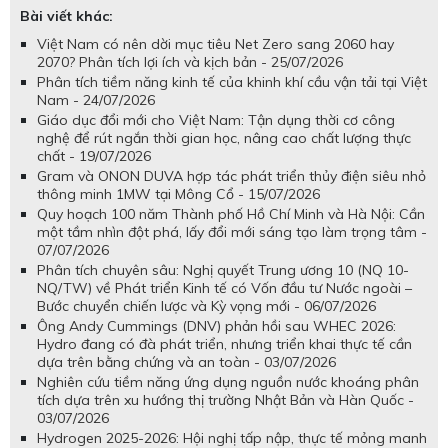
Bài viết khác:
Việt Nam có nên dời mục tiêu Net Zero sang 2060 hay
2070? Phân tích lợi ích và kịch bản - 25/07/2026
Phân tích tiềm năng kinh tế của khinh khí cầu vận tải tại Việt
Nam - 24/07/2026
Giáo dục đổi mới cho Việt Nam: Tận dụng thời cơ công
nghệ để rút ngắn thời gian học, nâng cao chất lượng thực
chất - 19/07/2026
Gram và ONON DUVA hợp tác phát triển thủy điện siêu nhỏ
thông minh 1MW tại Mông Cổ - 15/07/2026
Quy hoạch 100 năm Thành phố Hồ Chí Minh và Hà Nội: Cần
một tầm nhìn đột phá, lấy đổi mới sáng tạo làm trọng tâm -
07/07/2026
Phân tích chuyên sâu: Nghị quyết Trung ương 10 (NQ 10-
NQ/TW) về Phát triển Kinh tế có Vốn đầu tư Nước ngoài –
Bước chuyển chiến lược và Kỳ vọng mới - 06/07/2026
Ông Andy Cummings (DNV) phản hồi sau WHEC 2026:
Hydro đang có đà phát triển, nhưng triển khai thực tế cần
dựa trên bằng chứng và an toàn - 03/07/2026
Nghiên cứu tiềm năng ứng dụng nguồn nước khoáng phân
tích dựa trên xu hướng thị trường Nhật Bản và Hàn Quốc -
03/07/2026
Hydrogen 2025-2026: Hội nghị tấp nập, thực tế mỏng manh