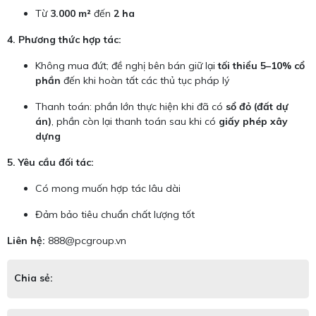
Từ
3.000 m²
đến
2 ha
4. Phương thức hợp tác:
Không mua đứt; đề nghị bên bán giữ lại
tối thiểu 5–10% cổ
phần
đến khi hoàn tất các thủ tục pháp lý
Thanh toán: phần lớn thực hiện khi đã có
sổ đỏ (đất dự
án)
, phần còn lại thanh toán sau khi có
giấy phép xây
dựng
5. Yêu cầu đối tác:
Có mong muốn hợp tác lâu dài
Đảm bảo tiêu chuẩn chất lượng tốt
Liên hệ:
888@pcgroup.vn
Chia sẻ: