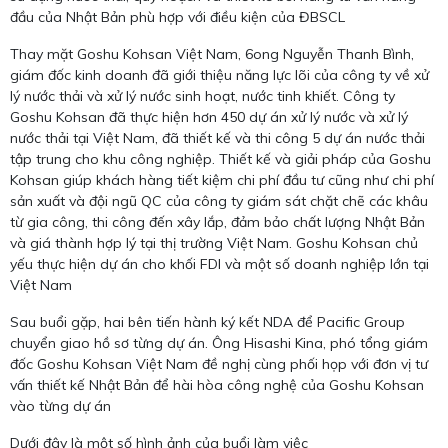
đầu của Nhật Bản phù hợp với điều kiện của ĐBSCL
Thay mặt Goshu Kohsan Việt Nam, 6ong Nguyễn Thanh Bình,
giám đốc kinh doanh đã giới thiệu năng lực lõi của công ty về xử
lý nước thải và xử lý nước sinh hoạt, nước tinh khiết. Công ty
Goshu Kohsan đã thực hiện hơn 450 dự án xử lý nước và xử lý
nước thải tại Việt Nam, đã thiết kế và thi công 5 dự án nước thải
tập trung cho khu công nghiệp. Thiết kế và giải pháp của Goshu
Kohsan giúp khách hàng tiết kiệm chi phí đầu tư cũng như chi phí
sản xuất và đội ngũ QC của công ty giám sát chặt chẽ các khâu
từ gia công, thi công đến xây lắp, đảm bảo chất lượng Nhật Bản
và giá thành hợp lý tại thị trường Việt Nam. Goshu Kohsan chủ
yếu thực hiện dự án cho khối FDI và một số doanh nghiệp lớn tại
Việt Nam
Sau buổi gặp, hai bên tiến hành ký kết NDA để Pacific Group
chuyển giao hồ sơ từng dự án. Ông Hisashi Kina, phó tổng giám
đốc Goshu Kohsan Việt Nam đề nghị cùng phối họp với đơn vị tư
vấn thiết kế Nhật Bản để hài hòa công nghệ của Goshu Kohsan
vào từng dự án
Dưới đây là một số hình ảnh của buổi làm việc