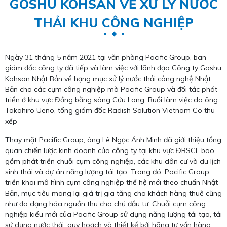
GOSHU KOHSAN VỀ XỬ LÝ NƯỚC
THẢI KHU CÔNG NGHIỆP
Ngày 31 tháng 5 năm 2021 tại văn phòng Pacific Group, ban
giám đốc công ty đã tiếp và làm việc với lãnh đạo Công ty Goshu
Kohsan Nhật Bản về hạng mục xử lý nước thải công nghệ Nhật
Bản cho các cụm công nghiệp mà Pacific Group và đối tác phát
triển ở khu vực Đồng bằng sông Cửu Long. Buổi làm việc do ông
Takahiro Ueno, tổng giám đốc Radish Solution Vietnam Co thu
xếp
Thay mặt Pacific Group, ông Lê Ngọc Ánh Minh đã giới thiệu tổng
quan chiến lược kinh doanh của công ty tại khu vực ĐBSCL bao
gồm phát triển chuỗi cụm công nghiệp, các khu dân cư và du lịch
sinh thái và dự án năng lượng tái tạo. Trong đó, Pacific Group
triển khai mô hình cụm công nghiệp thế hệ mới theo chuẩn Nhật
Bản, mục tiêu mang lại giá trị gia tăng cho khách hàng thuê cũng
như đa dạng hóa nguồn thu cho chủ đầu tư. Chuỗi cụm công
nghiệp kiểu mới của Pacific Group sử dụng năng lượng tái tạo, tái
sử dụng nước thải, quy hoạch và thiết kế bởi hãng tư vấn hàng