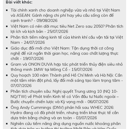
Bài viết khác:
Tài chính xanh cho doanh nghiệp vừa và nhỏ tại Việt Nam
và ASEAN: Gánh nặng chi phí hay yêu cầu sống còn để
cạnh tranh? - 09/08/2026
Việt Nam có nên dời mục tiêu Net Zero sau 2050? Phân tích
lợi ích và kịch bản - 25/07/2026
Phân tích tiềm năng kinh tế của khinh khí cầu vận tải tại Việt
Nam - 24/07/2026
Giáo dục đổi mới cho Việt Nam: Tận dụng thời cơ công
nghệ để rút ngắn thời gian học, nâng cao chất lượng thực
chất - 19/07/2026
Gram và ONON DUVA hợp tác phát triển thủy điện siêu nhỏ
thông minh 1MW tại Mông Cổ - 15/07/2026
Quy hoạch 100 năm Thành phố Hồ Chí Minh và Hà Nội: Cần
một tầm nhìn đột phá, lấy đổi mới sáng tạo làm trọng tâm -
07/07/2026
Phân tích chuyên sâu: Nghị quyết Trung ương 10 (NQ 10-
NQ/TW) về Phát triển Kinh tế có Vốn đầu tư Nước ngoài –
Bước chuyển chiến lược và Kỳ vọng mới - 06/07/2026
Ông Andy Cummings (DNV) phản hồi sau WHEC 2026:
Hydro đang có đà phát triển, nhưng triển khai thực tế cần
dựa trên bằng chứng và an toàn - 03/07/2026
Nghiên cứu tiềm năng ứng dụng nguồn nước khoáng phân
tích dựa trên xu hướng thị trường Nhật Bản và Hàn Quốc -