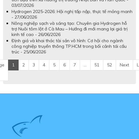
03/07/2026
Hydrogen 2025-2026: Hội nghị tấp nập, thực tế mỏng manh
- 27/06/2026
Nông nghiệp sạch và sáng tạo: Chuyên gia Hydrogen hỗ
trợ Nuôi tôm lột ở Cà Mau – Hướng đi mới mang lại giá trị
kinh tế cao - 26/06/2026
Định giá và khai thác tài sản vô hình: Cơ hội cho ngành
công nghiệp truyền thông TP.HCM trong bối cảnh tái cấu
trúc - 25/06/2026
ge
1
2
3
4
5
6
7
...
51
52
Next
L