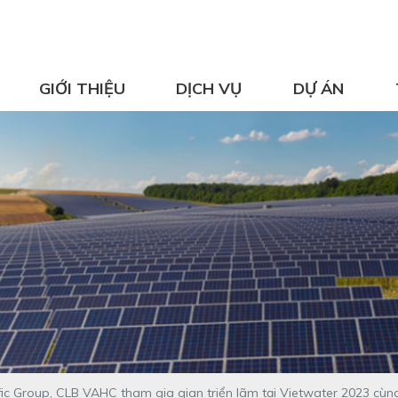
GIỚI THIỆU
DỊCH VỤ
DỰ ÁN
fic Group, CLB VAHC tham gia gian triển lãm tại Vietwater 2023 cù