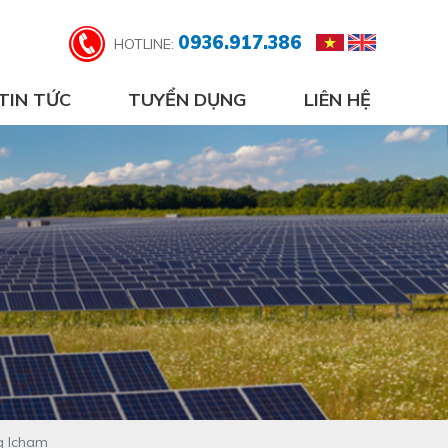
0936.917.386
HOTLINE:
TIN TỨC
TUYỂN DỤNG
LIÊN HỆ
ng Icham