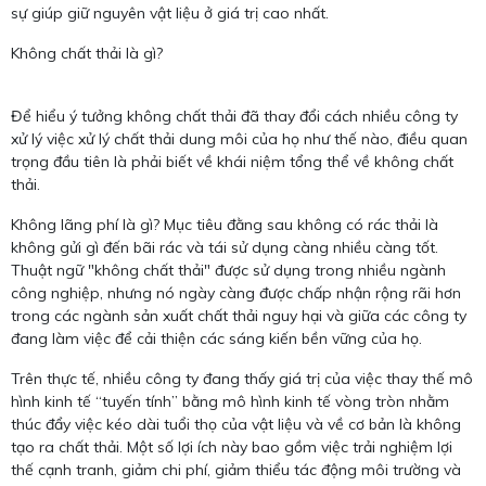
sự giúp giữ nguyên vật liệu ở giá trị cao nhất.
Không chất thải là gì?
Để hiểu ý tưởng không chất thải đã thay đổi cách nhiều công ty
xử lý việc xử lý chất thải dung môi của họ như thế nào, điều quan
trọng đầu tiên là phải biết về khái niệm tổng thể về không chất
thải.
Không lãng phí là gì? Mục tiêu đằng sau không có rác thải là
không gửi gì đến bãi rác và tái sử dụng càng nhiều càng tốt.
Thuật ngữ "không chất thải" được sử dụng trong nhiều ngành
công nghiệp, nhưng nó ngày càng được chấp nhận rộng rãi hơn
trong các ngành sản xuất chất thải nguy hại và giữa các công ty
đang làm việc để cải thiện các sáng kiến ​​bền vững của họ.
Trên thực tế, nhiều công ty đang thấy giá trị của việc thay thế mô
hình kinh tế “tuyến tính” bằng mô hình kinh tế vòng tròn nhằm
thúc đẩy việc kéo dài tuổi thọ của vật liệu và về cơ bản là không
tạo ra chất thải. Một số lợi ích này bao gồm việc trải nghiệm lợi
thế cạnh tranh, giảm chi phí, giảm thiểu tác động môi trường và