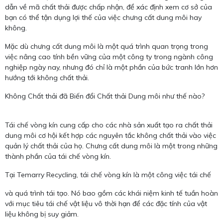
dẫn về mã chất thải được chấp nhận, để xác định xem cơ sở của
bạn có thể tận dụng lợi thế của việc chưng cất dung môi hay
không.
Mặc dù chưng cất dung môi là một quá trình quan trọng trong
việc nâng cao tính bền vững của một công ty trong ngành công
nghiệp ngày nay, nhưng đó chỉ là một phần của bức tranh lớn hơn
hướng tới không chất thải.
Không Chất thải đã Biến đổi Chất thải Dung môi như thế nào?
Tái chế vòng kín cung cấp cho các nhà sản xuất tạo ra chất thải
dung môi cơ hội kết hợp các nguyên tắc không chất thải vào việc
quản lý chất thải của họ. Chưng cất dung môi là một trong những
thành phần của tái chế vòng kín.
Tại Temarry Recycling, tái chế vòng kín là một công việc tái chế
và quá trình tái tạo. Nó bao gồm các khái niệm kinh tế tuần hoàn
với mục tiêu tái chế vật liệu vô thời hạn để các đặc tính của vật
liệu không bị suy giảm.