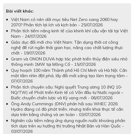
Bài viết khác:
Việt Nam có nên dời mục tiêu Net Zero sang 2060 hay
2070? Phân tích lợi ích và kịch bản - 25/07/2026
Phân tích tiềm năng kinh tế của khinh khí cầu vận tải tại Việt
Nam - 24/07/2026
Giáo dục đổi mới cho Việt Nam: Tận dụng thời cơ công
nghệ để rút ngắn thời gian học, nâng cao chất lượng thực
chất - 19/07/2026
Gram và ONON DUVA hợp tác phát triển thủy điện siêu nhỏ
thông minh 1MW tại Mông Cổ - 15/07/2026
Quy hoạch 100 năm Thành phố Hồ Chí Minh và Hà Nội: Cần
một tầm nhìn đột phá, lấy đổi mới sáng tạo làm trọng tâm -
07/07/2026
Phân tích chuyên sâu: Nghị quyết Trung ương 10 (NQ 10-
NQ/TW) về Phát triển Kinh tế có Vốn đầu tư Nước ngoài –
Bước chuyển chiến lược và Kỳ vọng mới - 06/07/2026
Ông Andy Cummings (DNV) phản hồi sau WHEC 2026:
Hydro đang có đà phát triển, nhưng triển khai thực tế cần
dựa trên bằng chứng và an toàn - 03/07/2026
Nghiên cứu tiềm năng ứng dụng nguồn nước khoáng phân
tích dựa trên xu hướng thị trường Nhật Bản và Hàn Quốc -
03/07/2026