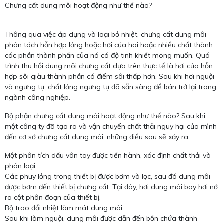
Chưng cất dung môi hoạt động như thế nào?
Thông qua việc áp dụng và loại bỏ nhiệt, chưng cất dung môi
phân tách hỗn hợp lỏng hoặc hơi của hai hoặc nhiều chất thành
các phần thành phần của nó có độ tinh khiết mong muốn. Quá
trình thu hồi dung môi chưng cất dựa trên thực tế là hơi của hỗn
hợp sôi giàu thành phần có điểm sôi thấp hơn. Sau khi hơi nguội
và ngưng tụ, chất lỏng ngưng tụ đã sẵn sàng để bán trở lại trong
ngành công nghiệp.
Bộ phận chưng cất dung môi hoạt động như thế nào? Sau khi
một công ty đã tạo ra và vận chuyển chất thải nguy hại của mình
đến cơ sở chưng cất dung môi, những điều sau sẽ xảy ra:
Một phân tích dấu vân tay được tiến hành, xác định chất thải và
phân loại.
Các phuy lỏng trong thiết bị được bơm và lọc, sau đó dung môi
được bơm đến thiết bị chưng cất. Tại đây, hơi dung môi bay hơi nở
ra cột phân đoạn của thiết bị.
Bộ trao đổi nhiệt làm mát dung môi.
Sau khi làm nguội, dung môi được dẫn đến bồn chứa thành