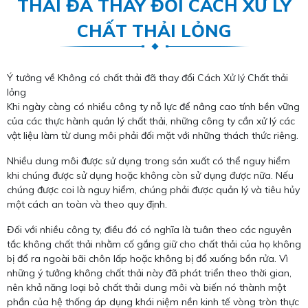
THẢI ĐÃ THAY ĐỔI CÁCH XỬ LÝ
CHẤT THẢI LỎNG
Ý tưởng về Không có chất thải đã thay đổi Cách Xử lý Chất thải
lỏng
Khi ngày càng có nhiều công ty nỗ lực để nâng cao tính bền vững
của các thực hành quản lý chất thải, những công ty cần xử lý các
vật liệu làm từ dung môi phải đối mặt với những thách thức riêng.
Nhiều dung môi được sử dụng trong sản xuất có thể nguy hiểm
khi chúng được sử dụng hoặc không còn sử dụng được nữa. Nếu
chúng được coi là nguy hiểm, chúng phải được quản lý và tiêu hủy
một cách an toàn và theo quy định.
Đối với nhiều công ty, điều đó có nghĩa là tuân theo các nguyên
tắc không chất thải nhằm cố gắng giữ cho chất thải của họ không
bị đổ ra ngoài bãi chôn lấp hoặc không bị đổ xuống bồn rửa. Vì
những ý tưởng không chất thải này đã phát triển theo thời gian,
nên khả năng loại bỏ chất thải dung môi và biến nó thành một
phần của hệ thống áp dụng khái niệm nền kinh tế vòng tròn thực