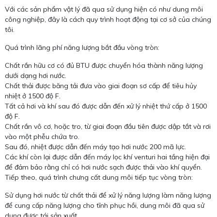
Với các sản phẩm vật lý đã qua sử dụng hiện có như dung môi
công nghiệp, đây là cách quy trình hoạt động tại cơ sở của chúng
tôi.
Quá trình lãng phí năng lượng bắt đầu vòng tròn:
Chất rắn hữu cơ có đủ BTU được chuyển hóa thành năng lượng
dưới dạng hơi nước.
Chất thải được băng tải đưa vào giai đoạn sơ cấp để tiêu hủy
nhiệt ở 1500 độ F.
Tất cả hơi và khí sau đó được dẫn đến xử lý nhiệt thứ cấp ở 1500
độ F.
Chất rắn vô cơ, hoặc tro, từ giai đoạn đầu tiên được dập tắt và rơi
vào một phễu chứa tro.
Sau đó, nhiệt được dẫn đến máy tạo hơi nước 200 mã lực.
Các khí còn lại được dẫn đến máy lọc khí venturi hai tầng hiện đại
để đảm bảo rằng chỉ có hơi nước sạch được thải vào khí quyển.
Tiếp theo, quá trình chưng cất dung môi tiếp tục vòng tròn:
Sử dụng hơi nước từ chất thải để xử lý năng lượng làm năng lượng
để cung cấp năng lượng cho tĩnh phục hồi, dung môi đã qua sử
dụng được tái sản xuất.