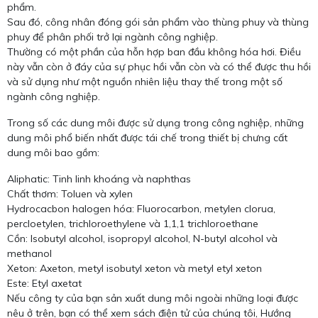
phẩm.
Sau đó, công nhân đóng gói sản phẩm vào thùng phuy và thùng
phuy để phân phối trở lại ngành công nghiệp.
Thường có một phần của hỗn hợp ban đầu không hóa hơi. Điều
này vẫn còn ở đáy của sự phục hồi vẫn còn và có thể được thu hồi
và sử dụng như một nguồn nhiên liệu thay thế trong một số
ngành công nghiệp.
Trong số các dung môi được sử dụng trong công nghiệp, những
dung môi phổ biến nhất được tái chế trong thiết bị chưng cất
dung môi bao gồm:
Aliphatic: Tinh linh khoáng và naphthas
Chất thơm: Toluen và xylen
Hydrocacbon halogen hóa: Fluorocarbon, metylen clorua,
percloetylen, trichloroethylene và 1,1,1 trichloroethane
Cồn: Isobutyl alcohol, isopropyl alcohol, N-butyl alcohol và
methanol
Xeton: Axeton, metyl isobutyl xeton và metyl etyl xeton
Este: Etyl axetat
Nếu công ty của bạn sản xuất dung môi ngoài những loại được
nêu ở trên, bạn có thể xem sách điện tử của chúng tôi, Hướng