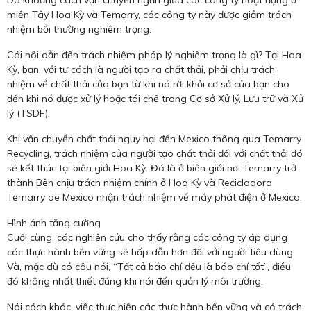
Do khoảng cách vận chuyển ngắn giữa các công ty hoạt động ở
miền Tây Hoa Kỳ và Temarry, các công ty này được giảm trách
nhiệm bồi thường nghiêm trọng.
Cái nôi dẫn đến trách nhiệm pháp lý nghiêm trọng là gì? Tại Hoa
Kỳ, bạn, với tư cách là người tạo ra chất thải, phải chịu trách
nhiệm về chất thải của bạn từ khi nó rời khỏi cơ sở của bạn cho
đến khi nó được xử lý hoặc tái chế trong Cơ sở Xử lý, Lưu trữ và Xử
lý (TSDF).
Khi vận chuyển chất thải nguy hại đến Mexico thông qua Temarry
Recycling, trách nhiệm của người tạo chất thải đối với chất thải đó
sẽ kết thúc tại biên giới Hoa Kỳ. Đó là ở biên giới nơi Temarry trở
thành Bên chịu trách nhiệm chính ở Hoa Kỳ và Recicladora
Temarry de Mexico nhận trách nhiệm về máy phát điện ở Mexico.
Hình ảnh tăng cường
Cuối cùng, các nghiên cứu cho thấy rằng các công ty áp dụng
các thực hành bền vững sẽ hấp dẫn hơn đối với người tiêu dùng.
Và, mặc dù có câu nói, “Tất cả báo chí đều là báo chí tốt”, điều
đó không nhất thiết đúng khi nói đến quản lý môi trường.
Nói cách khác, việc thực hiện các thực hành bền vững và có trách