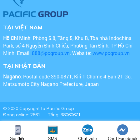
TẠI VIỆT NAM
Hồ Chí Minh
: Phòng 5.8, Tầng 5, Khu B, Tòa nhà Indochina
Park, số 4 Nguyễn Đình Chiểu, Phường Tân Định, TP Hồ Chí
Minh. Email:
888@pcgroup.vn
. Website:
www.pcgroup.vn
TẠI NHẬT BẢN
Nagano
: Postal code 390-0871, Kiri 1 Chome 4 Ban 21 Go,
Matsumoto City Nagano Prefecture, Japan
© 2020 Copyright to Pacific Group.
Đang online: 2861
Tổng: 38060671
Gọi điện
SMS
Chat zalo
Chat Facebook