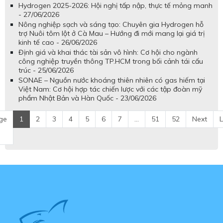
Hydrogen 2025-2026: Hội nghị tấp nập, thực tế mỏng manh
- 27/06/2026
Nông nghiệp sạch và sáng tạo: Chuyên gia Hydrogen hỗ
trợ Nuôi tôm lột ở Cà Mau – Hướng đi mới mang lại giá trị
kinh tế cao - 26/06/2026
Định giá và khai thác tài sản vô hình: Cơ hội cho ngành
công nghiệp truyền thông TP.HCM trong bối cảnh tái cấu
trúc - 25/06/2026
SONAE – Nguồn nước khoáng thiên nhiên có gas hiếm tại
Việt Nam: Cơ hội hợp tác chiến lược với các tập đoàn mỹ
phẩm Nhật Bản và Hàn Quốc - 23/06/2026
ge
1
2
3
4
5
6
7
...
51
52
Next
L