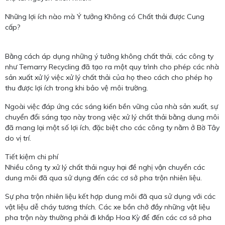
Những lợi ích nào mà Ý tưởng Không có Chất thải được Cung
cấp?
Bằng cách áp dụng những ý tưởng không chất thải, các công ty
như Temarry Recycling đã tạo ra một quy trình cho phép các nhà
sản xuất xử lý việc xử lý chất thải của họ theo cách cho phép họ
thu được lợi ích trong khi bảo vệ môi trường.
Ngoài việc đáp ứng các sáng kiến ​​bền vững của nhà sản xuất, sự
chuyển đổi sáng tạo này trong việc xử lý chất thải bằng dung môi
đã mang lại một số lợi ích, đặc biệt cho các công ty nằm ở Bờ Tây
do vị trí.
Tiết kiệm chi phí
Nhiều công ty xử lý chất thải nguy hại đề nghị vận chuyển các
dung môi đã qua sử dụng đến các cơ sở pha trộn nhiên liệu.
Sự pha trộn nhiên liệu kết hợp dung môi đã qua sử dụng với các
vật liệu dễ cháy tương thích. Các xe bồn chở đầy những vật liệu
pha trộn này thường phải đi khắp Hoa Kỳ để đến các cơ sở pha