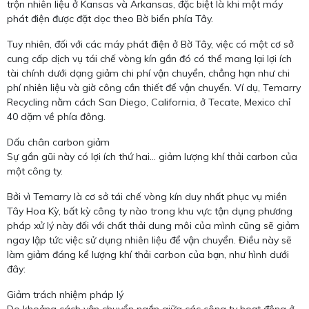
trộn nhiên liệu ở Kansas và Arkansas, đặc biệt là khi một máy
phát điện được đặt dọc theo Bờ biển phía Tây.
Tuy nhiên, đối với các máy phát điện ở Bờ Tây, việc có một cơ sở
cung cấp dịch vụ tái chế vòng kín gần đó có thể mang lại lợi ích
tài chính dưới dạng giảm chi phí vận chuyển, chẳng hạn như chi
phí nhiên liệu và giờ công cần thiết để vận chuyển. Ví dụ, Temarry
Recycling nằm cách San Diego, California, ở Tecate, Mexico chỉ
40 dặm về phía đông.
Dấu chân carbon giảm
Sự gần gũi này có lợi ích thứ hai… giảm lượng khí thải carbon của
một công ty.
Bởi vì Temarry là cơ sở tái chế vòng kín duy nhất phục vụ miền
Tây Hoa Kỳ, bất kỳ công ty nào trong khu vực tận dụng phương
pháp xử lý này đối với chất thải dung môi của mình cũng sẽ giảm
ngay lập tức việc sử dụng nhiên liệu để vận chuyển. Điều này sẽ
làm giảm đáng kể lượng khí thải carbon của bạn, như hình dưới
đây:
Giảm trách nhiệm pháp lý