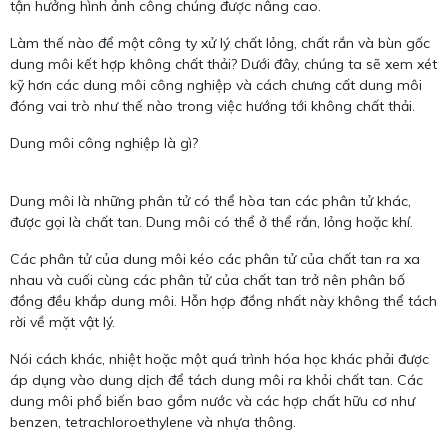
tận hưởng hình ảnh công chúng được nâng cao.
Làm thế nào để một công ty xử lý chất lỏng, chất rắn và bùn gốc
dung môi kết hợp không chất thải? Dưới đây, chúng ta sẽ xem xét
kỹ hơn các dung môi công nghiệp và cách chưng cất dung môi
đóng vai trò như thế nào trong việc hướng tới không chất thải.
Dung môi công nghiệp là gì?
Dung môi là những phân tử có thể hòa tan các phân tử khác,
được gọi là chất tan. Dung môi có thể ở thể rắn, lỏng hoặc khí.
Các phân tử của dung môi kéo các phân tử của chất tan ra xa
nhau và cuối cùng các phân tử của chất tan trở nên phân bố
đồng đều khắp dung môi. Hỗn hợp đồng nhất này không thể tách
rời về mặt vật lý.
Nói cách khác, nhiệt hoặc một quá trình hóa học khác phải được
áp dụng vào dung dịch để tách dung môi ra khỏi chất tan. Các
dung môi phổ biến bao gồm nước và các hợp chất hữu cơ như
benzen, tetrachloroethylene và nhựa thông.