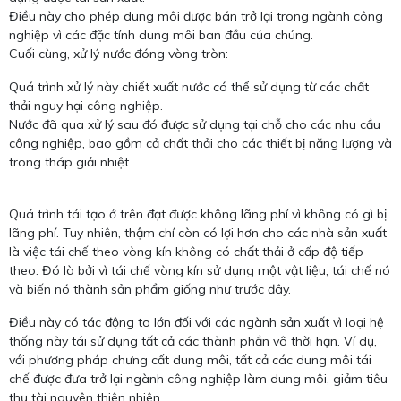
Điều này cho phép dung môi được bán trở lại trong ngành công
nghiệp vì các đặc tính dung môi ban đầu của chúng.
Cuối cùng, xử lý nước đóng vòng tròn:
Quá trình xử lý này chiết xuất nước có thể sử dụng từ các chất
thải nguy hại công nghiệp.
Nước đã qua xử lý sau đó được sử dụng tại chỗ cho các nhu cầu
công nghiệp, bao gồm cả chất thải cho các thiết bị năng lượng và
trong tháp giải nhiệt.
Quá trình tái tạo ở trên đạt được không lãng phí vì không có gì bị
lãng phí. Tuy nhiên, thậm chí còn có lợi hơn cho các nhà sản xuất
là việc tái chế theo vòng kín không có chất thải ở cấp độ tiếp
theo. Đó là bởi vì tái chế vòng kín sử dụng một vật liệu, tái chế nó
và biến nó thành sản phẩm giống như trước đây.
Điều này có tác động to lớn đối với các ngành sản xuất vì loại hệ
thống này tái sử dụng tất cả các thành phần vô thời hạn. Ví dụ,
với phương pháp chưng cất dung môi, tất cả các dung môi tái
chế được đưa trở lại ngành công nghiệp làm dung môi, giảm tiêu
thụ tài nguyên thiên nhiên.