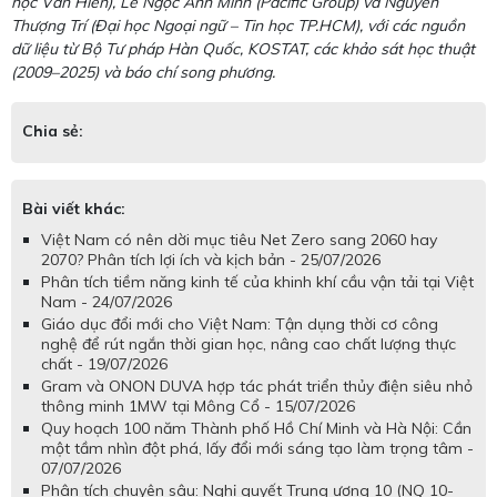
học Văn Hiến), Lê Ngọc Ánh Minh (Pacific Group) và Nguyễn
Thượng Trí (Đại học Ngoại ngữ – Tin học TP.HCM), với các nguồn
dữ liệu từ Bộ Tư pháp Hàn Quốc, KOSTAT, các khảo sát học thuật
(2009–2025) và báo chí song phương.
Chia sẻ:
Bài viết khác:
Việt Nam có nên dời mục tiêu Net Zero sang 2060 hay
2070? Phân tích lợi ích và kịch bản - 25/07/2026
Phân tích tiềm năng kinh tế của khinh khí cầu vận tải tại Việt
Nam - 24/07/2026
Giáo dục đổi mới cho Việt Nam: Tận dụng thời cơ công
nghệ để rút ngắn thời gian học, nâng cao chất lượng thực
chất - 19/07/2026
Gram và ONON DUVA hợp tác phát triển thủy điện siêu nhỏ
thông minh 1MW tại Mông Cổ - 15/07/2026
Quy hoạch 100 năm Thành phố Hồ Chí Minh và Hà Nội: Cần
một tầm nhìn đột phá, lấy đổi mới sáng tạo làm trọng tâm -
07/07/2026
Phân tích chuyên sâu: Nghị quyết Trung ương 10 (NQ 10-