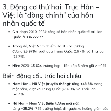
3. Động cơ thứ hai: Trục Hàn –
Việt là “dòng chính” của hôn
nhân quốc tế
Giai đoạn 2010–2024: tổng số hôn nhân quốc tế tại Hàn
Quốc là
336.227 ca
.
Trong đó,
Việt Nam chiếm 87.315 ca
(tương
đương
25,97%
), vượt qua Trung Quốc (16,7%) và Thái Lan
(13,7%).
Năm 2023:
15.624
trường hợp – liên tiếp 3 năm giữ vị trí #1.
Biến động cấu trúc hai chiều
Nam Hàn – Nữ Việt (truyền thống)
: tăng
+48,3%
trong
một năm, vượt xa Trung Quốc (+16,9%) và Thái Lan
(+4,4%).
Nữ Hàn – Nam Việt (hiện tượng mới nổi)
:
tăng
+35,2%
(792 trường hợp), đi ngược xu hướng giảm của