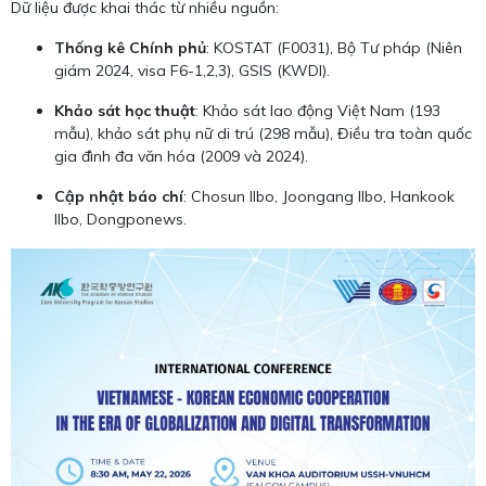
Dữ liệu được khai thác từ nhiều nguồn:
Thống kê Chính phủ
: KOSTAT (F0031), Bộ Tư pháp (Niên
giám 2024, visa F6-1,2,3), GSIS (KWDI).
Khảo sát học thuật
: Khảo sát lao động Việt Nam (193
mẫu), khảo sát phụ nữ di trú (298 mẫu), Điều tra toàn quốc
gia đình đa văn hóa (2009 và 2024).
Cập nhật báo chí
: Chosun Ilbo, Joongang Ilbo, Hankook
Ilbo, Dongponews.