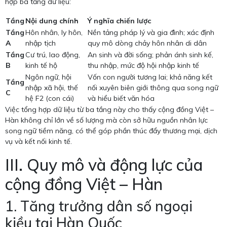
hợp ba tầng dữ liệu:
Tầng
Nội dung chính
Ý nghĩa chiến lược
Tầng
Hôn nhân, ly hôn,
Nền tảng pháp lý và gia đình; xác định
A
nhập tịch
quy mô dòng chảy hôn nhân di dân
Tầng
Cư trú, lao động,
An sinh và đời sống; phản ánh sinh kế,
B
kinh tế hộ
thu nhập, mức độ hội nhập kinh tế
Ngôn ngữ, hội
Vốn con người tương lai; khả năng kết
Tầng
nhập xã hội, thế
nối xuyên biên giới thông qua song ngữ
C
hệ F2 (con cái)
và hiểu biết văn hóa
Việc tổng hợp dữ liệu từ ba tầng này cho thấy cộng đồng Việt –
Hàn không chỉ lớn về số lượng mà còn sở hữu nguồn nhân lực
song ngữ tiềm năng, có thể góp phần thúc đẩy thương mại, dịch
vụ và kết nối kinh tế.
III. Quy mô và động lực của
cộng đồng Việt – Hàn
1. Tăng trưởng dân số ngoại
kiều tại Hàn Quốc