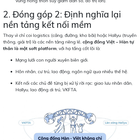
vùng nông thôn suy giảm dân số, đô thị lớn).
2. Đóng góp 2: Định nghĩa lại
nền tảng kết nối mềm
Thay vì chỉ coi logistics (cảng, đường, kho bãi) hoặc Hallyu (truyền
thông, giải trí) là các nền tảng riêng lẻ,
cộng đồng Việt – Hàn tự
thân là một soft platform
, với hạ tầng cốt lõi là:
Mạng lưới con người xuyên biên giới.
Hôn nhân, cư trú, lao động, ngôn ngữ qua nhiều thế hệ.
Kết nối các chủ đề từng bị xử lý rời rạc: giao lưu nhân dân,
Hallyu, lao động di trú, VKFTA.