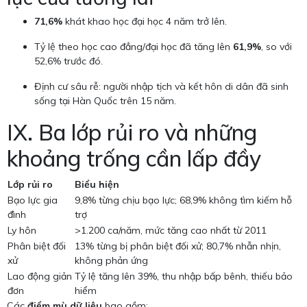
71,6%
khát khao học đại học 4 năm trở lên.
Tỷ lệ theo học cao đẳng/đại học đã tăng lên
61,9%
, so với
52,6% trước đó.
Định cư sâu rễ: người nhập tịch và kết hôn di dân đã sinh
sống tại Hàn Quốc trên 15 năm.
IX. Ba lớp rủi ro và những
khoảng trống cần lấp đầy
Lớp rủi ro
Biểu hiện
Bạo lực gia
9,8% từng chịu bạo lực; 68,9% không tìm kiếm hỗ
đình
trợ
Ly hôn
>1.200 ca/năm, mức tăng cao nhất từ 2011
Phân biệt đối
13% từng bị phân biệt đối xử; 80,7% nhẫn nhịn,
xử
không phản ứng
Lao động giản
Tỷ lệ tăng lên 39%, thu nhập bấp bênh, thiếu bảo
đơn
hiểm
Các
điểm mù dữ liệu
bao gồm: