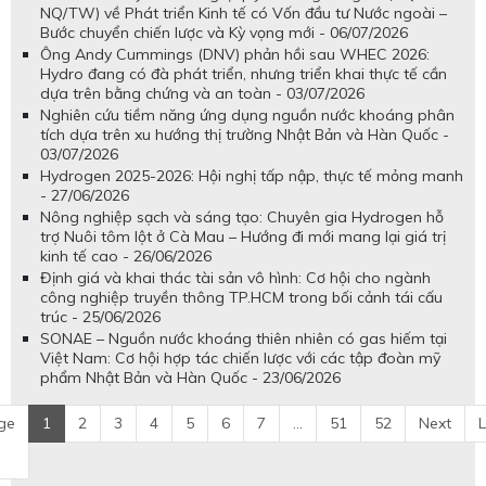
NQ/TW) về Phát triển Kinh tế có Vốn đầu tư Nước ngoài –
Bước chuyển chiến lược và Kỳ vọng mới - 06/07/2026
Ông Andy Cummings (DNV) phản hồi sau WHEC 2026:
Hydro đang có đà phát triển, nhưng triển khai thực tế cần
dựa trên bằng chứng và an toàn - 03/07/2026
Nghiên cứu tiềm năng ứng dụng nguồn nước khoáng phân
tích dựa trên xu hướng thị trường Nhật Bản và Hàn Quốc -
03/07/2026
Hydrogen 2025-2026: Hội nghị tấp nập, thực tế mỏng manh
- 27/06/2026
Nông nghiệp sạch và sáng tạo: Chuyên gia Hydrogen hỗ
trợ Nuôi tôm lột ở Cà Mau – Hướng đi mới mang lại giá trị
kinh tế cao - 26/06/2026
Định giá và khai thác tài sản vô hình: Cơ hội cho ngành
công nghiệp truyền thông TP.HCM trong bối cảnh tái cấu
trúc - 25/06/2026
SONAE – Nguồn nước khoáng thiên nhiên có gas hiếm tại
Việt Nam: Cơ hội hợp tác chiến lược với các tập đoàn mỹ
phẩm Nhật Bản và Hàn Quốc - 23/06/2026
ge
1
2
3
4
5
6
7
...
51
52
Next
L