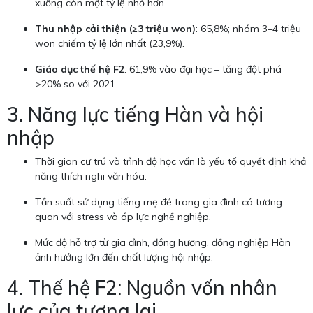
xuống còn một tỷ lệ nhỏ hơn.
Thu nhập cải thiện (≥3 triệu won)
: 65,8%; nhóm 3–4 triệu
won chiếm tỷ lệ lớn nhất (23,9%).
Giáo dục thế hệ F2
: 61,9% vào đại học – tăng đột phá
>20% so với 2021.
3. Năng lực tiếng Hàn và hội
nhập
Thời gian cư trú và trình độ học vấn là yếu tố quyết định khả
năng thích nghi văn hóa.
Tần suất sử dụng tiếng mẹ đẻ trong gia đình có tương
quan với stress và áp lực nghề nghiệp.
Mức độ hỗ trợ từ gia đình, đồng hương, đồng nghiệp Hàn
ảnh hưởng lớn đến chất lượng hội nhập.
4. Thế hệ F2: Nguồn vốn nhân
lực của tương lai