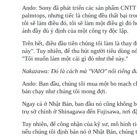
Ando: Sony đã phát triển các sản phẩm CNTT đ
palmtops, nhưng tiếc là chúng đều thất bại tro
tôi sẽ làm điều đó, tôi sẽ làm một điều gì đó 
ánh đầy đủ ý định của một công ty độc lập.
Trên hết, điều đầu tiên chúng tôi làm là thay
này". Tuy nhiên, để thu hút người tiêu dùng n
"Tôi muốn làm một cái gì đó như thế này."
Nakazawa: Đó là cách mà "VAIO" nổi tiếng đượ
Ando: Ban đầu, chúng tôi mua một bo mạch chủ
bán chạy như chúng tôi mong đợi.
Ngay cả ở Nhật Bản, ban đầu nó cũng không bán
trụ sở chính ở Shinagawa đến Fujisawa, nơi đ
Tuy nhiên, để công nhận của kỹ sư, mô hình t
nếu chúng tôi định bán nó ở Nhật Bản, chúng t