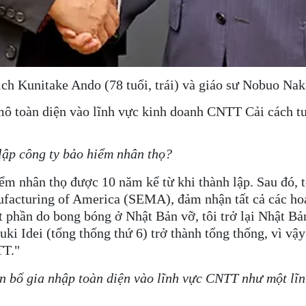
ịch Kunitake Ando (78 tuổi, trái) và giáo sư Nobuo Na
mô toàn diện vào lĩnh vực kinh doanh CNTT Cải cách tư
lập công ty bảo hiểm nhân thọ?
ểm nhân thọ được 10 năm kể từ khi thành lập. Sau đó, 
acturing of America (SEMA), đảm nhận tất cả các hoạt
t phần do bong bóng ở Nhật Bản vỡ, tôi trở lại Nhật Bả
i Idei (tổng thống thứ 6) trở thành tổng thống, vì vậy t
TT."
n bố gia nhập toàn diện vào lĩnh vực CNTT như một lĩ