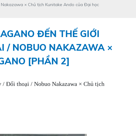
o Nakazawa × Chủ tịch Kunitake Ando của Đại học
AGANO ĐẾN THẾ GIỚI
ẠI / NOBUO NAKAZAWA ×
GANO [PHẦN 2]
 / Đối thoại / Nobuo Nakazawa × Chủ tịch