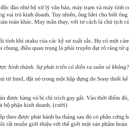
ộc đáo như bộ xử lý văn bản, máy trạm và máy tính có
ng vai trò kinh doanh. Tuy nhiên, ông Idei cho biết ôn
hoàn toàn khác. May mắn thay, với tư cách là chủ tịch củ
 đổi tính khí otaku của các kỹ sư xuất sắc. Họ có một
ói chung, điều quan trọng là phải truyền đạt rõ ràng từ
c hình thành. Sự phát triển có diễn ra suôn sẻ không?
 từ Intel, đặt nó trong một hộp đựng do Sony thiết k
 được hàng và bị chỉ trích gay gắt. Vào thời điểm đó,
ặt bộ phận kinh doanh. (cười)
iếp theo được phát hành ba tháng sau đó có phần cứng 
ôi rất muốn giới thiệu với thế giới một sản phẩm hoàn 