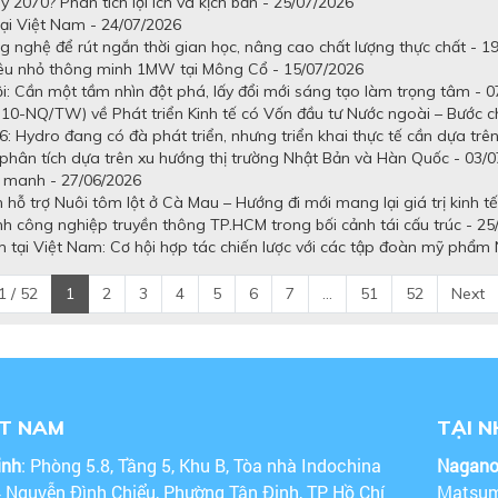
2070? Phân tích lợi ích và kịch bản - 25/07/2026
 tại Việt Nam - 24/07/2026
g nghệ để rút ngắn thời gian học, nâng cao chất lượng thực chất - 1
êu nhỏ thông minh 1MW tại Mông Cổ - 15/07/2026
 Cần một tầm nhìn đột phá, lấy đổi mới sáng tạo làm trọng tâm - 0
10-NQ/TW) về Phát triển Kinh tế có Vốn đầu tư Nước ngoài – Bước c
ydro đang có đà phát triển, nhưng triển khai thực tế cần dựa trên
hân tích dựa trên xu hướng thị trường Nhật Bản và Hàn Quốc - 03/
g manh - 27/06/2026
ỗ trợ Nuôi tôm lột ở Cà Mau – Hướng đi mới mang lại giá trị kinh t
ành công nghiệp truyền thông TP.HCM trong bối cảnh tái cấu trúc - 25
tại Việt Nam: Cơ hội hợp tác chiến lược với các tập đoàn mỹ phẩm
 / 52
1
2
3
4
5
6
7
...
51
52
Next
ỆT NAM
TẠI 
inh
: Phòng 5.8, Tầng 5, Khu B, Tòa nhà Indochina
Nagan
4 Nguyễn Đình Chiểu, Phường Tân Định, TP Hồ Chí
Matsum