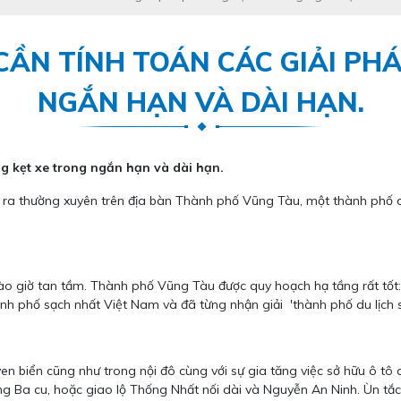
ẦN TÍNH TOÁN CÁC GIẢI PH
NGẮN HẠN VÀ DÀI HẠN.
g kẹt xe trong ngắn hạn và dài hạn.
xảy ra thường xuyên trên địa bàn Thành phố Vũng Tàu, một thành phố 
ào giờ tan tầm. Thành phố Vũng Tàu được quy hoạch hạ tầng rất tốt:
ành phố sạch nhất Việt Nam và đã từng nhận giải 'thành phố du lịc
biển cũng như trong nội đô cùng với sự gia tăng việc sở hữu ô tô co
ng Ba cu, hoặc giao lộ Thống Nhất nối dài và Nguyễn An Ninh. Ùn tắ