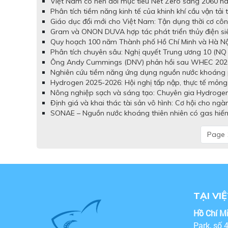
Việt Nam có nên dời mục tiêu Net Zero sang 2060 hay 
Phân tích tiềm năng kinh tế của khinh khí cầu vận tải
Giáo dục đổi mới cho Việt Nam: Tận dụng thời cơ côn
Gram và ONON DUVA hợp tác phát triển thủy điện si
Quy hoạch 100 năm Thành phố Hồ Chí Minh và Hà Nội:
Phân tích chuyên sâu: Nghị quyết Trung ương 10 (NQ 
Ông Andy Cummings (DNV) phản hồi sau WHEC 2026: H
Nghiên cứu tiềm năng ứng dụng nguồn nước khoáng p
Hydrogen 2025-2026: Hội nghị tấp nập, thực tế mỏn
Nông nghiệp sạch và sáng tạo: Chuyên gia Hydrogen h
Định giá và khai thác tài sản vô hình: Cơ hội cho ng
SONAE – Nguồn nước khoáng thiên nhiên có gas hiếm 
Page 1
TẠI VI
Hồ Chí M
Park, số 