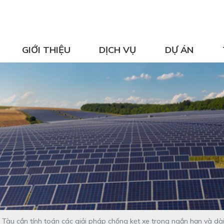
GIỚI THIỆU
DỊCH VỤ
DỰ ÁN
àu cần tính toán các giải pháp chống kẹt xe trong ngắn hạn và dài