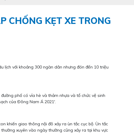
ÁP CHỐNG KẸT XE TRONG
du lịch với khoảng 300 ngàn dân nhưng đón đến 10 triệu
 đường phố có vỉa hè và thảm nhựa và tổ chức vệ sinh
h sạch của Đông Nam Á 2021'.
n khiến giao thông nội đô xảy ra ùn tắc cục bộ. Ùn tắc
c thường xuyên vào ngày thường cũng xảy ra tại khu vực