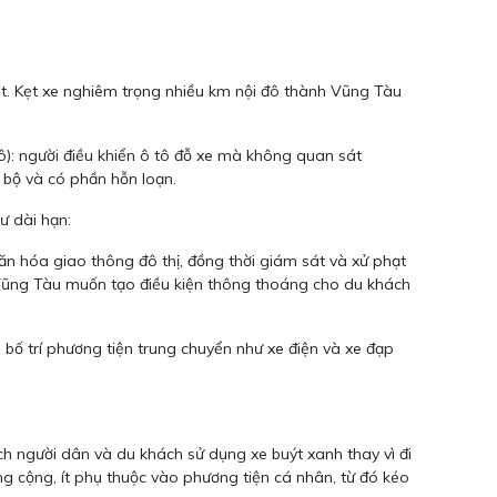
mát. Kẹt xe nghiêm trọng nhiều km nội đô thành Vũng Tàu
ô): người điều khiển ô tô đỗ xe mà không quan sát
c bộ và có phần hỗn loạn.
ư dài hạn:
văn hóa giao thông đô thị, đồng thời giám sát và xử phạt
à Vũng Tàu muốn tạo điều kiện thông thoáng cho du khách
à bố trí phương tiện trung chuyển như xe điện và xe đạp
h người dân và du khách sử dụng xe buýt xanh thay vì đi
g cộng, ít phụ thuộc vào phương tiện cá nhân, từ đó kéo