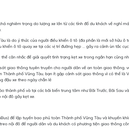
e khá nghiêm trọng do lượng xe lớn từ các tỉnh đổ du khách về nghỉ 
.
u là do ý thức của người điều khiển ô tô (đa phần là mới sở hữu ô t
khiển ô tô quay xe tại các vị trí đường hẹp ... gây ra cảnh ùn tắc cụ
hể cân nhắc để giải quyết tình trạng kẹt xe trong ngắn hạn cũng nh
nh sát giao thông tuyên truyền cho người dân về an toàn giao thông, 
đến Thành phố Vũng Tàu, bạn ít gặp cảnh sát giao thông vì có thể l
ờng đậu xe theo ngày chẵn lẻ
 vào thành phố và tại các bãi biển trung tâm như Bãi Trước, Bãi Sau v
 nội đô gây kẹt xe.
nBus) để lập tuyến bao phủ toàn Thành phố Vũng Tàu và khuyến khíc
treo nội đô để người dân và du khách có phương tiện giao thông côn