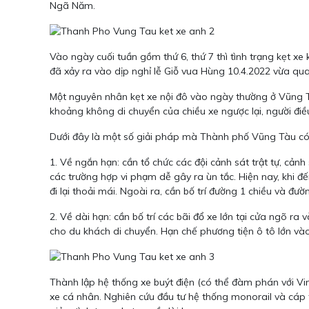
Ngã Năm.
Vào ngày cuối tuần gồm thứ 6, thứ 7 thì tình trạng kẹt x
đã xảy ra vào dịp nghỉ lễ Giỗ vua Hùng 10.4.2022 vừa qua
Một nguyên nhân kẹt xe nội đô vào ngày thường ở Vũng Tà
khoảng không di chuyển của chiều xe ngược lại, người điều 
Dưới đây là một số giải pháp mà Thành phố Vũng Tàu có t
1. Về ngắn hạn: cần tổ chức các đội cảnh sát trật tự, cả
các trường hợp vi phạm dễ gây ra ùn tắc. Hiện nay, khi 
đi lại thoải mái. Ngoài ra, cần bố trí đường 1 chiều và đư
2. Về dài hạn: cần bố trí các bãi đổ xe lớn tại cửa ngõ ra
cho du khách di chuyển. Hạn chế phương tiện ô tô lớn vào
Thành lập hệ thống xe buýt điện (có thể đàm phán với Vi
xe cá nhân. Nghiên cứu đầu tư hệ thống monorail và cáp 