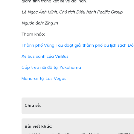
giảm tình trạng kẹt xe về dài hạn.
Lê Ngọc Ánh Minh, Chủ tịch Điều hành Pacific Group
Nguồn ảnh: Zing.vn
Tham khảo:
Thành phố Vũng Tàu đoạt giải thành phố du lịch sạch 
Xe bus xanh của VinBus
Cáp treo nội đô tại Yokohama
Monorail tại Las Vegas
Chia sẻ:
Bài viết khác: