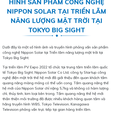
HÌNH SẢN PHẨM CÔNG NGHỆ
NIPPON SOLAR TẠI TRIỂN LÃM
NĂNG LƯỢNG MẶT TRỜI TẠI
TOKYO BIG SIGHT
Dưới đây là một số hình ảnh và truyền hình phỏng vấn sản phẩm
công nghệ Nippon Solar tại Triển lãm năng lượng mặt trời tại
Tokyo Big Sight.
Tại triển lãm PV Expo 2022 tổ chức tại trung tâm triển lãm quốc
tế Tokyo Big Sight, Nippon Solar Co Ltd, công ty Startup công
nghệ điện mặt trời thế hệ mới đã giới thiệu đến quan khách tấm
quang năng màng mỏng có thể uốn cong. Tấm quang năng thế
hệ mới của Nippon Solar chỉ nặng 5,7kg và không có hàm lượng
chì, thủy tinh, kim loại bên trong. Tấm quang năng thế hệ mới
thân thiện môi trường đã được nhiều khách hàng quan tâm và
hãng truyền hình WBS, Tokyo Television, Kanagawa
Television phỏng vấn trực tiếp tại gian hàng triển lãm.