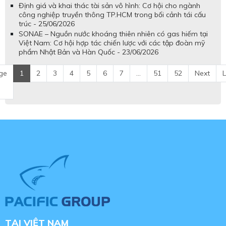
Định giá và khai thác tài sản vô hình: Cơ hội cho ngành
công nghiệp truyền thông TP.HCM trong bối cảnh tái cấu
trúc - 25/06/2026
SONAE – Nguồn nước khoáng thiên nhiên có gas hiếm tại
Việt Nam: Cơ hội hợp tác chiến lược với các tập đoàn mỹ
phẩm Nhật Bản và Hàn Quốc - 23/06/2026
ge
1
2
3
4
5
6
7
...
51
52
Next
L
TẠI VIỆT NAM