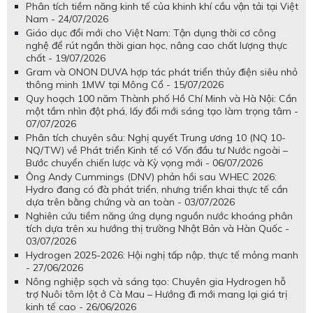
Phân tích tiềm năng kinh tế của khinh khí cầu vận tải tại Việt
Nam - 24/07/2026
Giáo dục đổi mới cho Việt Nam: Tận dụng thời cơ công
nghệ để rút ngắn thời gian học, nâng cao chất lượng thực
chất - 19/07/2026
Gram và ONON DUVA hợp tác phát triển thủy điện siêu nhỏ
thông minh 1MW tại Mông Cổ - 15/07/2026
Quy hoạch 100 năm Thành phố Hồ Chí Minh và Hà Nội: Cần
một tầm nhìn đột phá, lấy đổi mới sáng tạo làm trọng tâm -
07/07/2026
Phân tích chuyên sâu: Nghị quyết Trung ương 10 (NQ 10-
NQ/TW) về Phát triển Kinh tế có Vốn đầu tư Nước ngoài –
Bước chuyển chiến lược và Kỳ vọng mới - 06/07/2026
Ông Andy Cummings (DNV) phản hồi sau WHEC 2026:
Hydro đang có đà phát triển, nhưng triển khai thực tế cần
dựa trên bằng chứng và an toàn - 03/07/2026
Nghiên cứu tiềm năng ứng dụng nguồn nước khoáng phân
tích dựa trên xu hướng thị trường Nhật Bản và Hàn Quốc -
03/07/2026
Hydrogen 2025-2026: Hội nghị tấp nập, thực tế mỏng manh
- 27/06/2026
Nông nghiệp sạch và sáng tạo: Chuyên gia Hydrogen hỗ
trợ Nuôi tôm lột ở Cà Mau – Hướng đi mới mang lại giá trị
kinh tế cao - 26/06/2026