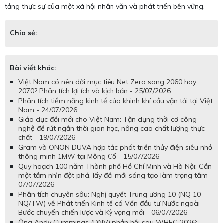
tảng thực sự của một xã hội nhân văn và phát triển bền vững.
Chia sẻ:
Bài viết khác:
Việt Nam có nên dời mục tiêu Net Zero sang 2060 hay
2070? Phân tích lợi ích và kịch bản - 25/07/2026
Phân tích tiềm năng kinh tế của khinh khí cầu vận tải tại Việt
Nam - 24/07/2026
Giáo dục đổi mới cho Việt Nam: Tận dụng thời cơ công
nghệ để rút ngắn thời gian học, nâng cao chất lượng thực
chất - 19/07/2026
Gram và ONON DUVA hợp tác phát triển thủy điện siêu nhỏ
thông minh 1MW tại Mông Cổ - 15/07/2026
Quy hoạch 100 năm Thành phố Hồ Chí Minh và Hà Nội: Cần
một tầm nhìn đột phá, lấy đổi mới sáng tạo làm trọng tâm -
07/07/2026
Phân tích chuyên sâu: Nghị quyết Trung ương 10 (NQ 10-
NQ/TW) về Phát triển Kinh tế có Vốn đầu tư Nước ngoài –
Bước chuyển chiến lược và Kỳ vọng mới - 06/07/2026
Ông Andy Cummings (DNV) phản hồi sau WHEC 2026: