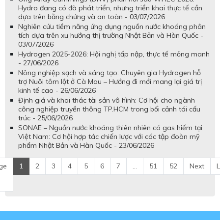
Hydro đang có đà phát triển, nhưng triển khai thực tế cần
dựa trên bằng chứng và an toàn - 03/07/2026
Nghiên cứu tiềm năng ứng dụng nguồn nước khoáng phân
tích dựa trên xu hướng thị trường Nhật Bản và Hàn Quốc -
03/07/2026
Hydrogen 2025-2026: Hội nghị tấp nập, thực tế mỏng manh
- 27/06/2026
Nông nghiệp sạch và sáng tạo: Chuyên gia Hydrogen hỗ
trợ Nuôi tôm lột ở Cà Mau – Hướng đi mới mang lại giá trị
kinh tế cao - 26/06/2026
Định giá và khai thác tài sản vô hình: Cơ hội cho ngành
công nghiệp truyền thông TP.HCM trong bối cảnh tái cấu
trúc - 25/06/2026
SONAE – Nguồn nước khoáng thiên nhiên có gas hiếm tại
Việt Nam: Cơ hội hợp tác chiến lược với các tập đoàn mỹ
phẩm Nhật Bản và Hàn Quốc - 23/06/2026
ge
1
2
3
4
5
6
7
...
51
52
Next
L