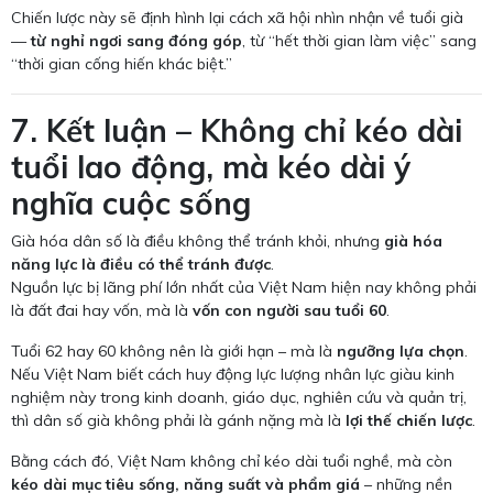
Chiến lược này sẽ định hình lại cách xã hội nhìn nhận về tuổi già
—
từ nghỉ ngơi sang đóng góp
, từ “hết thời gian làm việc” sang
“thời gian cống hiến khác biệt.”
7. Kết luận – Không chỉ kéo dài
tuổi lao động, mà kéo dài ý
nghĩa cuộc sống
Già hóa dân số là điều không thể tránh khỏi, nhưng
già hóa
năng lực là điều có thể tránh được
.
Nguồn lực bị lãng phí lớn nhất của Việt Nam hiện nay không phải
là đất đai hay vốn, mà là
vốn con người sau tuổi 60
.
Tuổi 62 hay 60 không nên là giới hạn – mà là
ngưỡng lựa chọn
.
Nếu Việt Nam biết cách huy động lực lượng nhân lực giàu kinh
nghiệm này trong kinh doanh, giáo dục, nghiên cứu và quản trị,
thì dân số già không phải là gánh nặng mà là
lợi thế chiến lược
.
Bằng cách đó, Việt Nam không chỉ kéo dài tuổi nghề, mà còn
kéo dài mục tiêu sống, năng suất và phẩm giá
– những nền