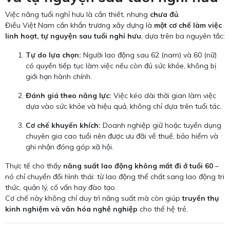
Việc nâng tuổi nghỉ hưu là cần thiết, nhưng
chưa đủ
.
Điều Việt Nam cần khẩn trương xây dựng là
một cơ chế làm việc
linh hoạt, tự nguyện sau tuổi nghỉ hưu
, dựa trên ba nguyên tắc:
Tự do lựa chọn:
Người lao động sau 62 (nam) và 60 (nữ)
có quyền tiếp tục làm việc nếu còn đủ sức khỏe, không bị
giới hạn hành chính.
Đánh giá theo năng lực:
Việc kéo dài thời gian làm việc
dựa vào sức khỏe và hiệu quả, không chỉ dựa trên tuổi tác.
Cơ chế khuyến khích:
Doanh nghiệp giữ hoặc tuyển dụng
chuyên gia cao tuổi nên được ưu đãi về thuế, bảo hiểm và
ghi nhận đóng góp xã hội.
Thực tế cho thấy
năng suất lao động không mất đi ở tuổi 60
–
nó chỉ chuyển đổi hình thái: từ lao động thể chất sang lao động tri
thức, quản lý, cố vấn hay đào tạo.
Cơ chế này không chỉ duy trì năng suất mà còn giúp
truyền thụ
kinh nghiệm và văn hóa nghề nghiệp
cho thế hệ trẻ.