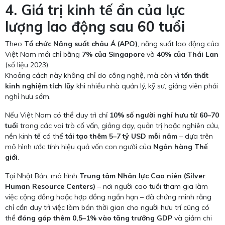
4. Giá trị kinh tế ẩn của lực
lượng lao động sau 60 tuổi
Theo
Tổ chức Năng suất châu Á (APO)
, năng suất lao động của
Việt Nam mới chỉ bằng
7% của Singapore
và
40% của Thái Lan
(số liệu 2023).
Khoảng cách này không chỉ do công nghệ, mà còn vì
tổn thất
kinh nghiệm tích lũy
khi nhiều nhà quản lý, kỹ sư, giảng viên phải
nghỉ hưu sớm.
Nếu Việt Nam có thể duy trì chỉ
10% số người nghỉ hưu từ 60–70
tuổi
trong các vai trò cố vấn, giảng dạy, quản trị hoặc nghiên cứu,
nền kinh tế có thể
tái tạo thêm 5–7 tỷ USD mỗi năm
– dựa trên
mô hình ước tính hiệu quả vốn con người của
Ngân hàng Thế
giới
.
Tại Nhật Bản, mô hình
Trung tâm Nhân lực Cao niên (Silver
Human Resource Centers)
– nơi người cao tuổi tham gia làm
việc cộng đồng hoặc hợp đồng ngắn hạn – đã chứng minh rằng
chỉ cần duy trì việc làm bán thời gian cho người hưu trí cũng có
thể
đóng góp thêm 0,5–1% vào tăng trưởng GDP
và giảm chi