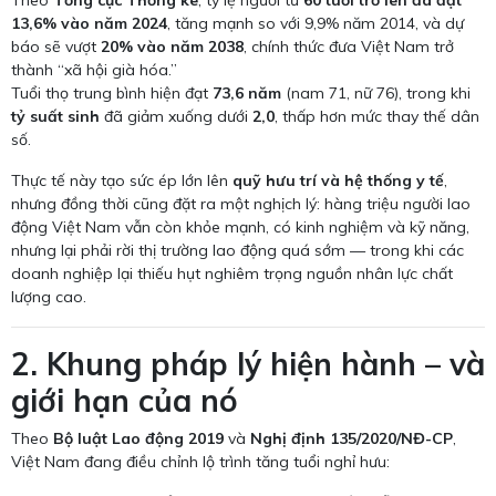
Theo
Tổng cục Thống kê
, tỷ lệ người từ
60 tuổi trở lên đã đạt
13,6% vào năm 2024
, tăng mạnh so với 9,9% năm 2014, và dự
báo sẽ vượt
20% vào năm 2038
, chính thức đưa Việt Nam trở
thành “xã hội già hóa.”
Tuổi thọ trung bình hiện đạt
73,6 năm
(nam 71, nữ 76), trong khi
tỷ suất sinh
đã giảm xuống dưới
2,0
, thấp hơn mức thay thế dân
số.
Thực tế này tạo sức ép lớn lên
quỹ hưu trí và hệ thống y tế
,
nhưng đồng thời cũng đặt ra một nghịch lý: hàng triệu người lao
động Việt Nam vẫn còn khỏe mạnh, có kinh nghiệm và kỹ năng,
nhưng lại phải rời thị trường lao động quá sớm — trong khi các
doanh nghiệp lại thiếu hụt nghiêm trọng nguồn nhân lực chất
lượng cao.
2. Khung pháp lý hiện hành – và
giới hạn của nó
Theo
Bộ luật Lao động 2019
và
Nghị định 135/2020/NĐ-CP
,
Việt Nam đang điều chỉnh lộ trình tăng tuổi nghỉ hưu: