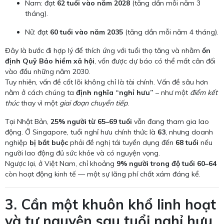
Nam: đạt
62 tuổi vào năm 2028
(tăng dần mỗi năm 3
tháng).
Nữ: đạt
60 tuổi vào năm 2035
(tăng dần mỗi năm 4 tháng).
Đây là bước đi hợp lý để thích ứng với tuổi thọ tăng và nhằm
ổn
định Quỹ Bảo hiểm xã hội
, vốn được dự báo có thể mất cân đối
vào đầu những năm 2030.
Tuy nhiên, vấn đề cốt lõi không chỉ là tài chính. Vấn đề sâu hơn
nằm ở cách chúng ta
định nghĩa “nghỉ hưu”
– như một
điểm kết
thúc
thay vì một
giai đoạn chuyển tiếp
.
Tại Nhật Bản,
25% người từ 65–69 tuổi
vẫn đang tham gia lao
động. Ở Singapore, tuổi nghỉ hưu chính thức là
63
, nhưng doanh
nghiệp
bị bắt buộc
phải đề nghị tái tuyển dụng đến
68 tuổi
nếu
người lao động đủ sức khỏe và có nguyện vọng.
Ngược lại, ở Việt Nam, chỉ khoảng
9% người trong độ tuổi 60–64
còn hoạt động kinh tế — một sự lãng phí chất xám đáng kể.
3. Cần một khuôn khổ linh hoạt
và tự nguyện sau tuổi nghỉ hưu