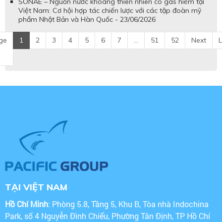
SONAE – Nguồn nước khoáng thiên nhiên có gas hiếm tại
Việt Nam: Cơ hội hợp tác chiến lược với các tập đoàn mỹ
phẩm Nhật Bản và Hàn Quốc - 23/06/2026
ge
1
2
3
4
5
6
7
...
51
52
Next
L
TẠI VIỆT NAM
Hồ Chí Minh
: Phòng 5.8, Tầng 5, Khu B, Tòa nhà Indochina
Park, số 4 Nguyễn Đình Chiểu, Phường Tân Định, TP Hồ Chí