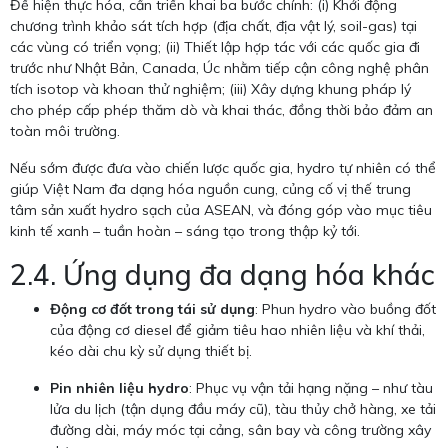
Để hiện thực hóa, cần triển khai ba bước chính: (i) Khởi động
chương trình khảo sát tích hợp (địa chất, địa vật lý, soil-gas) tại
các vùng có triển vọng; (ii) Thiết lập hợp tác với các quốc gia đi
trước như Nhật Bản, Canada, Úc nhằm tiếp cận công nghệ phân
tích isotop và khoan thử nghiệm; (iii) Xây dựng khung pháp lý
cho phép cấp phép thăm dò và khai thác, đồng thời bảo đảm an
toàn môi trường.
Nếu sớm được đưa vào chiến lược quốc gia, hydro tự nhiên có thể
giúp Việt Nam đa dạng hóa nguồn cung, củng cố vị thế trung
tâm sản xuất hydro sạch của ASEAN, và đóng góp vào mục tiêu
kinh tế xanh – tuần hoàn – sáng tạo trong thập kỷ tới.
2.4. Ứng dụng đa dạng hóa khác
Động cơ đốt trong tái sử dụng
: Phun hydro vào buồng đốt
của động cơ diesel để giảm tiêu hao nhiên liệu và khí thải,
kéo dài chu kỳ sử dụng thiết bị.
Pin nhiên liệu hydro
: Phục vụ vận tải hạng nặng – như tàu
lửa du lịch (tận dụng đầu máy cũ), tàu thủy chở hàng, xe tải
đường dài, máy móc tại cảng, sân bay và công trường xây