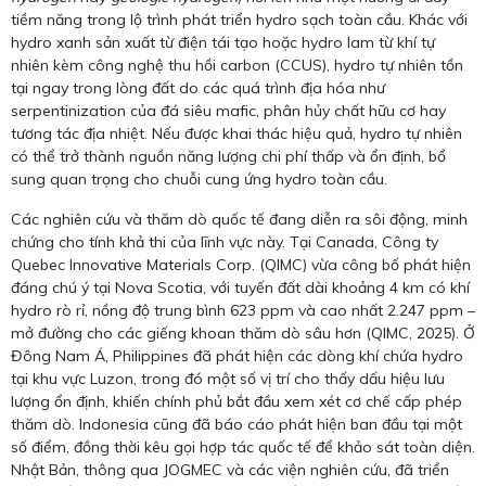
tiềm năng trong lộ trình phát triển hydro sạch toàn cầu. Khác với
hydro xanh sản xuất từ điện tái tạo hoặc hydro lam từ khí tự
nhiên kèm công nghệ thu hồi carbon (CCUS), hydro tự nhiên tồn
tại ngay trong lòng đất do các quá trình địa hóa như
serpentinization của đá siêu mafic, phân hủy chất hữu cơ hay
tương tác địa nhiệt. Nếu được khai thác hiệu quả, hydro tự nhiên
có thể trở thành nguồn năng lượng chi phí thấp và ổn định, bổ
sung quan trọng cho chuỗi cung ứng hydro toàn cầu.
Các nghiên cứu và thăm dò quốc tế đang diễn ra sôi động, minh
chứng cho tính khả thi của lĩnh vực này. Tại Canada, Công ty
Quebec Innovative Materials Corp. (QIMC) vừa công bố phát hiện
đáng chú ý tại Nova Scotia, với tuyến đất dài khoảng 4 km có khí
hydro rò rỉ, nồng độ trung bình 623 ppm và cao nhất 2.247 ppm –
mở đường cho các giếng khoan thăm dò sâu hơn (QIMC, 2025). Ở
Đông Nam Á, Philippines đã phát hiện các dòng khí chứa hydro
tại khu vực Luzon, trong đó một số vị trí cho thấy dấu hiệu lưu
lượng ổn định, khiến chính phủ bắt đầu xem xét cơ chế cấp phép
thăm dò. Indonesia cũng đã báo cáo phát hiện ban đầu tại một
số điểm, đồng thời kêu gọi hợp tác quốc tế để khảo sát toàn diện.
Nhật Bản, thông qua JOGMEC và các viện nghiên cứu, đã triển