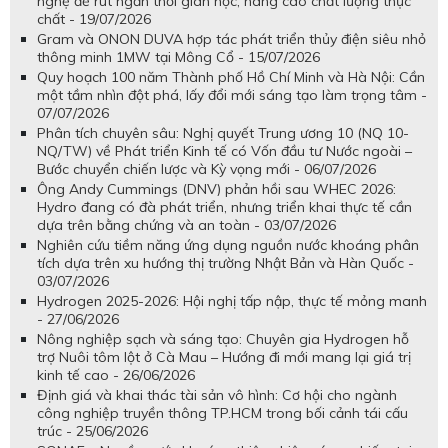
nghệ để rút ngắn thời gian học, nâng cao chất lượng thực
chất - 19/07/2026
Gram và ONON DUVA hợp tác phát triển thủy điện siêu nhỏ
thông minh 1MW tại Mông Cổ - 15/07/2026
Quy hoạch 100 năm Thành phố Hồ Chí Minh và Hà Nội: Cần
một tầm nhìn đột phá, lấy đổi mới sáng tạo làm trọng tâm -
07/07/2026
Phân tích chuyên sâu: Nghị quyết Trung ương 10 (NQ 10-
NQ/TW) về Phát triển Kinh tế có Vốn đầu tư Nước ngoài –
Bước chuyển chiến lược và Kỳ vọng mới - 06/07/2026
Ông Andy Cummings (DNV) phản hồi sau WHEC 2026:
Hydro đang có đà phát triển, nhưng triển khai thực tế cần
dựa trên bằng chứng và an toàn - 03/07/2026
Nghiên cứu tiềm năng ứng dụng nguồn nước khoáng phân
tích dựa trên xu hướng thị trường Nhật Bản và Hàn Quốc -
03/07/2026
Hydrogen 2025-2026: Hội nghị tấp nập, thực tế mỏng manh
- 27/06/2026
Nông nghiệp sạch và sáng tạo: Chuyên gia Hydrogen hỗ
trợ Nuôi tôm lột ở Cà Mau – Hướng đi mới mang lại giá trị
kinh tế cao - 26/06/2026
Định giá và khai thác tài sản vô hình: Cơ hội cho ngành
công nghiệp truyền thông TP.HCM trong bối cảnh tái cấu
trúc - 25/06/2026