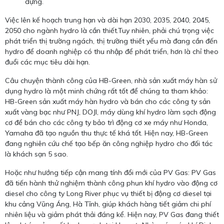
dựng.
Việc lên kế hoạch trung hạn và dài hạn 2030, 2035, 2040, 2045,
2050 cho ngành hydro là cần thiết.Tuy nhiên, phải chú trọng việc
phát triển thị trường ngách, thị trường thiết yếu mà đang cần đến
hydro để doanh nghiệp có thu nhập để phát triển, hơn là chỉ theo
đuổi các mục tiêu dài hạn.
Câu chuyện thành công của HB-Green, nhà sản xuất máy hàn sử
dụng hydro là một minh chứng rất tốt để chúng ta tham khảo:
HB-Green sản xuất máy hàn hydro và bán cho các công ty sản
xuất vàng bạc như PNJ, DOJI, máy dùng khí hydro làm sạch động
cơ để bán cho các công ty bảo trì động cơ xe máy như Honda,
Yamaha đã tạo nguồn thu thực tế khá tốt. Hiện nay, HB-Green
đang nghiên cứu chế tạo bếp ăn công nghiệp hydro cho đối tác
là khách sạn 5 sao.
Hoặc như hướng tiếp cận mang tính đổi mới của PV Gas: PV Gas
đã tiến hành thử nghiệm thành công phun khí hydro vào động cơ
diesel cho công ty Long River phục vụ thiết bị động cơ diesel tại
khu cảng Vũng Áng, Hà Tĩnh, giúp khách hàng tiết giảm chi phí
nhiên liệu và giảm phát thải đáng kể. Hiện nay, PV Gas đang thiết