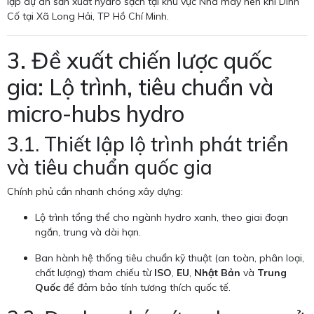
lập dự án sản xuất hydro sạch tại khu vực Nhà máy nén khí Dinh
Cố tại Xã Long Hải, TP Hồ Chí Minh.
3. Đề xuất chiến lược quốc
gia: Lộ trình, tiêu chuẩn và
micro-hubs hydro
3.1. Thiết lập lộ trình phát triển
và tiêu chuẩn quốc gia
Chính phủ cần nhanh chóng xây dựng:
Lộ trình tổng thể cho ngành hydro xanh, theo giai đoạn
ngắn, trung và dài hạn.
Ban hành hệ thống tiêu chuẩn kỹ thuật (an toàn, phân loại,
chất lượng) tham chiếu từ
ISO
,
EU
,
Nhật Bản
và
Trung
Quốc
để đảm bảo tính tương thích quốc tế.