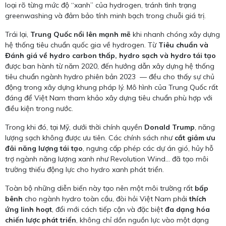
loại rõ từng mức độ “xanh” của hydrogen, tránh tình trạng
greenwashing và đảm bảo tính minh bạch trong chuỗi giá trị.
Trái lại,
Trung Quốc nổi lên mạnh mẽ
khi nhanh chóng xây dựng
hệ thống tiêu chuẩn quốc gia về hydrogen. Từ
Tiêu chuẩn và
Đánh giá về hydro carbon thấp, hydro sạch và hydro tái tạo
được ban hành từ năm 2020, đến hướng dẫn xây dựng hệ thống
tiêu chuẩn ngành hydro phiên bản 2023 — đều cho thấy sự chủ
động trong xây dựng khung pháp lý. Mô hình của Trung Quốc rất
đáng để Việt Nam tham khảo xây dựng tiêu chuẩn phù hợp với
điều kiện trong nước.
Trong khi đó, tại Mỹ, dưới thời chính quyền
Donald Trump
, năng
lượng sạch không được ưu tiên. Các chính sách như
cắt giảm ưu
đãi năng lượng tái tạo
, ngưng cấp phép các dự án gió, hủy hỗ
trợ ngành năng lượng xanh như Revolution Wind… đã tạo môi
trường thiếu động lực cho hydro xanh phát triển.
Toàn bộ những diễn biến này tạo nên một môi trường rất
bấp
bênh
cho ngành hydro toàn cầu, đòi hỏi Việt Nam phải
thích
ứng linh hoạt
, đổi mới cách tiếp cận và đặc biệt
đa dạng hóa
chiến lược phát triển
, không chỉ dồn nguồn lực vào một dạng