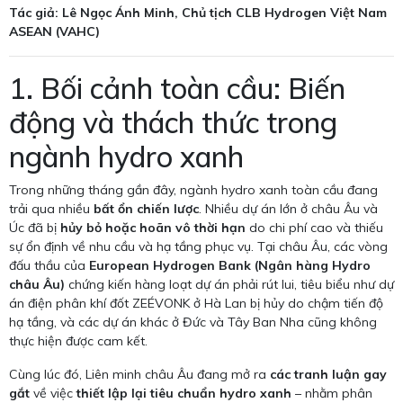
Tác giả: Lê Ngọc Ánh Minh, Chủ tịch CLB Hydrogen Việt Nam
ASEAN (VAHC)
1. Bối cảnh toàn cầu: Biến
động và thách thức trong
ngành hydro xanh
Trong những tháng gần đây, ngành hydro xanh toàn cầu đang
trải qua nhiều
bất ổn chiến lược
. Nhiều dự án lớn ở châu Âu và
Úc đã bị
hủy bỏ hoặc hoãn vô thời hạn
do chi phí cao và thiếu
sự ổn định về nhu cầu và hạ tầng phục vụ. Tại châu Âu, các vòng
đấu thầu của
European Hydrogen Bank (Ngân hàng Hydro
châu Âu)
chứng kiến hàng loạt dự án phải rút lui, tiêu biểu như dự
án điện phân khí đốt ZEÉVONK ở Hà Lan bị hủy do chậm tiến độ
hạ tầng, và các dự án khác ở Đức và Tây Ban Nha cũng không
thực hiện được cam kết.
Cùng lúc đó, Liên minh châu Âu đang mở ra
các tranh luận gay
gắt
về việc
thiết lập lại tiêu chuẩn hydro xanh
– nhằm phân