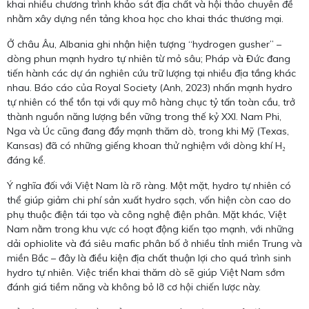
khai nhiều chương trình khảo sát địa chất và hội thảo chuyên đề
nhằm xây dựng nền tảng khoa học cho khai thác thương mại.
Ở châu Âu, Albania ghi nhận hiện tượng “hydrogen gusher” –
dòng phun mạnh hydro tự nhiên từ mỏ sâu; Pháp và Đức đang
tiến hành các dự án nghiên cứu trữ lượng tại nhiều địa tầng khác
nhau. Báo cáo của Royal Society (Anh, 2023) nhấn mạnh hydro
tự nhiên có thể tồn tại với quy mô hàng chục tỷ tấn toàn cầu, trở
thành nguồn năng lượng bền vững trong thế kỷ XXI. Nam Phi,
Nga và Úc cũng đang đẩy mạnh thăm dò, trong khi Mỹ (Texas,
Kansas) đã có những giếng khoan thử nghiệm với dòng khí H₂
đáng kể.
Ý nghĩa đối với Việt Nam là rõ ràng. Một mặt, hydro tự nhiên có
thể giúp giảm chi phí sản xuất hydro sạch, vốn hiện còn cao do
phụ thuộc điện tái tạo và công nghệ điện phân. Mặt khác, Việt
Nam nằm trong khu vực có hoạt động kiến tạo mạnh, với những
dải ophiolite và đá siêu mafic phân bố ở nhiều tỉnh miền Trung và
miền Bắc – đây là điều kiện địa chất thuận lợi cho quá trình sinh
hydro tự nhiên. Việc triển khai thăm dò sẽ giúp Việt Nam sớm
đánh giá tiềm năng và không bỏ lỡ cơ hội chiến lược này.