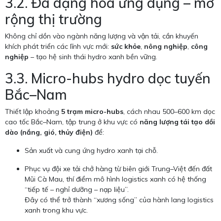
3.2. Đa dạng hóa ứng dụng – mở
rộng thị trường
Không chỉ dồn vào ngành năng lượng và vận tải, cần khuyến
khích phát triển các lĩnh vực mới:
sức khỏe
,
nông nghiệp
,
công
nghiệp
– tạo hệ sinh thái hydro xanh bền vững.
3.3. Micro-hubs hydro dọc tuyến
Bắc–Nam
Thiết lập khoảng
5 trạm micro-hubs
, cách nhau 500–600 km dọc
cao tốc Bắc–Nam, tập trung ở khu vực có
năng lượng tái tạo dồi
dào (nắng, gió, thủy điện)
để:
Sản xuất và cung ứng hydro xanh tại chỗ.
Phục vụ đội xe tải chở hàng từ biên giới Trung–Việt đến đất
Mũi Cà Mau, thí điểm mô hình logistics xanh có hệ thống
“tiếp tế – nghỉ dưỡng – nạp liệu”.
Đây có thể trở thành “xương sống” của hành lang logistics
xanh trong khu vực.