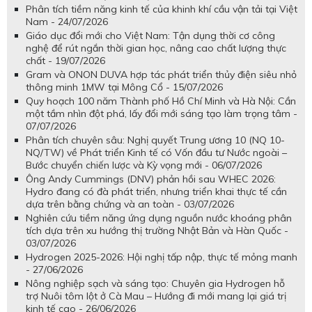
Phân tích tiềm năng kinh tế của khinh khí cầu vận tải tại Việt
Nam - 24/07/2026
Giáo dục đổi mới cho Việt Nam: Tận dụng thời cơ công
nghệ để rút ngắn thời gian học, nâng cao chất lượng thực
chất - 19/07/2026
Gram và ONON DUVA hợp tác phát triển thủy điện siêu nhỏ
thông minh 1MW tại Mông Cổ - 15/07/2026
Quy hoạch 100 năm Thành phố Hồ Chí Minh và Hà Nội: Cần
một tầm nhìn đột phá, lấy đổi mới sáng tạo làm trọng tâm -
07/07/2026
Phân tích chuyên sâu: Nghị quyết Trung ương 10 (NQ 10-
NQ/TW) về Phát triển Kinh tế có Vốn đầu tư Nước ngoài –
Bước chuyển chiến lược và Kỳ vọng mới - 06/07/2026
Ông Andy Cummings (DNV) phản hồi sau WHEC 2026:
Hydro đang có đà phát triển, nhưng triển khai thực tế cần
dựa trên bằng chứng và an toàn - 03/07/2026
Nghiên cứu tiềm năng ứng dụng nguồn nước khoáng phân
tích dựa trên xu hướng thị trường Nhật Bản và Hàn Quốc -
03/07/2026
Hydrogen 2025-2026: Hội nghị tấp nập, thực tế mỏng manh
- 27/06/2026
Nông nghiệp sạch và sáng tạo: Chuyên gia Hydrogen hỗ
trợ Nuôi tôm lột ở Cà Mau – Hướng đi mới mang lại giá trị
kinh tế cao - 26/06/2026