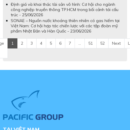
Định giá và khai thác tài sản vô hình: Cơ hội cho ngành
công nghiệp truyền thông TP.HCM trong bối cảnh tái cấu
trúc - 25/06/2026
SONAE – Nguồn nước khoáng thiên nhiên có gas hiếm tại
Việt Nam: Cơ hội hợp tác chiến lược với các tập đoàn mỹ
phẩm Nhật Bản và Hàn Quốc - 23/06/2026
ge
1
2
3
4
5
6
7
...
51
52
Next
L
TẠI VIỆT NAM