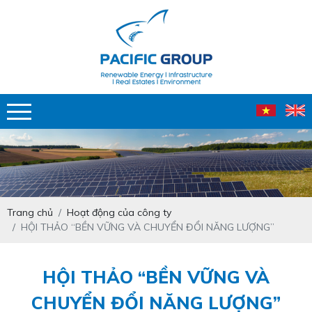
Trang chủ
Hoạt động của công ty
HỘI THẢO “BỀN VỮNG VÀ CHUYỂN ĐỔI NĂNG LƯỢNG”
HỘI THẢO “BỀN VỮNG VÀ
CHUYỂN ĐỔI NĂNG LƯỢNG”