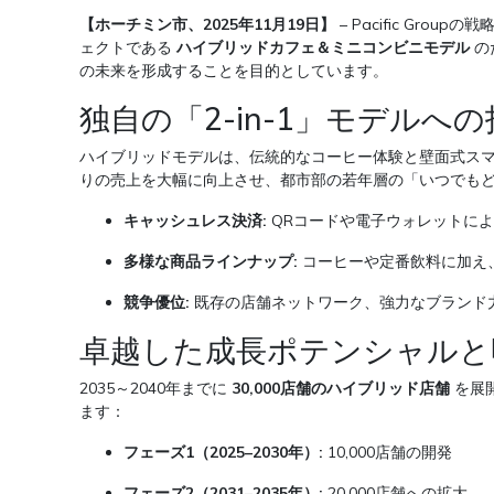
【ホーチミン市、2025年11月19日】
– Pacific G
ェクトである
ハイブリッドカフェ＆ミニコンビニモデル
の
の未来を形成することを目的としています。
独自の「2-in-1」モデルへ
ハイブリッドモデルは、伝統的なコーヒー体験と壁面式ス
りの売上を大幅に向上させ、都市部の若年層の「いつでも
キャッシュレス決済:
QRコードや電子ウォレットに
多様な商品ラインナップ:
コーヒーや定番飲料に加え
競争優位:
既存の店舗ネットワーク、強力なブランド
卓越した成長ポテンシャルと
2035～2040年までに
30,000店舗のハイブリッド店舗
を展
ます：
フェーズ1（2025–2030年）:
10,000店舗の開発
フェーズ2（2031–2035年）:
20,000店舗への拡大