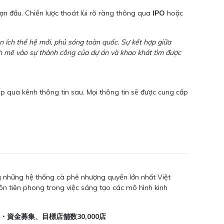
oạn đầu. Chiến lược thoát lùi rõ ràng thông qua
IPO
hoặc
n ích thế hệ mới, phủ sóng toàn quốc. Sự kết hợp giữa
nh mẽ vào sự thành công của dự án và khao khát tìm được
iếp qua kênh thông tin sau. Mọi thông tin sẽ được cung cấp
ng những hệ thống cà phê nhượng quyền lớn nhất Việt
ôn tiên phong trong việc sáng tạo các mô hình kinh
資金募集、目標店舗数30,000店