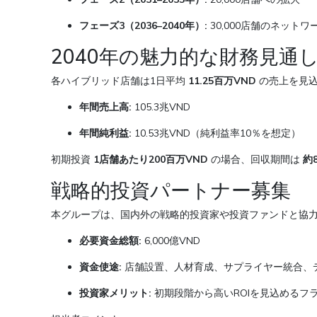
フェーズ3（2036–2040年）:
30,000店舗のネットワ
2040年の魅力的な財務見通
各ハイブリッド店舗は1日平均
11.25百万VND
の売上を見込
年間売上高:
105.3兆VND
年間純利益:
10.53兆VND（純利益率10％を想定）
初期投資
1店舗あたり200百万VND
の場合、回収期間は
約
戦略的投資パートナー募集
本グループは、国内外の戦略的投資家や投資ファンドと協
必要資金総額:
6,000億VND
資金使途:
店舗設置、人材育成、サプライヤー統合、
投資家メリット:
初期段階から高いROIを見込めるフ