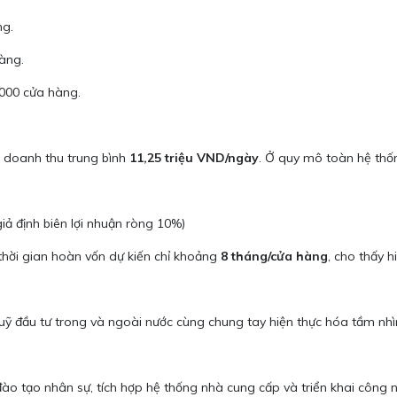
ng.
àng.
000 cửa hàng.
t doanh thu trung bình
11,25 triệu VND/ngày
. Ở quy mô toàn hệ thố
iả định biên lợi nhuận ròng 10%)
thời gian hoàn vốn dự kiến chỉ khoảng
8 tháng/cửa hàng
, cho thấy h
uỹ đầu tư trong và ngoài nước cùng chung tay hiện thực hóa tầm nhì
đào tạo nhân sự, tích hợp hệ thống nhà cung cấp và triển khai công 