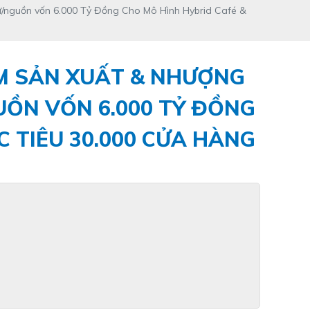
n vốn 6.000 Tỷ Đồng Cho Mô Hình Hybrid Café &
SẢN XUẤT & NHƯỢNG
UỒN VỐN 6.000 TỶ ĐỒNG
C TIÊU 30.000 CỬA HÀNG