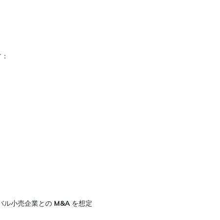
す：
バル小売企業との
M&A
を想定