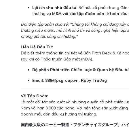
Lợi ích cho nhà đầu tư:
Sở hữu cổ phần trong đơn vị
thương vụ
M&A với các tập đoàn bán lẻ toàn cầu
.
Đại diện tập đoàn chia sẻ: "Chúng tôi không chỉ đang xây 
thương hiệu mạnh, mô hình khả thi và công nghệ hiện đại 
những đối tác cùng chí hướng."
Liên Hệ Đầu Tư:
Để biết thêm thông tin chi tiết về Bản Pitch Deck & Kế ho
sau khi có Thỏa thuận Bảo mật (NDA).
Bộ phận Phát triển Chiến lược & Quan hệ Đầu tư
Email:
888@pcgroup.vn, Ruby Trương
Về Tập Đoàn:
Là một đối tác sản xuất và nhượng quyền cà phê chiến lư
Nam với hơn 3.000 cửa hàng. Với nền tảng sản xuất vững 
doanh mới, đón đầu xu hướng thị trường.
国内最大級のコーヒー製造・フランチャイズグループ、ハイブリ