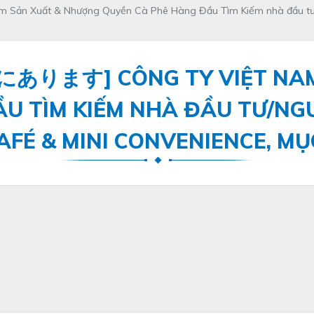
t & Nhượng Quyền Cà Phê Hàng Đầu Tìm Kiếm nhà đầu tư/nguồ
す] CÔNG TY VIỆT NAM 
U TÌM KIẾM NHÀ ĐẦU TƯ/NG
FÉ & MINI CONVENIENCE, MỤ