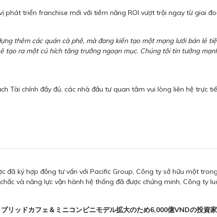
 phát triển franchise mới với tiềm năng ROI vượt trội ngay từ giai đ
dựng thêm các quán cà phê, mà đang kiến tạo một mạng lưới bán lẻ tiệ
sẽ tạo ra một cú hích tăng trưởng ngoạn mục. Chúng tôi tin tưởng mạ
ạch Tài chính đầy đủ, các nhà đầu tư quan tâm vui lòng liên hệ trực t
ợc đã ký hợp đồng tư vấn với Pacific Group, Công ty sở hữu một tro
chắc và năng lực vận hành hệ thống đã được chứng minh, Công ty lu
ッドカフェ＆ミニコンビニモデル拡大のため6,000億VNDの投資家・