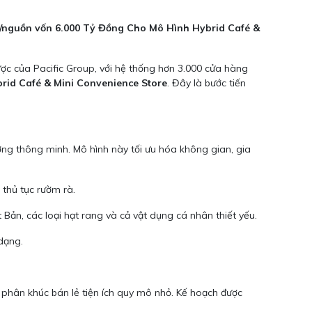
ồn vốn 6.000 Tỷ Đồng Cho Mô Hình Hybrid Café &
ợc của Pacific Group, với hệ thống hơn 3.000 cửa hàng
rid Café & Mini Convenience Store
. Đây là bước tiến
ường thông minh. Mô hình này tối ưu hóa không gian, gia
thủ tục rườm rà.
ản, các loại hạt rang và cả vật dụng cá nhân thiết yếu.
dạng.
ị phân khúc bán lẻ tiện ích quy mô nhỏ. Kế hoạch được