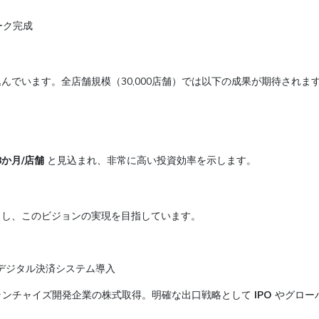
ーク完成
し
んでいます。全店舗規模（30,000店舗）では以下の成果が期待されま
8か月/店舗
と見込まれ、非常に高い投資効率を示します。
力し、このビジョンの実現を目指しています。
デジタル決済システム導入
ランチャイズ開発企業の株式取得。明確な出口戦略として
IPO
やグロー