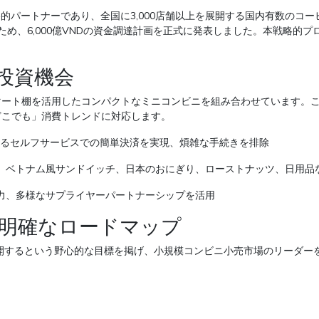
roupの戦略的パートナーであり、全国に3,000店舗以上を展開する国内有
ため、6,000億VNDの資金調達計画を正式に発表しました。本戦略的
の投資機会
マート棚を活用したコンパクトなミニコンビニを組み合わせています。こ
どこでも」消費トレンドに対応します。
よるセルフサービスでの簡単決済を実現、煩雑な手続きを排除
、ベトナム風サンドイッチ、日本のおにぎり、ローストナッツ、日用品
力、多様なサプライヤーパートナーシップを活用
明確なロードマップ
開するという野心的な目標を掲げ、小規模コンビニ小売市場のリーダー