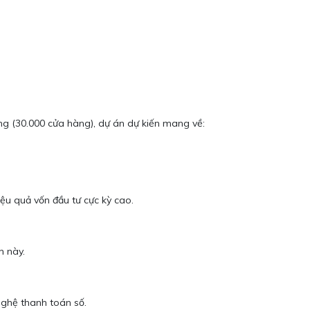
ng (30.000 cửa hàng), dự án dự kiến mang về:
iệu quả vốn đầu tư cực kỳ cao.
n này.
nghệ thanh toán số.