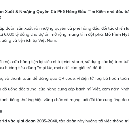
& Nhượng Quyền Cà Phê Hàng Đầu Tìm Kiếm nhà đầu tư/ngu
0
ập đoàn sản xuất và nhượng quyền cà phê hàng đầu, đối tác chiến lư
 tư 6.000 tỷ đồng cho dự án mở rộng mang tính đột phá:
Mô hình Hyb
 uống và tiện ích tại Việt Nam.
i một cửa hàng tiện lợi siêu nhỏ (mini-store), sử dụng các kệ treo t
hướng tiêu dùng "mọi lúc, mọi nơi" của giới trẻ đô thị.
ụ và thanh toán dễ dàng qua QR code, ví điện tử, loại bỏ hoàn toàn 
 đồ uống đặc trưng, cửa hàng cung cấp bánh mì Việt, cơm nắm Nhật B
danh tiếng thương hiệu vững chắc và mạng lưới đối tác cung ứng đa 
ng
brid vào giai đoạn 2035-2040
, tập đoàn này hướng tới việc thống tr