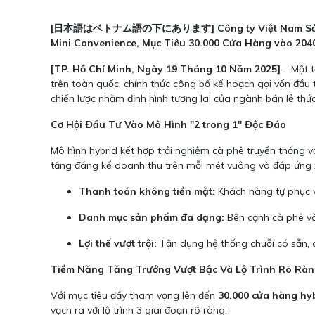
[日本語はベトナム語の下にあります] Công ty Việt Nam Sản Xuất 
Mini Convenience, Mục Tiêu 30.000 Cửa Hàng vào 204
[TP. Hồ Chí Minh, Ngày 19 Tháng 10 Năm 2025]
– Một t
trên toàn quốc, chính thức công bố kế hoạch gọi vốn đầu
chiến lược nhằm định hình tương lai của ngành bán lẻ thức
Cơ Hội Đầu Tư Vào Mô Hình "2 trong 1" Độc Đáo
Mô hình hybrid kết hợp trải nghiệm cà phê truyền thống vớ
tăng đáng kể doanh thu trên mỗi mét vuông và đáp ứng xu 
Thanh toán không tiền mặt:
Khách hàng tự phục v
Danh mục sản phẩm đa dạng:
Bên cạnh cà phê và
Lợi thế vượt trội:
Tận dụng hệ thống chuỗi có sẵn, 
Tiềm Năng Tăng Trưởng Vượt Bậc Và Lộ Trình Rõ Rà
Với mục tiêu đầy tham vọng lên đến
30.000 cửa hàng hy
vạch ra với lộ trình 3 giai đoạn rõ ràng: