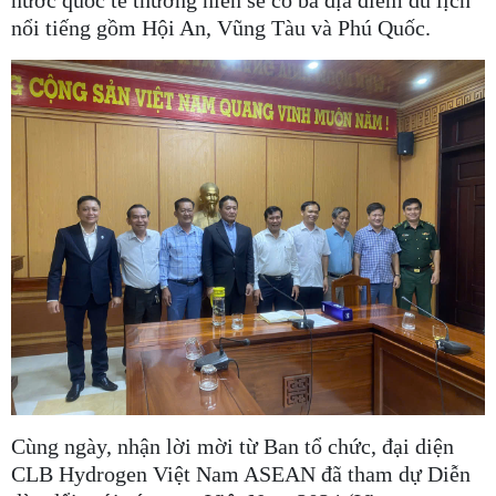
nước quốc tế thường niên sẽ có ba địa điểm du lịch
nổi tiếng gồm Hội An, Vũng Tàu và Phú Quốc.
Cùng ngày, nhận lời mời từ Ban tổ chức, đại diện
CLB Hydrogen Việt Nam ASEAN đã tham dự Diễn