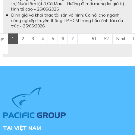
trợ Nuôi tôm lột ở Cà Mau – Hướng đi mới mang lại giá trị
kinh tế cao - 26/06/2026
Định giá và khai thác tài sản vô hình: Cơ hội cho ngành
công nghiệp truyền thông TP.HCM trong bối cảnh tái cấu
trúc - 25/06/2026
ge
1
2
3
4
5
6
7
...
51
52
Next
L
TẠI VIỆT NAM