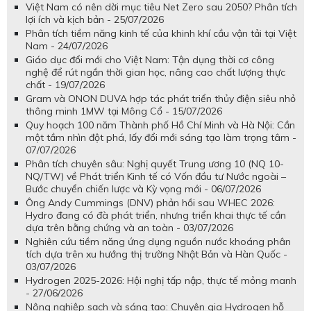
Việt Nam có nên dời mục tiêu Net Zero sau 2050? Phân tích
lợi ích và kịch bản - 25/07/2026
Phân tích tiềm năng kinh tế của khinh khí cầu vận tải tại Việt
Nam - 24/07/2026
Giáo dục đổi mới cho Việt Nam: Tận dụng thời cơ công
nghệ để rút ngắn thời gian học, nâng cao chất lượng thực
chất - 19/07/2026
Gram và ONON DUVA hợp tác phát triển thủy điện siêu nhỏ
thông minh 1MW tại Mông Cổ - 15/07/2026
Quy hoạch 100 năm Thành phố Hồ Chí Minh và Hà Nội: Cần
một tầm nhìn đột phá, lấy đổi mới sáng tạo làm trọng tâm -
07/07/2026
Phân tích chuyên sâu: Nghị quyết Trung ương 10 (NQ 10-
NQ/TW) về Phát triển Kinh tế có Vốn đầu tư Nước ngoài –
Bước chuyển chiến lược và Kỳ vọng mới - 06/07/2026
Ông Andy Cummings (DNV) phản hồi sau WHEC 2026:
Hydro đang có đà phát triển, nhưng triển khai thực tế cần
dựa trên bằng chứng và an toàn - 03/07/2026
Nghiên cứu tiềm năng ứng dụng nguồn nước khoáng phân
tích dựa trên xu hướng thị trường Nhật Bản và Hàn Quốc -
03/07/2026
Hydrogen 2025-2026: Hội nghị tấp nập, thực tế mỏng manh
- 27/06/2026
Nông nghiệp sạch và sáng tạo: Chuyên gia Hydrogen hỗ