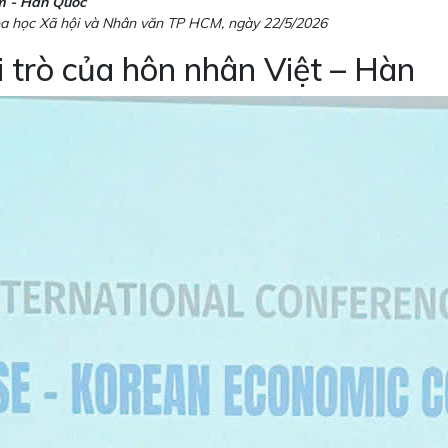
am - Hàn Quốc
a học Xã hội và Nhân văn TP HCM, ngày 22/5/2026
i trò của hôn nhân Việt – Hàn