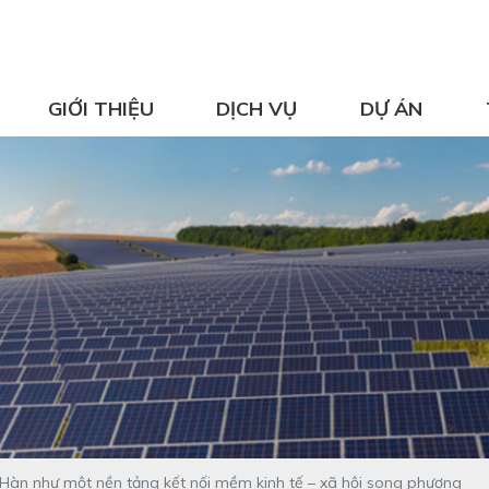
GIỚI THIỆU
DỊCH VỤ
DỰ ÁN
 Hàn như một nền tảng kết nối mềm kinh tế – xã hội song phương