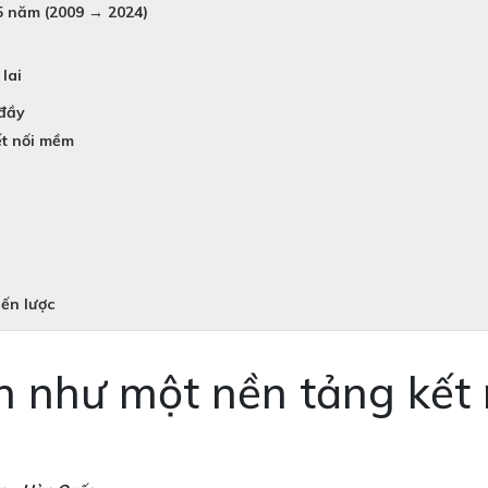
5 năm (2009 → 2024)
lai
 đầy
ết nối mềm
iến lược
n như một nền tảng kết 