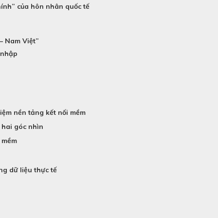
chính” của hôn nhân quốc tế
 – Nam Việt”
i nhập
 niệm nền tảng kết nối mềm
 hai góc nhìn
i mềm
ng dữ liệu thực tế