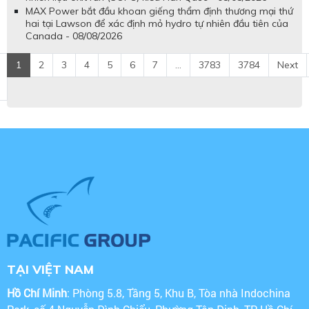
MAX Power bắt đầu khoan giếng thẩm định thương mại thứ
hai tại Lawson để xác định mỏ hydro tự nhiên đầu tiên của
Canada - 08/08/2026
1
2
3
4
5
6
7
...
3783
3784
Next
TẠI VIỆT NAM
Hồ Chí Minh
: Phòng 5.8, Tầng 5, Khu B, Tòa nhà Indochina