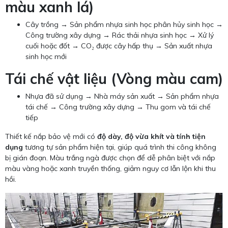
màu xanh lá)
Cây trồng → Sản phẩm nhựa sinh học phân hủy sinh học →
Công trường xây dựng → Rác thải nhựa sinh học → Xử lý
cuối hoặc đốt → CO₂ được cây hấp thụ → Sản xuất nhựa
sinh học mới
Tái chế vật liệu (Vòng màu cam)
Nhựa đã sử dụng → Nhà máy sản xuất → Sản phẩm nhựa
tái chế → Công trường xây dựng → Thu gom và tái chế
tiếp
Thiết kế nắp bảo vệ mới có
độ dày, độ vừa khít và tính tiện
dụng
tương tự sản phẩm hiện tại, giúp quá trình thi công không
bị gián đoạn. Màu trắng ngà được chọn để dễ phân biệt với nắp
màu vàng hoặc xanh truyền thống, giảm nguy cơ lẫn lộn khi thu
hồi.