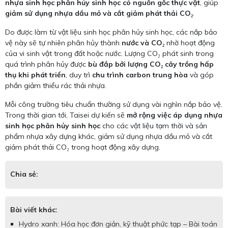
nhựa sinh học phân hủy sinh học có nguồn gốc thực vật
, giúp
giảm sử dụng nhựa dầu mỏ và cắt giảm phát thải CO₂
.
Do được làm từ vật liệu sinh học phân hủy sinh học, các nắp bảo
vệ này sẽ tự nhiên phân hủy thành
nước và CO₂
nhờ hoạt động
của vi sinh vật trong đất hoặc nước. Lượng CO₂ phát sinh trong
quá trình phân hủy được
bù đắp bởi lượng CO₂ cây trồng hấp
thụ khi phát triển
, duy trì
chu trình carbon trung hòa
và góp
phần giảm thiểu rác thải nhựa.
Mỗi công trường tiêu chuẩn thường sử dụng vài nghìn nắp bảo vệ.
Trong thời gian tới, Taisei dự kiến sẽ
mở rộng việc áp dụng nhựa
sinh học phân hủy sinh học
cho các vật liệu tạm thời và sản
phẩm nhựa xây dựng khác, giảm sử dụng nhựa dầu mỏ và cắt
giảm phát thải CO₂ trong hoạt động xây dựng.
Chia sẻ:
Bài viết khác:
Hydro xanh: Hóa học đơn giản, kỹ thuật phức tạp – Bài toán