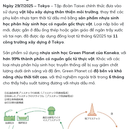
Ngày 29/7/2025 – Tokyo
– Tập đoàn Taisei chính thức đưa vào
sử dụng
vật liệu xây dựng thân thiện môi trường
, thay thế các
phụ kiện nhựa tạm thời từ dầu mỏ bằng
sản phẩm nhựa sinh
học phân hủy sinh học có nguồn gốc thực vật
. Loại nắp bảo vệ
mới, được gắn ở đầu ống thép hoặc giàn giáo để ngăn trầy xước
và tai nạn, đã được áp dụng đồng loạt từ tháng 6/2025 tại
11
công trường xây dựng ở Tokyo
.
Sản phẩm sử dụng
nhựa sinh học Green Planet của Kaneka
, với
hơn 99% thành phần có nguồn gốc từ thực vật
. Khác với các
loại nhựa phân hủy sinh học truyền thống dễ bị suy giảm chất
lượng dưới ánh sáng và độ ẩm, Green Planet có
độ bền và khả
năng chịu thời tiết cao
, với thử nghiệm ngoài trời trong
6 tháng
cho thấy hiệu suất tương đương với nhựa dầu mỏ.