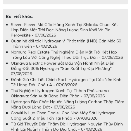
Bài viết khác:
Seven-Eleven Mở Cửa Hàng Xanh Tại Shikoku Chuo: Kết
Hợp Điện Mặt Trời Dọc, Năng Lượng Sinh Khối Và Pin
Perovskite - 07/08/2026
Quan hệ đối tác Hydrogen vì Phát triển (H4D) Cán Mốc 60
Thành viên - 07/08/2026
Nomura Real Estate Thử Nghiệm Điện Mặt Trời Kết Hợp
Trồng Lúa Với Công Nghệ Theo Dõi Trục Đơn - 07/08/2026
Okinawa Electric Power Bắt Đầu Vận Hành Nhiệt Điện
Đồng Đốt 30% Hydrogen "Sản Xuất Tại Địa Phương" -
07/08/2026
Đánh Giá Chi Tiết Chính Sách Hydrogen Tại Các Nền Kinh
Tế Hàng Đầu Châu Á - 07/08/2026
Thử Nghiệm Hydrogen Xanh Tại Thành Phố Uruma,
Okinawa: Sản Xuất Bằng Điện Phân - 07/08/2026
Hydrogen Địa Chất: Nguồn Năng Lượng Carbon Thấp Tiềm
Năng Dưới Lòng Đất - 07/08/2026
GravitHy Lựa Chọn Danieli Cho Nhà Máy Sắt Hydrogen
Công Suất 2 Triệu Tấn Tại Pháp - 07/08/2026
Từ Giả Thuyết Đến Thăm Dò: Hydrogen Nguyên Thủy Định
Hình Lại Ngành Thăm Dò Địa Chất - 07/08/2026