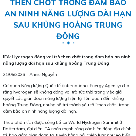
THEN CHỐT TRONG ĐẢM BẢO
AN NINH NĂNG LƯỢNG DÀI HẠN
SAU KHỦNG HOẢNG TRUNG
ĐÔNG
IEA: Hydrogen đóng vai trò then chốt trong đảm bảo an ninh
năng lượng dài hạn sau khủng hoảng Trung Đông
21/05/2026 – Annie Nguyễn
Cơ quan Năng lượng Quốc tế (International Energy Agency) cho
rằng hydrogen sẽ không đóng vai trò tức thời trong việc giải
quyết các gián đoạn năng lượng hiện tại liên quan đến khủng
hoảng Trung Đông, nhưng sẽ trở thành yếu tố “then chốt” trong
đảm bảo an ninh năng lượng dài hạn.
Theo phân tích được công bố tại World Hydrogen Summit ở
Rotterdam, đại diện IEA nhấn mạnh rằng các biến động địa chính
trị, bao gồm gián đoạn tại tuyến hàng hải chiến lược như eo biển