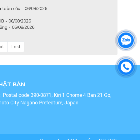
i toàn cầu - 06/08/2026
IB - 06/08/2026
vững - 06/08/2026
xt
Last
NHẬT BẢN
o
: Postal code 390-0871, Kiri 1 Chome 4 Ban 21 Go,
oto City Nagano Prefecture, Japan