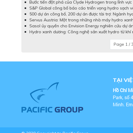
Bước tiến đột phá của Clyde Hydrogen trong lĩnh vực 
S&P Global công bố báo cáo triển vọng hydro sạch và
500 dự án công bố, 200 dự án được tài trợ: Ngành hy
Servus Austria: Một trong những nhà máy hydro xanh 
Sasol ủy quyền cho Envision Energy nghiên cứu dự á
Hydro xanh dương: Công nghệ sản xuất hydro từ khí 
Page 1 / 
TẠI VI
Hồ Chí M
Park, số 
Minh. Em