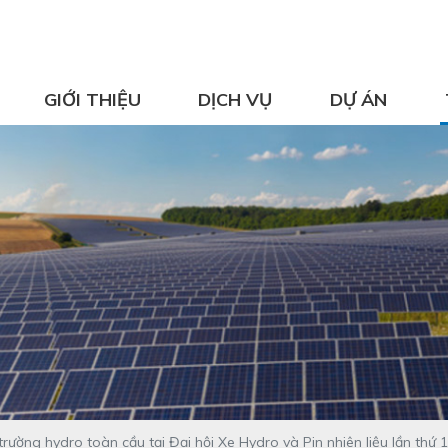
GIỚI THIỆU
DỊCH VỤ
DỰ ÁN
trường hydro toàn cầu tại Đại hội Xe Hydro và Pin nhiên liệu lần thứ 