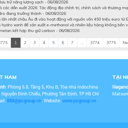
lưu trữ năng lượng sạch - 06/08/2026
 các dẫn xuất 2026: Tác động địa chính trị, chính sách và thương mạ
dro đang trưởng thành - 06/08/2026
lớn nhất châu Âu đi vào hoạt động với nguồn vốn 450 triệu euro từ E
n hydro xanh để sản xuất e-methanol và nhiên liệu hàng không bền 
metan kết hợp thu giữ carbon - 06/08/2026
3775
1
2
3
4
5
6
7
...
3774
3775
Ne
ỆT NAM
TẠI 
inh
: Phòng 5.8, Tầng 5, Khu B, Tòa nhà Indochina
Nagan
4 Nguyễn Đình Chiểu, Phường Tân Định, TP Hồ Chí
Matsum
ail:
888@pcgroup.vn
. Website:
www.pcgroup.vn