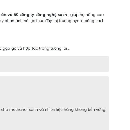
ự án và 50 công ty công nghệ sạch
, giúp họ nâng cao
ày phản ánh nỗ lực thúc đẩy thị trường hydro bằng cách
c gặp gỡ và hợp tác trong tương lai .
 cho methanol xanh và nhiên liệu hàng không bền vững.