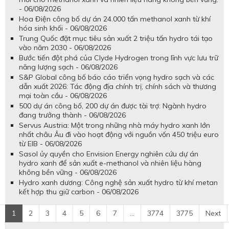
- 06/08/2026
Hoa Điện công bố dự án 24.000 tấn methanol xanh từ khí
hóa sinh khối - 06/08/2026
Trung Quốc đặt mục tiêu sản xuất 2 triệu tấn hydro tái tạo
vào năm 2030 - 06/08/2026
Bước tiến đột phá của Clyde Hydrogen trong lĩnh vực lưu trữ
năng lượng sạch - 06/08/2026
S&P Global công bố báo cáo triển vọng hydro sạch và các
dẫn xuất 2026: Tác động địa chính trị, chính sách và thương
mại toàn cầu - 06/08/2026
500 dự án công bố, 200 dự án được tài trợ: Ngành hydro
đang trưởng thành - 06/08/2026
Servus Austria: Một trong những nhà máy hydro xanh lớn
nhất châu Âu đi vào hoạt động với nguồn vốn 450 triệu euro
từ EIB - 06/08/2026
Sasol ủy quyền cho Envision Energy nghiên cứu dự án
hydro xanh để sản xuất e-methanol và nhiên liệu hàng
không bền vững - 06/08/2026
Hydro xanh dương: Công nghệ sản xuất hydro từ khí metan
kết hợp thu giữ carbon - 06/08/2026
1
2
3
4
5
6
7
...
3774
3775
Next