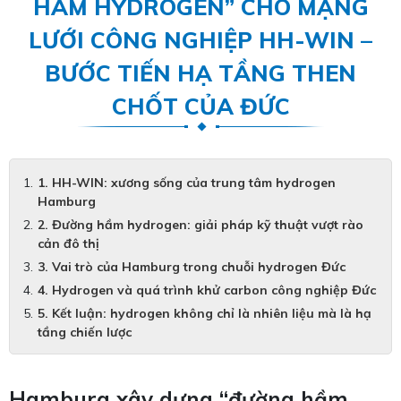
HẦM HYDROGEN” CHO MẠNG
LƯỚI CÔNG NGHIỆP HH-WIN –
BƯỚC TIẾN HẠ TẦNG THEN
CHỐT CỦA ĐỨC
1. HH-WIN: xương sống của trung tâm hydrogen
Hamburg
2. Đường hầm hydrogen: giải pháp kỹ thuật vượt rào
cản đô thị
3. Vai trò của Hamburg trong chuỗi hydrogen Đức
4. Hydrogen và quá trình khử carbon công nghiệp Đức
5. Kết luận: hydrogen không chỉ là nhiên liệu mà là hạ
tầng chiến lược
Hamburg xây dựng “đường hầm