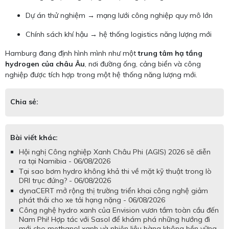
Dự án thử nghiệm → mạng lưới công nghiệp quy mô lớn
Chính sách khí hậu → hệ thống logistics năng lượng mới
Hamburg đang định hình mình như một
trung tâm hạ tầng
hydrogen của châu Âu
, nơi đường ống, cảng biển và công
nghiệp được tích hợp trong một hệ thống năng lượng mới.
Chia sẻ:
Bài viết khác:
Hội nghị Công nghiệp Xanh Châu Phi (AGIS) 2026 sẽ diễn
ra tại Namibia - 06/08/2026
Tại sao bơm hydro không khả thi về mặt kỹ thuật trong lò
DRI trục đứng? - 06/08/2026
dynaCERT mở rộng thị trường triển khai công nghệ giảm
phát thải cho xe tải hạng nặng - 06/08/2026
Công nghệ hydro xanh của Envision vươn tầm toàn cầu đến
Nam Phi! Hợp tác với Sasol để khám phá những hướng đi
mới cho methanol xanh và nhiên liệu hàng không bền vững.