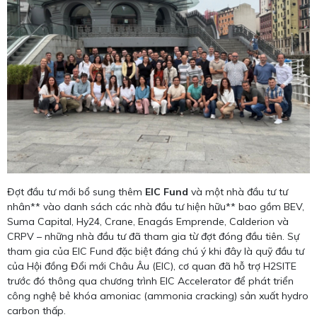
Đợt đầu tư mới bổ sung thêm
EIC Fund
và một nhà đầu tư tư
nhân** vào danh sách các nhà đầu tư hiện hữu** bao gồm BEV,
Suma Capital, Hy24, Crane, Enagás Emprende, Calderion và
CRPV – những nhà đầu tư đã tham gia từ đợt đóng đầu tiên. Sự
tham gia của EIC Fund đặc biệt đáng chú ý khi đây là quỹ đầu tư
của Hội đồng Đổi mới Châu Âu (EIC), cơ quan đã hỗ trợ H2SITE
trước đó thông qua chương trình EIC Accelerator để phát triển
công nghệ bẻ khóa amoniac (ammonia cracking) sản xuất hydro
carbon thấp.