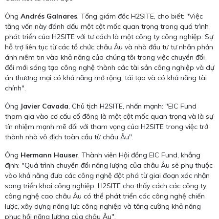
Ông
Andrés Galnares
, Tổng giám đốc H2SITE, cho biết: "Việc
tăng vốn này đánh dấu một cột mốc quan trọng trong quá trình
phát triển của H2SITE với tư cách là một công ty công nghiệp. Sự
hỗ trợ liên tục từ các tổ chức châu Âu và nhà đầu tư tư nhân phản
ánh niềm tin vào khả năng của chúng tôi trong việc chuyển đổi
đổi mới sáng tạo công nghệ thành các tài sản công nghiệp và dự
án thương mại có khả năng mở rộng, tái tạo và có khả năng tài
chính".
Ông
Javier Cavada
, Chủ tịch H2SITE, nhấn mạnh: "EIC Fund
tham gia vào cơ cấu cổ đông là một cột mốc quan trọng và là sự
tín nhiệm mạnh mẽ đối với tham vọng của H2SITE trong việc trở
thành nhà vô địch toàn cầu từ châu Âu".
Ông
Hermann Hauser
, Thành viên Hội đồng EIC Fund, khẳng
định: "Quá trình chuyển đổi năng lượng của châu Âu sẽ phụ thuộc
vào khả năng đưa các công nghệ đột phá từ giai đoạn xác nhận
sang triển khai công nghiệp. H2SITE cho thấy cách các công ty
công nghệ cao châu Âu có thể phát triển các công nghệ chiến
lược, xây dựng năng lực công nghiệp và tăng cường khả năng
phục hồi năng lượng của châu Âu".