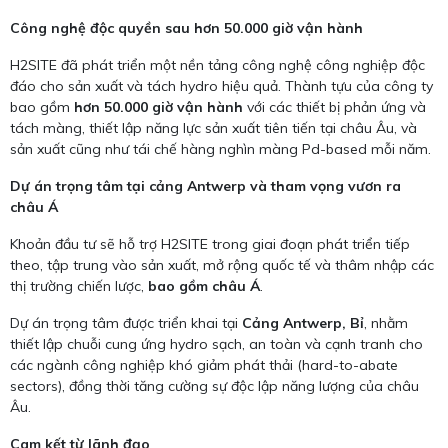
Công nghệ độc quyền sau hơn 50.000 giờ vận hành
H2SITE đã phát triển một nền tảng công nghệ công nghiệp độc
đáo cho sản xuất và tách hydro hiệu quả. Thành tựu của công ty
bao gồm
hơn 50.000 giờ vận hành
với các thiết bị phản ứng và
tách màng, thiết lập năng lực sản xuất tiên tiến tại châu Âu, và
sản xuất cũng như tái chế hàng nghìn màng Pd-based mỗi năm.
Dự án trọng tâm tại cảng Antwerp và tham vọng vươn ra
châu Á
Khoản đầu tư sẽ hỗ trợ H2SITE trong giai đoạn phát triển tiếp
theo, tập trung vào sản xuất, mở rộng quốc tế và thâm nhập các
thị trường chiến lược,
bao gồm châu Á
.
Dự án trọng tâm được triển khai tại
Cảng Antwerp, Bỉ
, nhằm
thiết lập chuỗi cung ứng hydro sạch, an toàn và cạnh tranh cho
các ngành công nghiệp khó giảm phát thải (hard-to-abate
sectors), đồng thời tăng cường sự độc lập năng lượng của châu
Âu.
Cam kết từ lãnh đạo