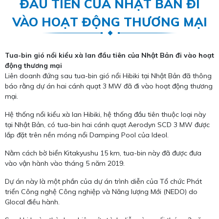
ĐẦU TIÊN CỦA NHẬT BẢN ĐI
VÀO HOẠT ĐỘNG THƯƠNG MẠI
Tua-bin gió nổi kiểu xà lan đầu tiên của Nhật Bản đi vào hoạt
động thương mại
Liên doanh đứng sau tua-bin gió nổi Hibiki tại Nhật Bản đã thông
báo rằng dự án hai cánh quạt 3 MW đã đi vào hoạt động thương
mại.
Hệ thống nổi kiểu xà lan Hibiki, hệ thống đầu tiên thuộc loại này
tại Nhật Bản, có tua-bin hai cánh quạt Aerodyn SCD 3 MW được
lắp đặt trên nền móng nổi Damping Pool của Ideol.
Nằm cách bờ biển Kitakyushu 15 km, tua-bin này đã được đưa
vào vận hành vào tháng 5 năm 2019.
Dự án này là một phần của dự án trình diễn của Tổ chức Phát
triển Công nghệ Công nghiệp và Năng lượng Mới (NEDO) do
Glocal điều hành.