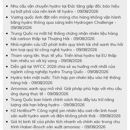
Nhu cầu vận chuyển hydro tại Đức tăng gấp đôi, báo hiệu
sự bứt phá của nền kinh tế hydro - 09/08/2026
Vương quốc Anh đặt nền móng cho hàng không vận hành
bằng hydro thông qua sáng kiến Hydrogen Challenge -
09/08/2026
Trung Quốc ra mắt hệ thống chứng nhận nhiên liệu hàng
hải carbon thấp tại Thượng Hải - 09/08/2026
Nhà nghiên cứu UD phát triển quy trình tái chế xanh thu hồi
kim loại quý từ công nghệ hydro - 09/08/2026
Tham vọng lớn, thực tế yếu: Triển khai hydro tại EU thấp
hơn nhiều so với kỳ vọng - 09/08/2026
Diễn giả tại WFCC 2026 chia sẻ xu hướng mới nhất của
ngành công nghiệp hydro Trung Quốc - 09/08/2026
Hydro trên mặt nước: Tích hợp pin nhiên liệu vào hệ thống
hàng hải - 09/08/2026
Amoniac xanh quy mô nhỏ: Giải pháp phù hợp với nhu cầu
ứng dụng thực tế - 09/08/2026
Trung Quốc ban hành chính sách thúc đẩy lưu trữ năng
lượng dài hạn bằng hydro - 09/08/2026
H2 HotBox™: Công nghệ pin nhiên liệu oxit rắn linh hoạt
sản xuất hydro xanh và điện không phát thải - 09/08/2026
Giá trị kinh tế của phân tích nhanh và chính xác trong chu
trình Haber-Bosch sản xuất amoniac - 09/08/2026