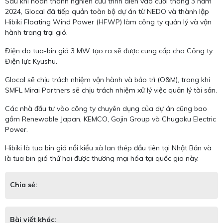
Sau khi hoàn thành nghiên cứu trình diễn vào cuối tháng 3 năm
2024, Glocal đã tiếp quản toàn bộ dự án từ NEDO và thành lập
Hibiki Floating Wind Power (HFWP) làm công ty quản lý và vận
hành trang trại gió.
Điện do tua-bin gió 3 MW tạo ra sẽ được cung cấp cho Công ty
Điện lực Kyushu.
Glocal sẽ chịu trách nhiệm vận hành và bảo trì (O&M), trong khi
SMFL Mirai Partners sẽ chịu trách nhiệm xử lý việc quản lý tài sản.
Các nhà đầu tư vào công ty chuyên dụng của dự án cũng bao
gồm Renewable Japan, KEMCO, Gojin Group và Chugoku Electric
Power.
Hibiki là tua bin gió nổi kiểu xà lan thép đầu tiên tại Nhật Bản và
là tua bin gió thứ hai được thương mại hóa tại quốc gia này.
Chia sẻ:
Bài viết khác: