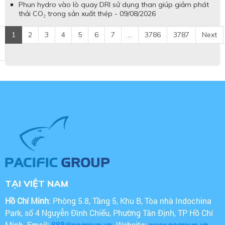
Phun hydro vào lò quay DRI sử dụng than giúp giảm phát
thải CO₂ trong sản xuất thép - 09/08/2026
1
2
3
4
5
6
7
...
3786
3787
Next
TẠI VIỆT NAM
Hồ Chí Minh
: Phòng 5.8, Tầng 5, Khu B, Tòa nhà Indochina
Park, số 4 Nguyễn Đình Chiểu, Phường Tân Định, TP Hồ Chí
Minh. Email:
888@pcgroup.vn
. Website:
www.pcgroup.vn