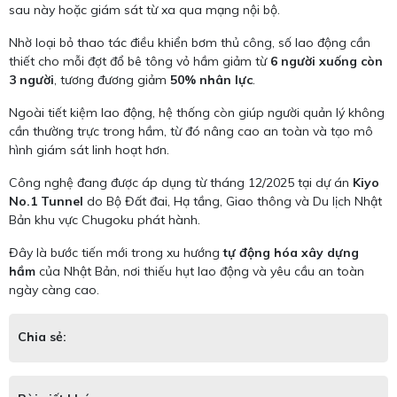
sau này hoặc giám sát từ xa qua mạng nội bộ.
Nhờ loại bỏ thao tác điều khiển bơm thủ công, số lao động cần
thiết cho mỗi đợt đổ bê tông vỏ hầm giảm từ
6 người xuống còn
3 người
, tương đương giảm
50% nhân lực
.
Ngoài tiết kiệm lao động, hệ thống còn giúp người quản lý không
cần thường trực trong hầm, từ đó nâng cao an toàn và tạo mô
hình giám sát linh hoạt hơn.
Công nghệ đang được áp dụng từ tháng 12/2025 tại dự án
Kiyo
No.1 Tunnel
do Bộ Đất đai, Hạ tầng, Giao thông và Du lịch Nhật
Bản khu vực Chugoku phát hành.
Đây là bước tiến mới trong xu hướng
tự động hóa xây dựng
hầm
của Nhật Bản, nơi thiếu hụt lao động và yêu cầu an toàn
ngày càng cao.
Chia sẻ: