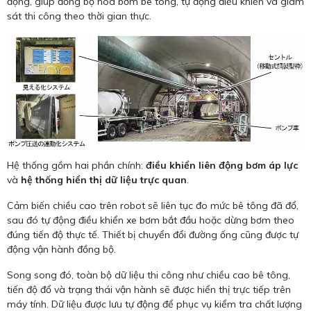
động, giúp đồng bộ hóa bơm bê tông, tự động điều khiển và giám
sát thi công theo thời gian thực.
Hệ thống gồm hai phần chính:
điều khiển liên động bơm áp lực
và
hệ thống hiển thị dữ liệu trực quan
.
Cảm biến chiều cao trên robot sẽ liên tục đo mức bê tông đã đổ,
sau đó tự động điều khiển xe bơm bắt đầu hoặc dừng bơm theo
đúng tiến độ thực tế. Thiết bị chuyển đổi đường ống cũng được tự
động vận hành đồng bộ.
Song song đó, toàn bộ dữ liệu thi công như chiều cao bê tông,
tiến độ đổ và trạng thái vận hành sẽ được hiển thị trực tiếp trên
máy tính. Dữ liệu được lưu tự động để phục vụ kiểm tra chất lượng