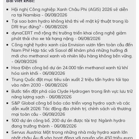
Bài viết khác:
Hội nghị Công nghiệp Xanh Châu Phi (AGIS) 2026 sẽ diễn
ra tại Namibia - 06/08/2026
Tại sao bơm hydro không khả thi về mặt kỹ thuật trong lò
DRI trục đứng? - 06/08/2026
dynaCERT mở rộng thị trường triển khai công nghệ giảm
phát thải cho xe tải hạng nặng - 06/08/2026
Công nghệ hydro xanh của Envision vươn tầm toàn cầu đến
Nam Phi! Hợp tác với Sasol để khám phá những hướng đi
mới cho methanol xanh và nhiên liệu hàng không bền vững.
- 06/08/2026
Hoa Điện công bố dự án 24.000 tấn methanol xanh từ khí
hóa sinh khối - 06/08/2026
Trung Quốc đặt mục tiêu sản xuất 2 triệu tấn hydro tái tạo
vào năm 2030 - 06/08/2026
Bước tiến đột phá của Clyde Hydrogen trong lĩnh vực lưu trữ
năng lượng sạch - 06/08/2026
S&P Global công bố báo cáo triển vọng hydro sạch và các
dẫn xuất 2026: Tác động địa chính trị, chính sách và thương
mại toàn cầu - 06/08/2026
500 dự án công bố, 200 dự án được tài trợ: Ngành hydro
đang trưởng thành - 06/08/2026
Servus Austria: Một trong những nhà máy hydro xanh lớn
nhất châu Âu đi vào hoạt động với nguồn vốn 450 triệu euro