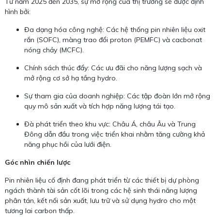
Từ năm 2025 đến 2035, sự mở rộng của thị trường sẽ được định
hình bởi:
Đa dạng hóa công nghệ: Các hệ thống pin nhiên liệu oxit
rắn (SOFC), màng trao đổi proton (PEMFC) và cacbonat
nóng chảy (MCFC).
Chính sách thúc đẩy: Các ưu đãi cho năng lượng sạch và
mở rộng cơ sở hạ tầng hydro.
Sự tham gia của doanh nghiệp: Các tập đoàn lớn mở rộng
quy mô sản xuất và tích hợp năng lượng tái tạo.
Đà phát triển theo khu vực: Châu Á, châu Âu và Trung
Đông dẫn đầu trong việc triển khai nhằm tăng cường khả
năng phục hồi của lưới điện.
Góc nhìn chiến lược
Pin nhiên liệu cố định đang phát triển từ các thiết bị dự phòng
ngách thành tài sản cốt lõi trong các hệ sinh thái năng lượng
phân tán, kết nối sản xuất, lưu trữ và sử dụng hydro cho một
tương lai carbon thấp.