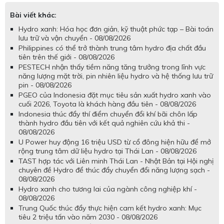
Bài viết khác:
Hydro xanh: Hóa học đơn giản, kỹ thuật phức tạp – Bài toán
lưu trữ và vận chuyển - 08/08/2026
Philippines có thể trở thành trung tâm hydro địa chất đầu
tiên trên thế giới - 08/08/2026
PESTECH nhận thấy tiềm năng tăng trưởng trong lĩnh vực
năng lượng mặt trời, pin nhiên liệu hydro và hệ thống lưu trữ
pin - 08/08/2026
PGEO của Indonesia đặt mục tiêu sản xuất hydro xanh vào
cuối 2026, Toyota là khách hàng đầu tiên - 08/08/2026
Indonesia thúc đẩy thí điểm chuyển đổi khí bãi chôn lấp
thành hydro đầu tiên với kết quả nghiên cứu khả thi -
08/08/2026
U Power huy động 16 triệu USD từ cổ đông hiện hữu để mở
rộng trung tâm dữ liệu hydro tại Thái Lan - 08/08/2026
TAST hợp tác với Liên minh Thái Lan - Nhật Bản tại Hội nghị
chuyên đề Hydro để thúc đẩy chuyển đổi năng lượng sạch -
08/08/2026
Hydro xanh cho tương lai của ngành công nghiệp khí -
08/08/2026
Trung Quốc thúc đẩy thực hiện cam kết hydro xanh: Mục
tiêu 2 triệu tấn vào năm 2030 - 08/08/2026