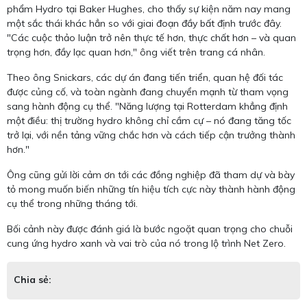
phẩm Hydro tại Baker Hughes, cho thấy sự kiện năm nay mang
một sắc thái khác hẳn so với giai đoạn đầy bất định trước đây.
"Các cuộc thảo luận trở nên thực tế hơn, thực chất hơn – và quan
trọng hơn, đầy lạc quan hơn," ông viết trên trang cá nhân.
Theo ông Snickars, các dự án đang tiến triển, quan hệ đối tác
được củng cố, và toàn ngành đang chuyển mạnh từ tham vọng
sang hành động cụ thể. "Năng lượng tại Rotterdam khẳng định
một điều: thị trường hydro không chỉ cầm cự – nó đang tăng tốc
trở lại, với nền tảng vững chắc hơn và cách tiếp cận trưởng thành
hơn."
Ông cũng gửi lời cảm ơn tới các đồng nghiệp đã tham dự và bày
tỏ mong muốn biến những tín hiệu tích cực này thành hành động
cụ thể trong những tháng tới.
Bối cảnh này được đánh giá là bước ngoặt quan trọng cho chuỗi
cung ứng hydro xanh và vai trò của nó trong lộ trình Net Zero.
Chia sẻ: