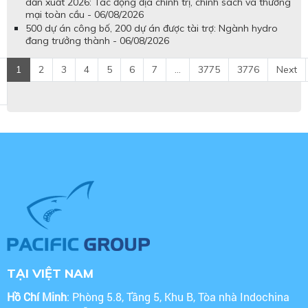
dẫn xuất 2026: Tác động địa chính trị, chính sách và thương
mại toàn cầu - 06/08/2026
500 dự án công bố, 200 dự án được tài trợ: Ngành hydro
đang trưởng thành - 06/08/2026
1
2
3
4
5
6
7
...
3775
3776
Next
TẠI VIỆT NAM
Hồ Chí Minh
: Phòng 5.8, Tầng 5, Khu B, Tòa nhà Indochina