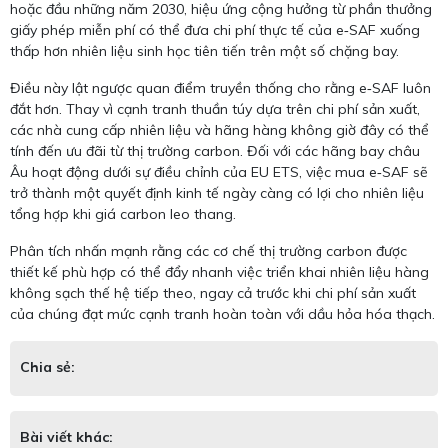
hoặc đầu những năm 2030, hiệu ứng cộng hưởng từ phần thưởng
giấy phép miễn phí có thể đưa chi phí thực tế của e‑SAF xuống
thấp hơn nhiên liệu sinh học tiên tiến trên một số chặng bay.
Điều này lật ngược quan điểm truyền thống cho rằng e‑SAF luôn
đắt hơn. Thay vì cạnh tranh thuần túy dựa trên chi phí sản xuất,
các nhà cung cấp nhiên liệu và hãng hàng không giờ đây có thể
tính đến ưu đãi từ thị trường carbon. Đối với các hãng bay châu
Âu hoạt động dưới sự điều chỉnh của EU ETS, việc mua e‑SAF sẽ
trở thành một quyết định kinh tế ngày càng có lợi cho nhiên liệu
tổng hợp khi giá carbon leo thang.
Phân tích nhấn mạnh rằng các cơ chế thị trường carbon được
thiết kế phù hợp có thể đẩy nhanh việc triển khai nhiên liệu hàng
không sạch thế hệ tiếp theo, ngay cả trước khi chi phí sản xuất
của chúng đạt mức cạnh tranh hoàn toàn với dầu hỏa hóa thạch.
Chia sẻ:
Bài viết khác: