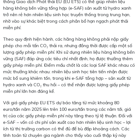
thống Giao dịch Phát thải EU (EU ETS) có thể giúp nhiên liệu
hàng không bền vững tổng hợp (e‑SAF) sản xuất từ hydro xanh
trở nên rẻ hơn nhiên liệu sinh học truyền thống trong trung hạn,
nhờ vào sự khác biệt trong cách phân bổ hạn ngạch phát thải
miễn phí.
Theo quy định hiện hành, các hãng hàng không phải nộp giấy
phép cho mỗi tấn CO₂ thải ra, nhưng đồng thời được cấp một số
lượng giấy phép miễn phí. Khi sử dụng nhiên liệu hàng không bền
vững (SAF) đáp ứng các tiêu chí nhất định, họ được thưởng thêm
giấy phép miễn phí. Điểm mấu chốt là các loại SAF khác nhau có
mức thưởng khác nhau: nhiên liệu sinh học tiên tiến nhận được
mức bổ sung khiêm tốn, trong khi e‑SAF tổng hợp – sản xuất từ
hydro xanh và CO₂ thu hồi – có thể nhận được lượng giấy phép
miễn phí lớn hơn đáng kể.
Với giá giấy phép EU ETS dự báo tăng từ mức khoảng 80
euro/tấn năm 2025 lên trên 100 euro/tấn trong các năm tới, giá
trị của các giấy phép miễn phí này tăng theo tỷ lệ thuận. Đối với
e‑SAF – vốn có chi phí sản xuất cao hơn nhiên liệu sinh học – lợi
ích từ thị trường carbon có thể đủ để bù đắp khoảng cách. Các
tính toán từ chuyên gia ngành cho thấy vào cuối thập kỷ này