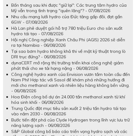
Bốn tháng sau khi được "giữ lại": Các trung tâm hydro của
Mỹ vẫn trong tình trạng "quên lãng"? - 07/08/2026
Nhu cầu mạng lưới hydro của Đức tăng gấp đôi, đạt gần
6GW - 07/08/2026
Hà Lan phê duyệt gói hỗ trợ 780 triệu Euro cho sản xuất
hydro tái tạo - 07/08/2026
Hội nghị Công nghiệp Xanh Châu Phi (AGIS) 2026 sẽ diễn
ra tại Namibia - 06/08/2026
Tại sao bơm hydro không khả thi về mặt kỹ thuật trong lò
DRI trục đứng? - 06/08/2026
dynaCERT mở rộng thị trường triển khai công nghệ giảm
phát thải cho xe tải hạng nặng - 06/08/2026
Công nghệ hydro xanh của Envision vươn tầm toàn cầu đến
Nam Phi! Hợp tác với Sasol để khám phá những hướng đi
mới cho methanol xanh và nhiên liệu hàng không bền vững.
- 06/08/2026
Hoa Điện công bố dự án 24.000 tấn methanol xanh từ khí
hóa sinh khối - 06/08/2026
Trung Quốc đặt mục tiêu sản xuất 2 triệu tấn hydro tái tạo
vào năm 2030 - 06/08/2026
Bước tiến đột phá của Clyde Hydrogen trong lĩnh vực lưu trữ
năng lượng sạch - 06/08/2026
S&P Global công bố báo cáo triển vọng hydro sạch và các