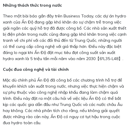
Những thách thức trong nước
Theo một bài báo gần đây trên Business Today, các dự án hydro
xanh của Ấn Độ đang gặp khó khăn do sự chậm trễ trong việc
giải ngân các quỹ hỗ trợ đã được công bố. Các nhà sản xuất thiết
bị điện phân trong nước cũng đang gặp khó khăn trong việc cạnh
tranh về chi phí với các đối thủ đến từ Trung Quốc, những người
có thể cung cấp công nghệ với giá thấp hơn. Điều này đặc biệt
đáng lo ngại khi Ấn Độ đặt mục tiêu đạt công suất sản xuất
hydro xanh là 5 triệu tấn mỗi năm vào năm 2030【6†L35-L48】.
Cuộc đua công nghệ và tài chính
Mặc dù chính phủ Ấn Độ đã công bố các chương trình hỗ trợ để
khuyến khích sản xuất trong nước, nhưng việc thực hiện chậm và
sự phụ thuộc vào công nghệ nhập khẩu đang làm chậm quá
trình. Điều này đặt ra một câu hỏi về việc liệu Ấn Độ có thể bắt
kịp các quốc gia dẫn đầu như Trung Quốc và các nước châu Âu
hay không. Các nhà phân tích cho rằng, nếu không giải quyết
được những rào cản này, Ấn Độ có nguy cơ tụt hậu trong cuộc
đua hydro toàn cầu.