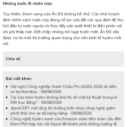
Những bước đi chiến lược
Tuy nhiên, tham vọng của Ấn Độ không hề nhỏ. Các nhà hoạch
định chính sách nước này đang nỗ lực sửa đổi các quy định để thu
hút đầu tư nước ngoài và thúc đẩy sản xuất thiết bị điện phân với
chi phí thấp hơn. Bất chấp những trở ngại trước mắt, Ấn Độ vẫn
được coi là một thị trường quan trọng cho nền kinh tế hydro mới
nổi.
Chia sẻ:
Bài viết khác:
Hội nghị Công nghiệp Xanh Châu Phi (AGIS) 2026 sẽ diễn
ra tại Namibia - 06/08/2026
Tại sao bơm hydro không khả thi về mặt kỹ thuật trong lò
DRI trục đứng? - 06/08/2026
dynaCERT mở rộng thị trường triển khai công nghệ giảm
phát thải cho xe tải hạng nặng - 06/08/2026
Công nghệ hydro xanh của Envision vươn tầm toàn cầu đến
Nam Phi! Hợp tác với Sasol để khám phá những hướng đi