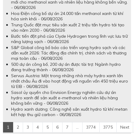
mới cho methanol xanh và nhiên liệu hàng không bền vững.
- 06/08/2026
Hoa Điện công bố dự án 24.000 tấn methanol xanh từ khí
hóa sinh khối - 06/08/2026
Trung Quốc đặt mục tiêu sản xuất 2 triệu tấn hydro tái tạo
vào năm 2030 - 06/08/2026
Bước tiến đột phá của Clyde Hydrogen trong lĩnh vực lưu trữ
năng lượng sạch - 06/08/2026
S&P Global công bố báo cáo triển vọng hydro sạch và các
dẫn xuất 2026: Tác động địa chính trị, chính sách và thương
mại toàn cầu - 06/08/2026
500 dự án công bố, 200 dự án được tài trợ: Ngành hydro
đang trưởng thành - 06/08/2026
Servus Austria: Một trong những nhà máy hydro xanh lớn
nhất châu Âu đi vào hoạt động với nguồn vốn 450 triệu euro
từ EIB - 06/08/2026
Sasol ủy quyền cho Envision Energy nghiên cứu dự án
hydro xanh để sản xuất e-methanol và nhiên liệu hàng
không bền vững - 06/08/2026
Hydro xanh dương: Công nghệ sản xuất hydro từ khí metan
kết hợp thu giữ carbon - 06/08/2026
1
2
3
4
5
6
7
...
3774
3775
Next