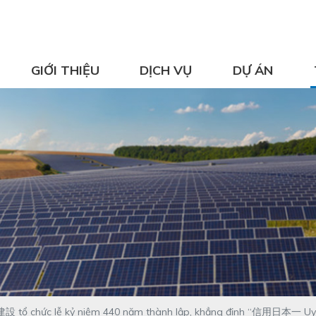
GIỚI THIỆU
DỊCH VỤ
DỰ ÁN
 tổ chức lễ kỷ niệm 440 năm thành lập, khẳng định “信用日本一 Uy t