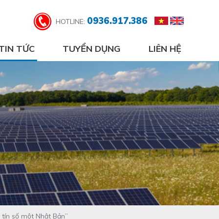
0936.917.386
HOTLINE:
TIN TỨC
TUYỂN DỤNG
LIÊN HỆ
ín số một Nhật Bản”