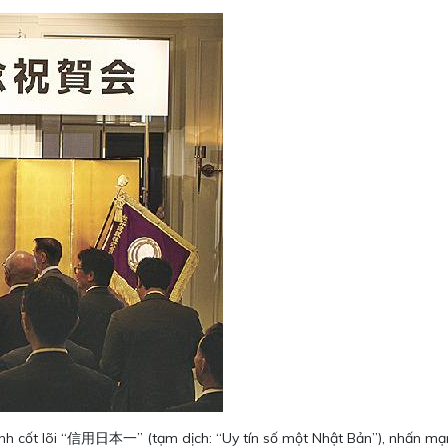
anh cốt lõi “信用日本一” (tạm dịch: “Uy tín số một Nhật Bản”), nhấn mạnh