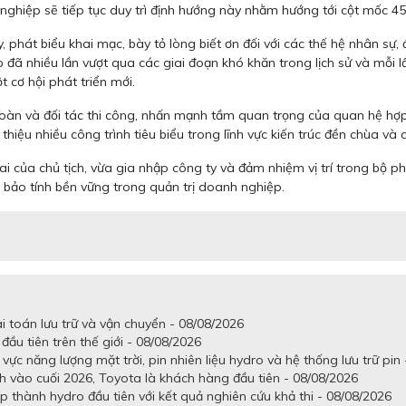
h nghiệp sẽ tiếp tục duy trì định hướng này nhằm hướng tới cột mốc 4
y, phát biểu khai mạc, bày tỏ lòng biết ơn đối với các thế hệ nhân s
 nhiều lần vượt qua các giai đoạn khó khăn trong lịch sử và mỗi l
 cơ hội phát triển mới.
 toàn và đối tác thi công, nhấn mạnh tầm quan trọng của quan hệ hợ
i thiệu nhiều công trình tiêu biểu trong lĩnh vực kiến trúc đền chùa và
rai của chủ tịch, vừa gia nhập công ty và đảm nhiệm vị trí trong bộ ph
m bảo tính bền vững trong quản trị doanh nghiệp.
i toán lưu trữ và vận chuyển - 08/08/2026
đầu tiên trên thế giới - 08/08/2026
ực năng lượng mặt trời, pin nhiên liệu hydro và hệ thống lưu trữ pin
 vào cuối 2026, Toyota là khách hàng đầu tiên - 08/08/2026
ấp thành hydro đầu tiên với kết quả nghiên cứu khả thi - 08/08/2026