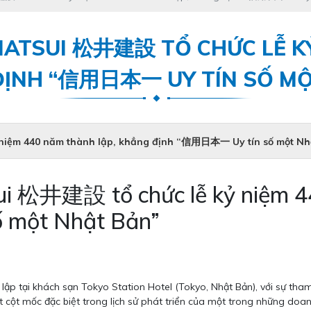
ATSUI 松井建設 TỔ CHỨC LỄ K
ĐỊNH “信用日本一 UY TÍN SỐ M
niệm 440 năm thành lập, khẳng định “信用日本一 Uy tín số một Nh
i 松井建設 tổ chức lễ kỷ niệm 44
 một Nhật Bản”
 lập tại khách sạn Tokyo Station Hotel (Tokyo, Nhật Bản), với sự th
 cột mốc đặc biệt trong lịch sử phát triển của một trong những doa