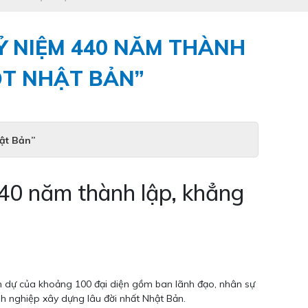
Ỷ NIỆM 440 NĂM THÀNH
ỘT NHẬT BẢN”
ật Bản”
0 năm thành lập, khẳng
am dự của khoảng 100 đại diện gồm ban lãnh đạo, nhân sự
nh nghiệp xây dựng lâu đời nhất Nhật Bản.