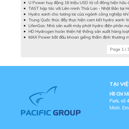
U Power huy động 16 triệu USD từ cổ đông hiện hữu đ
TAST hợp tác với Liên minh Thái Lan - Nhật Bản tại 
Hydro xanh cho tương lai của ngành công nghiệp khí
Trung Quốc thúc đẩy thực hiện cam kết hydro xanh: M
LifenGas: Nhà sản xuất máy phát hydro điện phân nư
HD Hydrogen hoàn thiện hệ thống sản xuất hàng loạt 
MAX Power bắt đầu khoan giếng thẩm định thương mại
Page 1 / 
TẠI VI
Hồ Chí M
Park, số 
Minh. Em