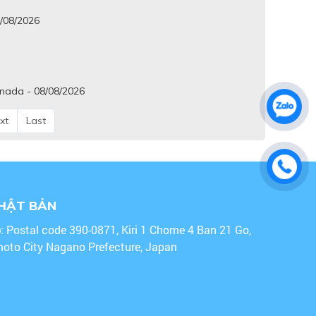
8/08/2026
anada - 08/08/2026
xt
Last
NHẬT BẢN
o
: Postal code 390-0871, Kiri 1 Chome 4 Ban 21 Go,
oto City Nagano Prefecture, Japan