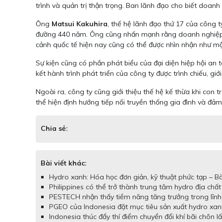
trình và quản trị thận trọng. Ban lãnh đạo cho biết doan
Ông
Matsui Kakuhira
, thế hệ lãnh đạo thứ 17 của công t
đường 440 năm. Ông cũng nhấn mạnh rằng doanh nghiệp đã
cảnh quốc tế hiện nay cũng có thể được nhìn nhận như một
Sự kiện cũng có phần phát biểu của đại diện hiệp hội an
kết hành trình phát triển của công ty được trình chiếu, giớ
Ngoài ra, công ty cũng giới thiệu thế hệ kế thừa khi con t
thể hiện định hướng tiếp nối truyền thống gia đình và đả
Chia sẻ:
Bài viết khác:
Hydro xanh: Hóa học đơn giản, kỹ thuật phức tạp – Bà
Philippines có thể trở thành trung tâm hydro địa chất 
PESTECH nhận thấy tiềm năng tăng trưởng trong lĩnh v
PGEO của Indonesia đặt mục tiêu sản xuất hydro xanh
Indonesia thúc đẩy thí điểm chuyển đổi khí bãi chôn l