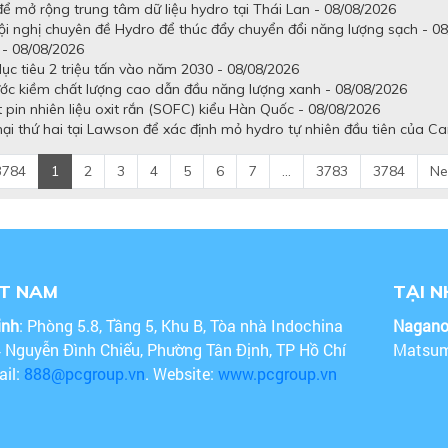
ể mở rộng trung tâm dữ liệu hydro tại Thái Lan - 08/08/2026
Hội nghị chuyên đề Hydro để thúc đẩy chuyển đổi năng lượng sạch - 0
 - 08/08/2026
ục tiêu 2 triệu tấn vào năm 2030 - 08/08/2026
ớc kiềm chất lượng cao dẫn đầu năng lượng xanh - 08/08/2026
pin nhiên liệu oxit rắn (SOFC) kiểu Hàn Quốc - 08/08/2026
 thứ hai tại Lawson để xác định mỏ hydro tự nhiên đầu tiên của C
3784
1
2
3
4
5
6
7
...
3783
3784
Ne
ỆT NAM
TẠI 
inh
: Phòng 5.8, Tầng 5, Khu B, Tòa nhà Indochina
Nagan
4 Nguyễn Đình Chiểu, Phường Tân Định, TP Hồ Chí
Matsum
ail:
888@pcgroup.vn
. Website:
www.pcgroup.vn