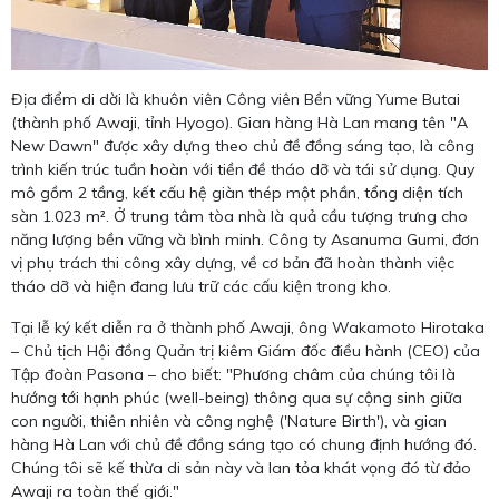
Địa điểm di dời là khuôn viên Công viên Bền vững Yume Butai
(thành phố Awaji, tỉnh Hyogo). Gian hàng Hà Lan mang tên "A
New Dawn" được xây dựng theo chủ đề đồng sáng tạo, là công
trình kiến trúc tuần hoàn với tiền đề tháo dỡ và tái sử dụng. Quy
mô gồm 2 tầng, kết cấu hệ giàn thép một phần, tổng diện tích
sàn 1.023 m². Ở trung tâm tòa nhà là quả cầu tượng trưng cho
năng lượng bền vững và bình minh. Công ty Asanuma Gumi, đơn
vị phụ trách thi công xây dựng, về cơ bản đã hoàn thành việc
tháo dỡ và hiện đang lưu trữ các cấu kiện trong kho.
Tại lễ ký kết diễn ra ở thành phố Awaji, ông Wakamoto Hirotaka
– Chủ tịch Hội đồng Quản trị kiêm Giám đốc điều hành (CEO) của
Tập đoàn Pasona – cho biết: "Phương châm của chúng tôi là
hướng tới hạnh phúc (well-being) thông qua sự cộng sinh giữa
con người, thiên nhiên và công nghệ ('Nature Birth'), và gian
hàng Hà Lan với chủ đề đồng sáng tạo có chung định hướng đó.
Chúng tôi sẽ kế thừa di sản này và lan tỏa khát vọng đó từ đảo
Awaji ra toàn thế giới."