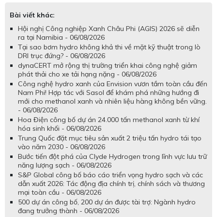
Bài viết khác:
Hội nghị Công nghiệp Xanh Châu Phi (AGIS) 2026 sẽ diễn
ra tại Namibia - 06/08/2026
Tại sao bơm hydro không khả thi về mặt kỹ thuật trong lò
DRI trục đứng? - 06/08/2026
dynaCERT mở rộng thị trường triển khai công nghệ giảm
phát thải cho xe tải hạng nặng - 06/08/2026
Công nghệ hydro xanh của Envision vươn tầm toàn cầu đến
Nam Phi! Hợp tác với Sasol để khám phá những hướng đi
mới cho methanol xanh và nhiên liệu hàng không bền vững.
- 06/08/2026
Hoa Điện công bố dự án 24.000 tấn methanol xanh từ khí
hóa sinh khối - 06/08/2026
Trung Quốc đặt mục tiêu sản xuất 2 triệu tấn hydro tái tạo
vào năm 2030 - 06/08/2026
Bước tiến đột phá của Clyde Hydrogen trong lĩnh vực lưu trữ
năng lượng sạch - 06/08/2026
S&P Global công bố báo cáo triển vọng hydro sạch và các
dẫn xuất 2026: Tác động địa chính trị, chính sách và thương
mại toàn cầu - 06/08/2026
500 dự án công bố, 200 dự án được tài trợ: Ngành hydro
đang trưởng thành - 06/08/2026