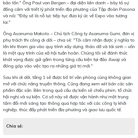
bảo tồn." Ông Paul van Bergen – đại diện liên danh – bày tỏ sự
đồng cảm với triết lý phát triển địa phương của Tập đoàn Pasona
và nói: "Đây sẽ là nỗ lực tiếp tục đưa ký ức về Expo vào tương
lai."
Ông Asanuma Makoto – Chủ tịch Công ty Asanuma Gumi, đơn vị
phụ trách thi công di dời – chia sẻ: "Tôi cảm nhận được ý nghĩa to
lớn khi tham gia vào quy trình xây dựng, tháo dỡ và tái sinh – vốn
là một quy trình của xã hội tuần hoàn. Chúng tôi sẽ đánh thức
khát vọng được gửi gắm trong từng cấu kiện tại đảo Awaji và
đóng góp vào việc tạo ra những giá trị mới."
Sau khi di dời, tầng 1 sẽ được bố trí văn phòng cùng không gian
mở với chức năng truyền thông. Cũng đang xem xét bán các sản
phẩm đặc sản. Bên trong quả cầu dự kiến sẽ chiếu phim, tổ chức
hội nghị và sự kiện. Cơ sở này sẽ được vận hành như một trung
tâm đổi mới sáng tạo thông qua hợp tác với các công ty khởi
nghiệp, thúc đẩy phát triển địa phương và giao lưu quốc tế.
Chia sẻ: