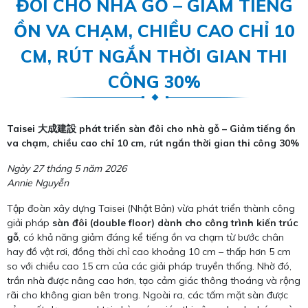
ĐÔI CHO NHÀ GỖ – GIẢM TIẾNG
ỒN VA CHẠM, CHIỀU CAO CHỈ 10
CM, RÚT NGẮN THỜI GIAN THI
CÔNG 30%
Taisei 大成建設 phát triển sàn đôi cho nhà gỗ – Giảm tiếng ồn
va chạm, chiều cao chỉ 10 cm, rút ngắn thời gian thi công 30%
Ngày 27 tháng 5 năm 2026
Annie Nguyễn
Tập đoàn xây dựng Taisei (Nhật Bản) vừa phát triển thành công
giải pháp
sàn đôi (double floor) dành cho công trình kiến trúc
gỗ
, có khả năng giảm đáng kể tiếng ồn va chạm từ bước chân
hay đồ vật rơi, đồng thời chỉ cao khoảng 10 cm – thấp hơn 5 cm
so với chiều cao 15 cm của các giải pháp truyền thống. Nhờ đó,
trần nhà được nâng cao hơn, tạo cảm giác thông thoáng và rộng
rãi cho không gian bên trong. Ngoài ra, các tấm mặt sàn được