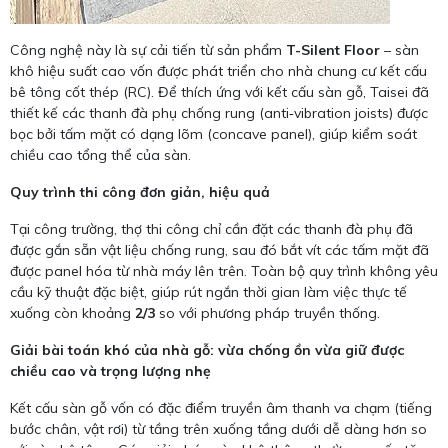
Công nghệ này là sự cải tiến từ sản phẩm
T-Silent Floor
– sàn
khô hiệu suất cao vốn được phát triển cho nhà chung cư kết cấu
bê tông cốt thép (RC). Để thích ứng với kết cấu sàn gỗ, Taisei đã
thiết kế các thanh đà phụ chống rung (anti‑vibration joists) được
bọc bởi tấm mặt có dạng lõm (concave panel), giúp kiểm soát
chiều cao tổng thể của sàn.
Quy trình thi công đơn giản, hiệu quả
Tại công trường, thợ thi công chỉ cần đặt các thanh đà phụ đã
được gắn sẵn vật liệu chống rung, sau đó bắt vít các tấm mặt đã
được panel hóa từ nhà máy lên trên. Toàn bộ quy trình không yêu
cầu kỹ thuật đặc biệt, giúp rút ngắn thời gian làm việc thực tế
xuống còn khoảng
2/3
so với phương pháp truyền thống.
Giải bài toán khó của nhà gỗ: vừa chống ồn vừa giữ được
chiều cao và trọng lượng nhẹ
Kết cấu sàn gỗ vốn có đặc điểm truyền âm thanh va chạm (tiếng
bước chân, vật rơi) từ tầng trên xuống tầng dưới dễ dàng hơn so