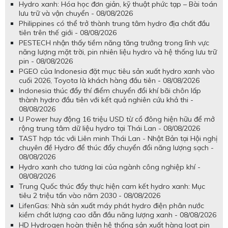
Hydro xanh: Hóa học đơn giản, kỹ thuật phức tạp – Bài toán
lưu trữ và vận chuyển - 08/08/2026
Philippines có thể trở thành trung tâm hydro địa chất đầu
tiên trên thế giới - 08/08/2026
PESTECH nhận thấy tiềm năng tăng trưởng trong lĩnh vực
năng lượng mặt trời, pin nhiên liệu hydro và hệ thống lưu trữ
pin - 08/08/2026
PGEO của Indonesia đặt mục tiêu sản xuất hydro xanh vào
cuối 2026, Toyota là khách hàng đầu tiên - 08/08/2026
Indonesia thúc đẩy thí điểm chuyển đổi khí bãi chôn lấp
thành hydro đầu tiên với kết quả nghiên cứu khả thi -
08/08/2026
U Power huy động 16 triệu USD từ cổ đông hiện hữu để mở
rộng trung tâm dữ liệu hydro tại Thái Lan - 08/08/2026
TAST hợp tác với Liên minh Thái Lan - Nhật Bản tại Hội nghị
chuyên đề Hydro để thúc đẩy chuyển đổi năng lượng sạch -
08/08/2026
Hydro xanh cho tương lai của ngành công nghiệp khí -
08/08/2026
Trung Quốc thúc đẩy thực hiện cam kết hydro xanh: Mục
tiêu 2 triệu tấn vào năm 2030 - 08/08/2026
LifenGas: Nhà sản xuất máy phát hydro điện phân nước
kiềm chất lượng cao dẫn đầu năng lượng xanh - 08/08/2026
HD Hydrogen hoàn thiện hệ thống sản xuất hàng loạt pin