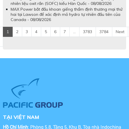
nhiên liệu oxit rắn (SOFC) kiểu Hàn Quốc - 08/08/2026
MAX Power bắt đầu khoan giếng thẩm định thương mại thứ
hai tại Lawson để xác định mỏ hydro tự nhiên đầu tiên của
Canada - 08/08/2026
1
2
3
4
5
6
7
...
3783
3784
Next
TẠI VIỆT NAM
Hồ Chí Minh
: Phòng 5.8, Tầng 5, Khu B, Tòa nhà Indochina