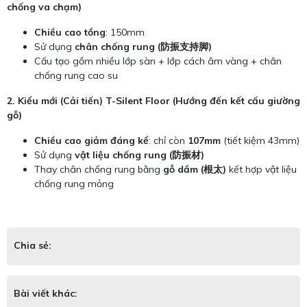
chống va chạm)
Chiều cao tổng
: 150mm
Sử dụng
chân chống rung (防振支持脚)
Cấu tạo gồm nhiều lớp sàn + lớp cách âm vàng + chân
chống rung cao su
2. Kiểu mới (Cải tiến)
T-Silent Floor (Hướng đến kết cấu giường
gỗ)
Chiều cao giảm đáng kể
: chỉ còn
107mm
(tiết kiệm 43mm)
Sử dụng
vật liệu chống rung (防振材)
Thay chân chống rung bằng
gỗ dầm (根太)
kết hợp vật liệu
chống rung mỏng
Chia sẻ:
Bài viết khác: