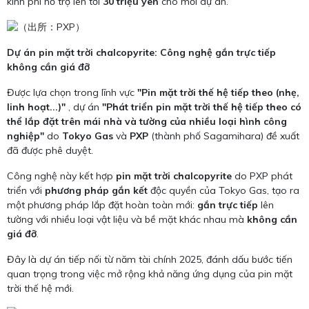
kinh phí hỗ trợ lên tới
30 triệu yên
cho mỗi dự án.
Dự án pin mặt trời chalcopyrite: Công nghệ gắn trực tiếp
không cần giá đỡ
Được lựa chọn trong lĩnh vực
"Pin mặt trời thế hệ tiếp theo (nhẹ,
linh hoạt...)"
, dự án
"Phát triển pin mặt trời thế hệ tiếp theo có
thể lắp đặt trên mái nhà và tường của nhiều loại hình công
nghiệp"
do
Tokyo Gas
và
PXP
(thành phố Sagamihara) đề xuất
đã được phê duyệt.
Công nghệ này kết hợp
pin mặt trời chalcopyrite
do PXP phát
triển với
phương pháp gắn kết
độc quyền của Tokyo Gas, tạo ra
một phương pháp lắp đặt hoàn toàn mới:
gắn trực tiếp
lên
tường với nhiều loại vật liệu và bề mặt khác nhau mà
không cần
giá đỡ
.
Đây là dự án tiếp nối từ năm tài chính 2025, đánh dấu bước tiến
quan trọng trong việc mở rộng khả năng ứng dụng của pin mặt
trời thế hệ mới.