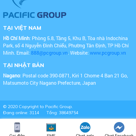
TẠI VIỆT NAM
Hồ Chí Minh
: Phòng 5.8, Tầng 5, Khu B, Tòa nhà Indochina
Park, số 4 Nguyễn Đình Chiểu, Phường Tân Định, TP Hồ Chí
Minh. Email:
888@pcgroup.vn
. Website:
www.pcgroup.vn
TẠI NHẬT BẢN
Nagano
: Postal code 390-0871, Kiri 1 Chome 4 Ban 21 Go,
Matsumoto City Nagano Prefecture, Japan
© 2020 Copyright to Pacific Group.
Đang online: 3114
Tổng: 38649754
Gọi điện
SMS
Chat zalo
Chat Facebook