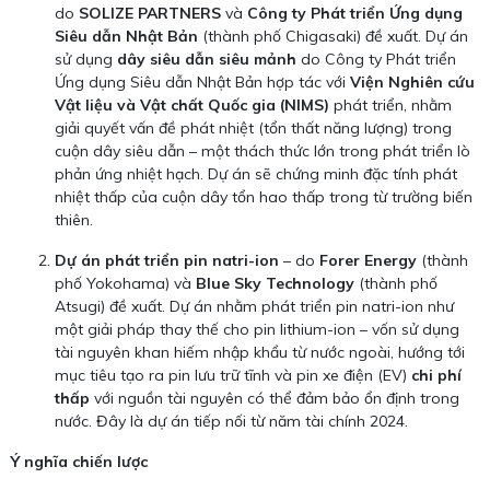
do
SOLIZE PARTNERS
và
Công ty Phát triển Ứng dụng
Siêu dẫn Nhật Bản
(thành phố Chigasaki) đề xuất. Dự án
sử dụng
dây siêu dẫn siêu mảnh
do Công ty Phát triển
Ứng dụng Siêu dẫn Nhật Bản hợp tác với
Viện Nghiên cứu
Vật liệu và Vật chất Quốc gia (NIMS)
phát triển, nhằm
giải quyết vấn đề phát nhiệt (tổn thất năng lượng) trong
cuộn dây siêu dẫn – một thách thức lớn trong phát triển lò
phản ứng nhiệt hạch. Dự án sẽ chứng minh đặc tính phát
nhiệt thấp của cuộn dây tổn hao thấp trong từ trường biến
thiên.
Dự án phát triển pin natri-ion
– do
Forer Energy
(thành
phố Yokohama) và
Blue Sky Technology
(thành phố
Atsugi) đề xuất. Dự án nhằm phát triển pin natri-ion như
một giải pháp thay thế cho pin lithium-ion – vốn sử dụng
tài nguyên khan hiếm nhập khẩu từ nước ngoài, hướng tới
mục tiêu tạo ra pin lưu trữ tĩnh và pin xe điện (EV)
chi phí
thấp
với nguồn tài nguyên có thể đảm bảo ổn định trong
nước. Đây là dự án tiếp nối từ năm tài chính 2024.
Ý nghĩa chiến lược