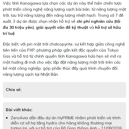
Việc tỉnh Kanagawa lựa chọn các dự án này thể hiện chiến lược
phát triển công nghệ năng lượng sạch bài bản, từ năng lượng mặt
trời, lưu trữ năng lượng đến năng lượng nhiệt hạch. Trong số 7 đề
xuất, 3 dự án được chọn nhận hỗ trợ về
chi phí nghiên cứu (tối
đa 30 triệu yên)
,
giải quyết vấn đề kỹ thuật
và
hỗ trợ sở hữu
trí tuệ
.
Đặc biệt, với pin mặt trời chalcopyrite, sự kết hợp giữa công nghệ
tiên tiến của PXP, phương pháp gắn kết độc quyền của Tokyo
Gas và hỗ trợ từ chính quyền tỉnh Kanagawa hứa hẹn sẽ mở ra
một hướng đi mới cho việc lắp đặt năng lượng mặt trời trên các
bề mặt công nghiệp, góp phần thúc đẩy quá trình chuyển đổi
năng lượng sạch tại Nhật Bản.
Chia sẻ:
Bài viết khác:
ZeroAvia dẫn đầu dự án HyPRIME nhằm phát triển và trình
diễn cơ sở hạ tầng hydro cho hàng không thương mại
tương lai, với sự hỗ trợ của Bộ Giao thông Anh - 11/08/2026