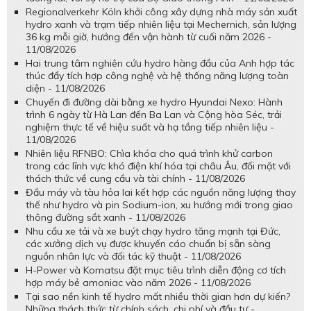
Regionalverkehr Köln khởi công xây dựng nhà máy sản xuất
hydro xanh và trạm tiếp nhiên liệu tại Mechernich, sản lượng
36 kg mỗi giờ, hướng đến vận hành từ cuối năm 2026 -
11/08/2026
Hai trung tâm nghiên cứu hydro hàng đầu của Anh hợp tác
thúc đẩy tích hợp công nghệ và hệ thống năng lượng toàn
diện - 11/08/2026
Chuyến đi đường dài bằng xe hydro Hyundai Nexo: Hành
trình 6 ngày từ Hà Lan đến Ba Lan và Cộng hòa Séc, trải
nghiệm thực tế về hiệu suất và hạ tầng tiếp nhiên liệu -
11/08/2026
Nhiên liệu RFNBO: Chìa khóa cho quá trình khử carbon
trong các lĩnh vực khó điện khí hóa tại châu Âu, đối mặt với
thách thức về cung cầu và tài chính - 11/08/2026
Đầu máy và tàu hỏa lai kết hợp các nguồn năng lượng thay
thế như hydro và pin Sodium-ion, xu hướng mới trong giao
thông đường sắt xanh - 11/08/2026
Nhu cầu xe tải và xe buýt chạy hydro tăng mạnh tại Đức,
các xưởng dịch vụ được khuyến cáo chuẩn bị sẵn sàng
nguồn nhân lực và đối tác kỹ thuật - 11/08/2026
H-Power và Komatsu đặt mục tiêu trình diễn động cơ tích
hợp máy bẻ amoniac vào năm 2026 - 11/08/2026
Tại sao nền kinh tế hydro mất nhiều thời gian hơn dự kiến?
Những thách thức từ chính sách, chi phí và đầu tư -