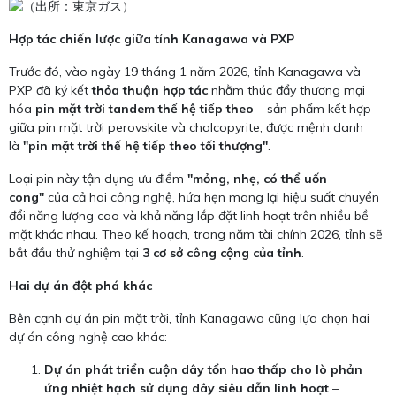
Hợp tác chiến lược giữa tỉnh Kanagawa và PXP
Trước đó, vào ngày 19 tháng 1 năm 2026, tỉnh Kanagawa và
PXP đã ký kết
thỏa thuận hợp tác
nhằm thúc đẩy thương mại
hóa
pin mặt trời tandem thế hệ tiếp theo
– sản phẩm kết hợp
giữa pin mặt trời perovskite và chalcopyrite, được mệnh danh
là
"pin mặt trời thế hệ tiếp theo tối thượng"
.
Loại pin này tận dụng ưu điểm
"mỏng, nhẹ, có thể uốn
cong"
của cả hai công nghệ, hứa hẹn mang lại hiệu suất chuyển
đổi năng lượng cao và khả năng lắp đặt linh hoạt trên nhiều bề
mặt khác nhau. Theo kế hoạch, trong năm tài chính 2026, tỉnh sẽ
bắt đầu thử nghiệm tại
3 cơ sở công cộng của tỉnh
.
Hai dự án đột phá khác
Bên cạnh dự án pin mặt trời, tỉnh Kanagawa cũng lựa chọn hai
dự án công nghệ cao khác:
Dự án phát triển cuộn dây tổn hao thấp cho lò phản
ứng nhiệt hạch sử dụng dây siêu dẫn linh hoạt
–