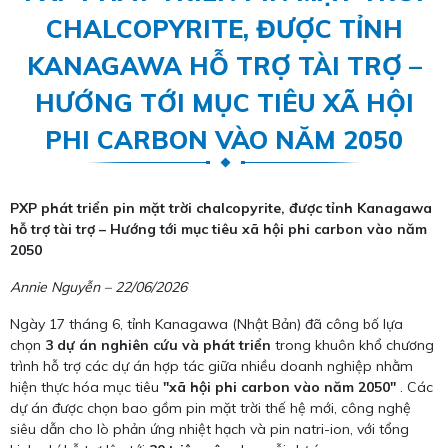
CHALCOPYRITE, ĐƯỢC TỈNH
KANAGAWA HỖ TRỢ TÀI TRỢ –
HƯỚNG TỚI MỤC TIÊU XÃ HỘI
PHI CARBON VÀO NĂM 2050
PXP phát triển pin mặt trời chalcopyrite, được tỉnh Kanagawa
hỗ trợ tài trợ – Hướng tới mục tiêu xã hội phi carbon vào năm
2050
Annie Nguyễn – 22/06/2026
Ngày 17 tháng 6, tỉnh Kanagawa (Nhật Bản) đã công bố lựa
chọn
3 dự án nghiên cứu và phát triển
trong khuôn khổ chương
trình hỗ trợ các dự án hợp tác giữa nhiều doanh nghiệp nhằm
hiện thực hóa mục tiêu
"xã hội phi carbon vào năm 2050"
. Các
dự án được chọn bao gồm pin mặt trời thế hệ mới, công nghệ
siêu dẫn cho lò phản ứng nhiệt hạch và pin natri-ion, với tổng