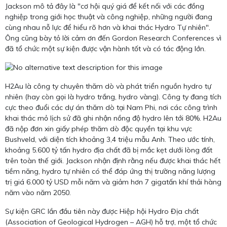
Jackson mô tả đây là "cơ hội quý giá để kết nối với các đồng
nghiệp trong giới học thuật và công nghiệp, những người đang
cùng nhau nỗ lực để hiểu rõ hơn và khai thác Hydro Tự nhiên".
Ông cũng bày tỏ lời cảm ơn đến Gordon Research Conferences vì
đã tổ chức một sự kiện được vận hành tốt và có tác động lớn.
H2Au là công ty chuyên thăm dò và phát triển nguồn hydro tự
nhiên (hay còn gọi là hydro trắng, hydro vàng). Công ty đang tích
cực theo đuổi các dự án thăm dò tại Nam Phi, nơi các công trình
khai thác mỏ lịch sử đã ghi nhận nồng độ hydro lên tới 80%. H2Au
đã nộp đơn xin giấy phép thăm dò độc quyền tại khu vực
Bushveld, với diện tích khoảng 3,4 triệu mẫu Anh. Theo ước tính,
khoảng 5.600 tỷ tấn hydro địa chất đã bị mắc kẹt dưới lòng đất
trên toàn thế giới. Jackson nhận định rằng nếu được khai thác hết
tiềm năng, hydro tự nhiên có thể đáp ứng thị trường năng lượng
trị giá 6.000 tỷ USD mỗi năm và giảm hơn 7 gigatấn khí thải hàng
năm vào năm 2050.
Sự kiện GRC lần đầu tiên này được Hiệp hội Hydro Địa chất
(Association of Geological Hydrogen – AGH) hỗ trợ, một tổ chức