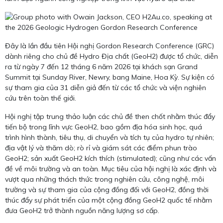
Đây là lần đầu tiên Hội nghị Gordon Research Conference (GRC)
dành riêng cho chủ đề Hydro Địa chất (GeoH2) được tổ chức, diễn
ra từ ngày 7 đến 12 tháng 6 năm 2026 tại khách sạn Grand
Summit tại Sunday River, Newry, bang Maine, Hoa Kỳ. Sự kiện có
sự tham gia của 31 diễn giả đến từ các tổ chức và viện nghiên
cứu trên toàn thế giới.
Hội nghị tập trung thảo luận các chủ đề then chốt nhằm thúc đẩy
tiến bộ trong lĩnh vực GeoH2, bao gồm địa hóa sinh học, quá
trình hình thành, tiêu thụ, di chuyển và tích tụ của hydro tự nhiên;
địa vật lý và thăm dò; rò rỉ và giám sát các điểm phun trào
GeoH2; sản xuất GeoH2 kích thích (stimulated); cũng như các vấn
đề về môi trường và an toàn. Mục tiêu của hội nghị là xác định và
vượt qua những thách thức trong nghiên cứu, công nghệ, môi
trường và sự tham gia của cộng đồng đối với GeoH2, đồng thời
thúc đẩy sự phát triển của một cộng đồng GeoH2 quốc tế nhằm
đưa GeoH2 trở thành nguồn năng lượng sơ cấp.