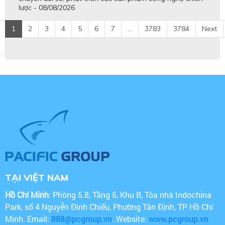
lược - 08/08/2026
1
2
3
4
5
6
7
...
3783
3784
Next
TẠI VIỆT NAM
Hồ Chí Minh
: Phòng 5.8, Tầng 5, Khu B, Tòa nhà Indochina
Park, số 4 Nguyễn Đình Chiểu, Phường Tân Định, TP Hồ Chí
Minh. Email:
888@pcgroup.vn
. Website:
www.pcgroup.vn