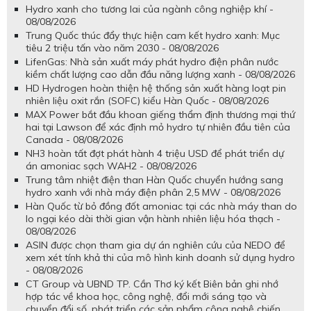
Hydro xanh cho tương lai của ngành công nghiệp khí -
08/08/2026
Trung Quốc thúc đẩy thực hiện cam kết hydro xanh: Mục
tiêu 2 triệu tấn vào năm 2030 - 08/08/2026
LifenGas: Nhà sản xuất máy phát hydro điện phân nước
kiềm chất lượng cao dẫn đầu năng lượng xanh - 08/08/2026
HD Hydrogen hoàn thiện hệ thống sản xuất hàng loạt pin
nhiên liệu oxit rắn (SOFC) kiểu Hàn Quốc - 08/08/2026
MAX Power bắt đầu khoan giếng thẩm định thương mại thứ
hai tại Lawson để xác định mỏ hydro tự nhiên đầu tiên của
Canada - 08/08/2026
NH3 hoàn tất đợt phát hành 4 triệu USD để phát triển dự
án amoniac sạch WAH2 - 08/08/2026
Trung tâm nhiệt điện than Hàn Quốc chuyển hướng sang
hydro xanh với nhà máy điện phân 2,5 MW - 08/08/2026
Hàn Quốc từ bỏ đồng đốt amoniac tại các nhà máy than do
lo ngại kéo dài thời gian vận hành nhiên liệu hóa thạch -
08/08/2026
ASIN được chọn tham gia dự án nghiên cứu của NEDO để
xem xét tính khả thi của mô hình kinh doanh sử dụng hydro
- 08/08/2026
CT Group và UBND TP. Cần Thơ ký kết Biên bản ghi nhớ
hợp tác về khoa học, công nghệ, đổi mới sáng tạo và
chuyển đổi số, phát triển các sản phẩm công nghệ chiến