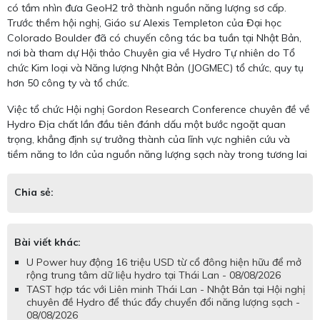
có tầm nhìn đưa GeoH2 trở thành nguồn năng lượng sơ cấp.
Trước thềm hội nghị, Giáo sư Alexis Templeton của Đại học
Colorado Boulder đã có chuyến công tác ba tuần tại Nhật Bản,
nơi bà tham dự Hội thảo Chuyên gia về Hydro Tự nhiên do Tổ
chức Kim loại và Năng lượng Nhật Bản (JOGMEC) tổ chức, quy tụ
hơn 50 công ty và tổ chức.
Việc tổ chức Hội nghị Gordon Research Conference chuyên đề về
Hydro Địa chất lần đầu tiên đánh dấu một bước ngoặt quan
trọng, khẳng định sự trưởng thành của lĩnh vực nghiên cứu và
tiềm năng to lớn của nguồn năng lượng sạch này trong tương lai
Chia sẻ:
Bài viết khác:
U Power huy động 16 triệu USD từ cổ đông hiện hữu để mở
rộng trung tâm dữ liệu hydro tại Thái Lan - 08/08/2026
TAST hợp tác với Liên minh Thái Lan - Nhật Bản tại Hội nghị
chuyên đề Hydro để thúc đẩy chuyển đổi năng lượng sạch -
08/08/2026