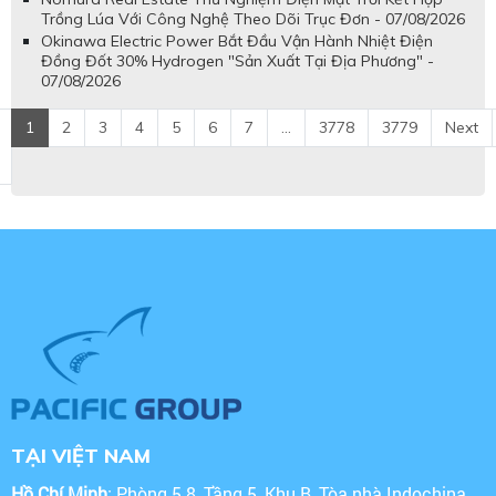
Trồng Lúa Với Công Nghệ Theo Dõi Trục Đơn - 07/08/2026
Okinawa Electric Power Bắt Đầu Vận Hành Nhiệt Điện
Đồng Đốt 30% Hydrogen "Sản Xuất Tại Địa Phương" -
07/08/2026
1
2
3
4
5
6
7
...
3778
3779
Next
TẠI VIỆT NAM
Hồ Chí Minh
: Phòng 5.8, Tầng 5, Khu B, Tòa nhà Indochina