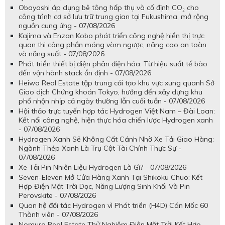
Obayashi áp dụng bê tông hấp thụ và cố định CO₂ cho
công trình cơ sở lưu trữ trung gian tại Fukushima, mở rộng
nguồn cung ứng - 07/08/2026
Kajima và Enzan Kobo phát triển công nghệ hiển thị trực
quan thi công phần móng vòm ngược, nâng cao an toàn
và năng suất - 07/08/2026
Phát triển thiết bị điện phân điện hóa: Từ hiệu suất tế bào
đến vận hành stack ổn định - 07/08/2026
Heiwa Real Estate tập trung cải tạo khu vực xung quanh Sở
Giao dịch Chứng khoán Tokyo, hướng đến xây dựng khu
phố nhộn nhịp cả ngày thường lẫn cuối tuần - 07/08/2026
Hội thảo trực tuyến hợp tác Hydrogen Việt Nam – Đài Loan:
Kết nối công nghệ, hiện thực hóa chiến lược Hydrogen xanh
- 07/08/2026
Hydrogen Xanh Sẽ Không Cất Cánh Nhờ Xe Tải Giao Hàng:
Ngành Thép Xanh Là Trụ Cột Tài Chính Thực Sự -
07/08/2026
Xe Tải Pin Nhiên Liệu Hydrogen Là Gì? - 07/08/2026
Seven-Eleven Mở Cửa Hàng Xanh Tại Shikoku Chuo: Kết
Hợp Điện Mặt Trời Dọc, Năng Lượng Sinh Khối Và Pin
Perovskite - 07/08/2026
Quan hệ đối tác Hydrogen vì Phát triển (H4D) Cán Mốc 60
Thành viên - 07/08/2026
Nomura Real Estate Thử Nghiệm Điện Mặt Trời Kết Hợp