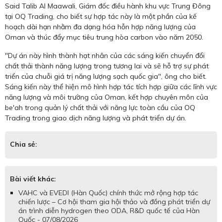
Said Talib Al Maawali, Giám đốc điều hành khu vực Trung Đông
tại OQ Trading, cho biết sự hợp tác này là một phần của kế
hoạch dài hạn nhằm đa dạng hóa hỗn hợp năng lượng của
Oman và thúc đẩy mục tiêu trung hòa carbon vào năm 2050.
"Dự án này hình thành hạt nhân của các sáng kiến ​​chuyển đổi
chất thải thành năng lượng trong tương lai và sẽ hỗ trợ sự phát
triển của chuỗi giá trị năng lượng sạch quốc gia", ông cho biết.
Sáng kiến ​​này thể hiện mô hình hợp tác tích hợp giữa các lĩnh vực
năng lượng và môi trường của Oman, kết hợp chuyên môn của
be'ah trong quản lý chất thải với năng lực toàn cầu của OQ
Trading trong giao dịch năng lượng và phát triển dự án.
Chia sẻ:
Bài viết khác:
VAHC và EVEDI (Hàn Quốc) chính thức mở rộng hợp tác
chiến lược – Cơ hội tham gia hội thảo và đồng phát triển dự
án trình diễn hydrogen theo ODA, R&D quốc tế của Hàn
Quốc - 07/08/2026