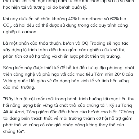
mét khối khí sinh học hàng năm từ các bãi chôn lấp và cơ sở sinh
học hiện tại và tương lai do be'ah quản lý.
Khí này dự kiến ​​sẽ chứa khoảng 40% biomethane và 60% bio-
CO₂, cả hai đều có thể được sử dụng trong các quy trình công
nghiệp ít carbon.
Là một phần của thỏa thuận, be'ah và OQ Trading sẽ hợp tác
xây dựng lộ trình toàn diện bao gồm các nghiên cứu khả thi,
phân tích cơ sở hạ tầng và chiến lược phát triển thị trường.
Sáng kiến ​​này được thiết kế để hỗ trợ đầu tư tại địa phương, phát
triển công nghệ và phù hợp với các mục tiêu Tầm nhìn 2040 của
Vương quốc Hồi giáo về đa dạng hóa kinh tế và tính bền vững
của môi trường.
"Đây là một cột mốc mới trong hành trình hướng tới mục tiêu thu
hồi năng lượng bền vững từ chất thải của chúng tôi", Kỹ sư Tariq
Ali Al Amri, Tổng giám đốc điều hành của be'ah cho biết. "Chúng
tôi đang biến thách thức về môi trường thành cơ hội hỗ trợ giảm
phát thải và củng cố các giải pháp năng lượng thay thế của
chúng tôi".