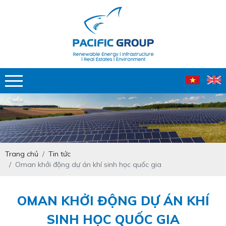
Trang chủ
Tin tức
Oman khởi động dự án khí sinh học quốc gia
OMAN KHỞI ĐỘNG DỰ ÁN KHÍ
SINH HỌC QUỐC GIA