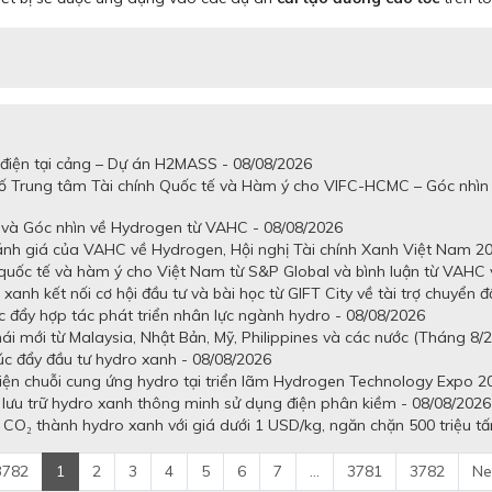
t điện tại cảng – Dự án H2MASS - 08/08/2026
số Trung tâm Tài chính Quốc tế và Hàm ý cho VIFC-HCMC – Góc nhìn
 và Góc nhìn về Hydrogen từ VAHC - 08/08/2026
ánh giá của VAHC về Hydrogen, Hội nghị Tài chính Xanh Việt Nam 20
quốc tế và hàm ý cho Việt Nam từ S&P Global và bình luận từ VAHC v
anh kết nối cơ hội đầu tư và bài học từ GIFT City về tài trợ chuyển đ
c đẩy hợp tác phát triển nhân lực ngành hydro - 08/08/2026
ái mới từ Malaysia, Nhật Bản, Mỹ, Philippines và các nước (Tháng 8/
úc đẩy đầu tư hydro xanh - 08/08/2026
 diện chuỗi cung ứng hydro tại triển lãm Hydrogen Technology Expo 2
à lưu trữ hydro xanh thông minh sử dụng điện phân kiềm - 08/08/2026
à CO₂ thành hydro xanh với giá dưới 1 USD/kg, ngăn chặn 500 triệu tấ
3782
1
2
3
4
5
6
7
...
3781
3782
Ne