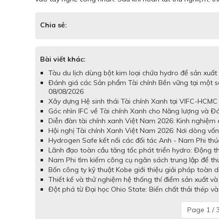
Chia sẻ:
Bài viết khác:
Tàu du lịch dùng bột kim loại chứa hydro để sản xuấ
Đánh giá các Sản phẩm Tài chính Bền vững tại một 
08/08/2026
Xây dựng Hệ sinh thái Tài chính Xanh tại VIFC-HCMC
Góc nhìn IFC về Tài chính Xanh cho Năng lượng và Đ
Diễn đàn tài chính xanh Việt Nam 2026: Kinh nghiệm 
Hội nghị Tài chính Xanh Việt Nam 2026: Nơi dòng vốn x
Hydrogen Safe kết nối các đối tác Anh - Nam Phi thú
Lãnh đạo toàn cầu tăng tốc phát triển hydro: Động th
Nam Phi tìm kiếm công cụ ngân sách trung lập để th
Bốn công ty kỹ thuật Kobe giới thiệu giải pháp toàn
Thiết kế và thử nghiệm hệ thống thí điểm sản xuất v
Đột phá từ Đại học Ohio State: Biến chất thải thép v
Page 1 / 