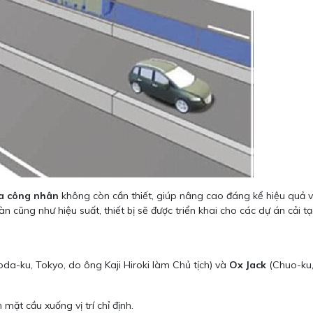
ủa công nhân
không còn cần thiết, giúp nâng cao đáng kể hiệu quả v
 cũng như hiệu suất, thiết bị sẽ được triển khai cho các dự án cải t
da-ku, Tokyo, do ông Kaji Hiroki làm Chủ tịch) và
Ox Jack
(Chuo-ku,
 mặt cầu xuống vị trí chỉ định.