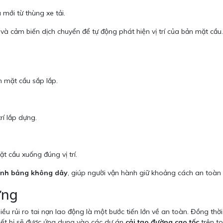
mới từ thùng xe tải.
và cảm biến dịch chuyển để tự động phát hiện vị trí của bản mặt cầu.
n mặt cầu sắp lắp.
rí lắp dựng.
t cầu xuống đúng vị trí.
ính bảng không dây
, giúp người vận hành giữ khoảng cách an toàn 
ựng
ều rủi ro tai nạn lao động là một bước tiến lớn về an toàn. Đồng thờ
iết bị sẽ được ứng dụng vào các dự án
cải tạo đường cao tốc
trên t