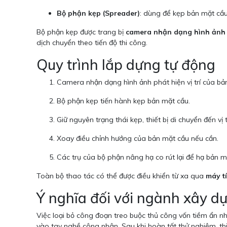
Bộ phận kẹp (Spreader)
: dùng để kẹp bản mặt cầu 
Bộ phận kẹp được trang bị
camera nhận dạng hình ảnh
dịch chuyển theo tiến độ thi công.
Quy trình lắp dựng tự động
Camera nhận dạng hình ảnh phát hiện vị trí của bả
Bộ phận kẹp tiến hành kẹp bản mặt cầu.
Giữ nguyên trạng thái kẹp, thiết bị di chuyển đến vị t
Xoay điều chỉnh hướng của bản mặt cầu nếu cần.
Các trụ của bộ phận nâng hạ co rút lại để hạ bản mặ
Toàn bộ thao tác có thể được điều khiển từ xa qua
máy t
Ý nghĩa đối với ngành xây d
Việc loại bỏ công đoạn treo buộc thủ công vốn tiềm ẩn nhi
vào tay nghề công nhân. Sau khi hoàn tất thử nghiệm, th