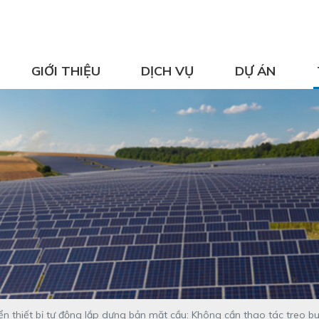
GIỚI THIỆU
DỊCH VỤ
DỰ ÁN
ển thiết bị tự động lắp dựng bản mặt cầu: Không cần thao tác treo 