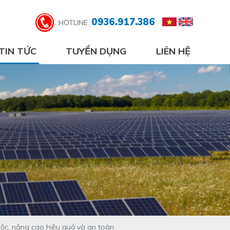
0936.917.386
HOTLINE:
TIN TỨC
TUYỂN DỤNG
LIÊN HỆ
buộc, nâng cao hiệu quả và an toàn