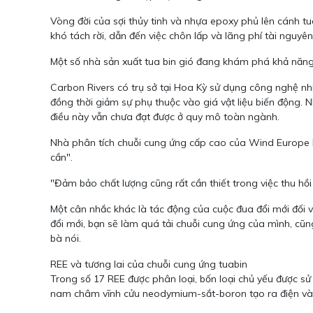
Vòng đời của sợi thủy tinh và nhựa epoxy phủ lên cánh t
khó tách rời, dẫn đến việc chôn lấp và lãng phí tài nguyên
Một số nhà sản xuất tua bin gió đang khám phá khả năng 
Carbon Rivers có trụ sở tại Hoa Kỳ sử dụng công nghệ nhi
đồng thời giảm sự phụ thuộc vào giá vật liệu biến động. 
điều này vẫn chưa đạt được ở quy mô toàn ngành.
Nhà phân tích chuỗi cung ứng cấp cao của Wind Europe L
cần".
"Đảm bảo chất lượng cũng rất cần thiết trong việc thu hồi 
Một cân nhắc khác là tác động của cuộc đua đổi mới đối vớ
đổi mới, bạn sẽ làm quá tải chuỗi cung ứng của mình, cũng
bà nói.
REE và tương lai của chuỗi cung ứng tuabin
Trong số 17 REE được phân loại, bốn loại chủ yếu được s
nam châm vĩnh cửu neodymium-sắt-boron tạo ra điện và d