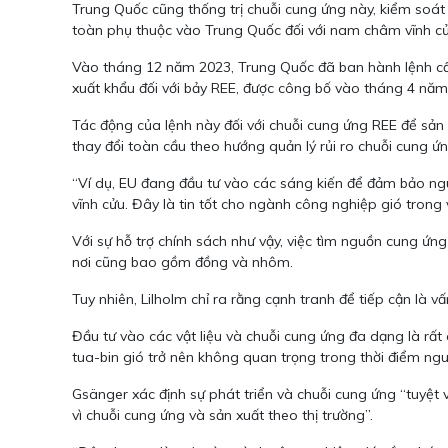
Trung Quốc cũng thống trị chuỗi cung ứng này, kiểm soá
toàn phụ thuộc vào Trung Quốc đối với nam châm vĩnh cử
Vào tháng 12 năm 2023, Trung Quốc đã ban hành lệnh cấm
xuất khẩu đối với bảy REE, được công bố vào tháng 4 năm
Tác động của lệnh này đối với chuỗi cung ứng REE để sản
thay đổi toàn cầu theo hướng quản lý rủi ro chuỗi cung 
“Ví dụ, EU đang đầu tư vào các sáng kiến ​​để đảm bảo n
vĩnh cửu. Đây là tin tốt cho ngành công nghiệp gió trong
Với sự hỗ trợ chính sách như vậy, việc tìm nguồn cung ứng
nơi cũng bao gồm đồng và nhôm.
Tuy nhiên, Lilholm chỉ ra rằng cạnh tranh để tiếp cận là v
Đầu tư vào các vật liệu và chuỗi cung ứng đa dạng là rất 
tua-bin gió trở nên không quan trọng trong thời điểm ng
Gsänger xác định sự phát triển và chuỗi cung ứng “tuyệt 
vì chuỗi cung ứng và sản xuất theo thị trường”.