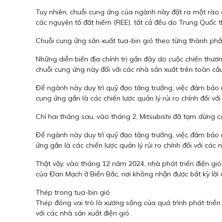
Tuy nhiên, chuỗi cung ứng của ngành này đặt ra một rào cả
các nguyên tố đất hiếm (REE), tất cả đều do Trung Quốc th
Chuỗi cung ứng sản xuất tua-bin gió theo từng thành phầ
Những diễn biến địa chính trị gần đây do cuộc chiến th
chuỗi cung ứng này đối với các nhà sản xuất trên toàn cầu
Để ngành này duy trì quỹ đạo tăng trưởng, việc đảm bảo 
cung ứng gần là các chiến lược quản lý rủi ro chính đối v
Chỉ hai tháng sau, vào tháng 2, Mitsubishi đã tạm dừng c
Để ngành này duy trì quỹ đạo tăng trưởng, việc đảm bảo 
ứng gần là các chiến lược quản lý rủi ro chính đối với các
Thật vậy, vào tháng 12 năm 2024, nhà phát triển điện gió 
của Đan Mạch ở Biển Bắc, nơi không nhận được bất kỳ lời
Thép trong tua-bin gió
Thép đóng vai trò là xương sống của quá trình phát triển
với các nhà sản xuất điện gió.