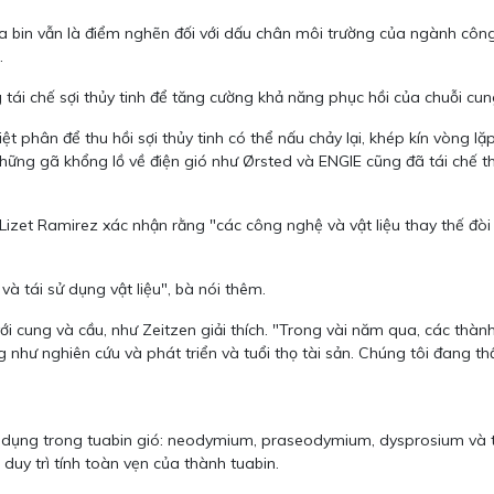
ua bin vẫn là điểm nghẽn đối với dấu chân môi trường của ngành công
.
tái chế sợi thủy tinh để tăng cường khả năng phục hồi của chuỗi cun
ệt phân để thu hồi sợi thủy tinh có thể nấu chảy lại, khép kín vòng 
Những gã khổng lồ về điện gió như Ørsted và ENGIE cũng đã tái chế 
izet Ramirez xác nhận rằng "các công nghệ và vật liệu thay thế đòi
và tái sử dụng vật liệu", bà nói thêm.
i cung và cầu, như Zeitzen giải thích. "Trong vài năm qua, các thành
 như nghiên cứu và phát triển và tuổi thọ tài sản. Chúng tôi đang thấ
ử dụng trong tuabin gió: neodymium, praseodymium, dysprosium và te
uy trì tính toàn vẹn của thành tuabin.