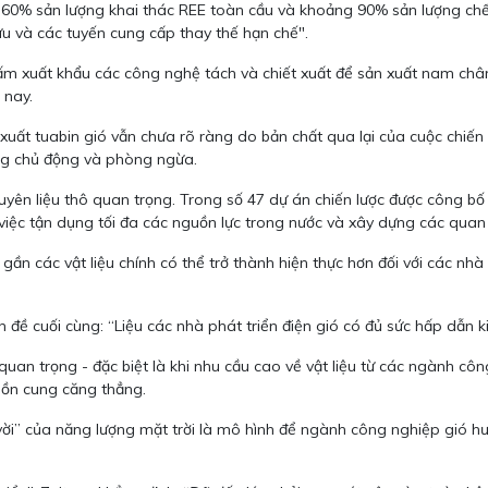
t 60% sản lượng khai thác REE toàn cầu và khoảng 90% sản lượng ch
u và các tuyến cung cấp thay thế hạn chế".
 xuất khẩu các công nghệ tách và chiết xuất để sản xuất nam châm 
 nay.
 xuất tuabin gió vẫn chưa rõ ràng do bản chất qua lại của cuộc ch
ứng chủ động và phòng ngừa.
guyên liệu thô quan trọng. Trong số 47 dự án chiến lược được công
 việc tận dụng tối đa các nguồn lực trong nước và xây dựng các quan 
 gần các vật liệu chính có thể trở thành hiện thực hơn đối với các n
ấn đề cuối cùng: “Liệu các nhà phát triển điện gió có đủ sức hấp dẫn 
quan trọng - đặc biệt là khi nhu cầu cao về vật liệu từ các ngành cô
uồn cung căng thẳng.
vời” của năng lượng mặt trời là mô hình để ngành công nghiệp gió hướ