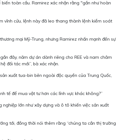
ế biến toàn cầu. Ramirez xác nhận rằng "gần như hoàn
vĩnh cửu, lệnh này đã leo thang thành lệnh kiểm soát
iến thương mại Mỹ-Trung, nhưng Ramirez nhấn mạnh đến sự
 bố gần đây, năm dự án dành riêng cho REE và nam châm
hệ đối tác mới”, bà xác nhận.
hà sản xuất tua-bin bên ngoài độc quyền của Trung Quốc,
kinh tế để mua vật tư hơn các lĩnh vực khác không?”
ng nghiệp lớn như xây dựng và ô tô khiến việc sản xuất
ng tới, đồng thời nói thêm rằng “chúng ta cần thị trường