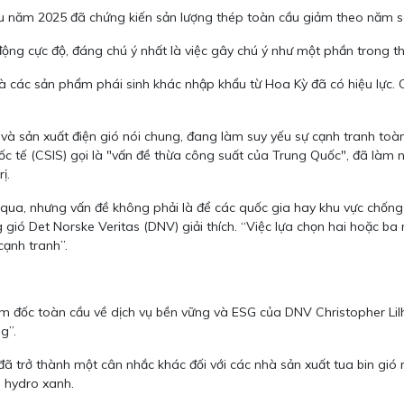
ầu năm 2025 đã chứng kiến ​​sản lượng thép toàn cầu giảm theo năm 
 động cực độ, đáng chú ý nhất là việc gây chú ý như một phần trong
à các sản phẩm phái sinh khác nhập khẩu từ Hoa Kỳ đã có hiệu lực.
u và sản xuất điện gió nói chung, đang làm suy yếu sự cạnh tranh to
c tế (CSIS) gọi là "vấn đề thừa công suất của Trung Quốc", đã làm 
ị.
ua, nhưng vấn đề không phải là để các quốc gia hay khu vực chống l
ió Det Norske Veritas (DNV) giải thích. “Việc lựa chọn hai hoặc ba
ạnh tranh”.
m đốc toàn cầu về dịch vụ bền vững và ESG của DNV Christopher Lil
g”.
 đã trở thành một cân nhắc khác đối với các nhà sản xuất tua bin gi
à hydro xanh.