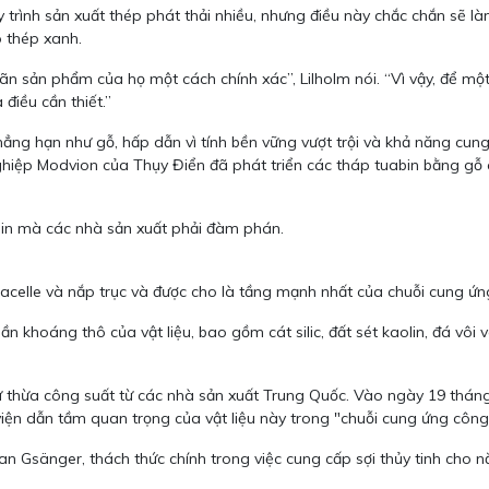
y trình sản xuất thép phát thải nhiều, nhưng điều này chắc chắn sẽ l
o thép xanh.
n sản phẩm của họ một cách chính xác”, Lilholm nói. “Vì vậy, để một
điều cần thiết.”
hẳng hạn như gỗ, hấp dẫn vì tính bền vững vượt trội và khả năng cung 
nghiệp Modvion của Thụy Điển đã phát triển các tháp tuabin bằng gỗ 
abin mà các nhà sản xuất phải đàm phán.
 nacelle và nắp trục và được cho là tầng mạnh nhất của chuỗi cung ứn
n khoáng thô của vật liệu, bao gồm cát silic, đất sét kaolin, đá vôi
 dư thừa công suất từ ​​các nhà sản xuất Trung Quốc. Vào ngày 19 thá
 viện dẫn tầm quan trọng của vật liệu này trong "chuỗi cung ứng côn
n Gsänger, thách thức chính trong việc cung cấp sợi thủy tinh cho năn