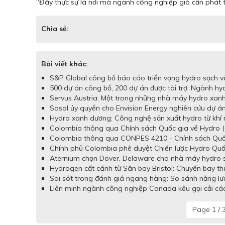
“Đây thực sự là nơi mà ngành công nghiệp gió cần phát tr
Chia sẻ:
Bài viết khác:
S&P Global công bố báo cáo triển vọng hydro sạch và
500 dự án công bố, 200 dự án được tài trợ: Ngành hy
Servus Austria: Một trong những nhà máy hydro xanh 
Sasol ủy quyền cho Envision Energy nghiên cứu dự á
Hydro xanh dương: Công nghệ sản xuất hydro từ khí 
Colombia thông qua Chính sách Quốc gia về Hydro (
Colombia thông qua CONPES 4210 - Chính sách Quốc 
Chính phủ Colombia phê duyệt Chiến lược Hydro Quố
Aternium chọn Dover, Delaware cho nhà máy hydro sạc
Hydrogen cất cánh từ Sân bay Bristol: Chuyến bay t
Sai sót trong đánh giá ngang hàng: So sánh năng lư
Liên minh ngành công nghiệp Canada kêu gọi cải cách
Page 1 / 