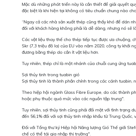
Mặc dù những phát triển này là cần thiết để giải quyết qu
đặc biệt là khi hiện tại không có tiêu chuẩn chung nào ch
“Ngay cả các nhà sản xuất thép cũng thấy khó để dán nhã
đối với khách hàng không phải là dễ dàng, nhưng nó sẽ là 
Các vật liệu thay thế cho thép tiếp tục được ưa chuộng, c
Skr (7,3 triệu đô la) của EU vào năm 2020, công ty khởi 
đương bằng thép do cần ít vật liệu hơn.
Tuy nhiên, thép chỉ là một nhánh của chuỗi cung ứng tu
Sợi thủy tinh trong tuabin gió
Sợi thủy tinh là thành phần chính trong các cánh tuabin,
Theo hiệp hội ngành Glass Fibre Europe, do các thành phầ
hoặc phụ thuộc quá mức vào các nguồn tập trung".
Tuy nhiên, sợi thủy tinh cũng phải đối mặt với tình trạng
đến 56,1% đối với sợi thủy tinh nhập khẩu từ Trung Quốc,
Đối với Tổng thư ký Hiệp hội Năng lượng Gió Thế giới Stefa
chế có thể tái gia nhập thị trường".