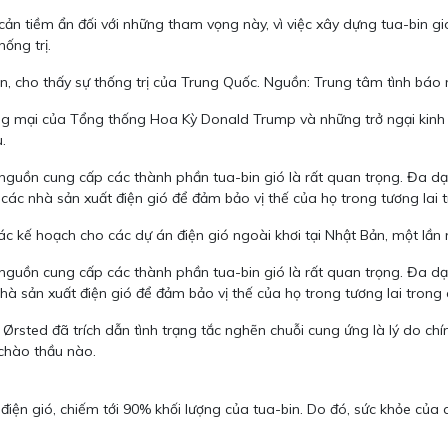
n tiềm ẩn đối với những tham vọng này, vì việc xây dựng tua-bin gió đ
ống trị.
n, cho thấy sự thống trị của Trung Quốc. Nguồn: Trung tâm tình báo
ương mại của Tổng thống Hoa Kỳ Donald Trump và những trở ngại kinh
.
nguồn cung cấp các thành phần tua-bin gió là rất quan trọng. Đa dạ
ới các nhà sản xuất điện gió để đảm bảo vị thế của họ trong tương lai 
ác kế hoạch cho các dự án điện gió ngoài khơi tại Nhật Bản, một lần 
nguồn cung cấp các thành phần tua-bin gió là rất quan trọng. Đa d
 nhà sản xuất điện gió để đảm bảo vị thế của họ trong tương lai trong
Ørsted đã trích dẫn tình trạng tắc nghẽn chuỗi cung ứng là lý do chín
 chào thầu nào.
 điện gió, chiếm tới 90% khối lượng của tua-bin. Do đó, sức khỏe của