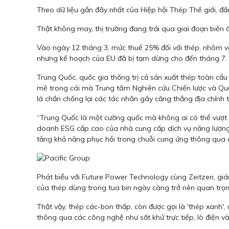
Theo dữ liệu gần đây nhất của Hiệp hội Thép Thế giới, đ
Thật không may, thị trường đang trải qua giai đoạn biến
Vào ngày 12 tháng 3, mức thuế 25% đối với thép, nhôm v
nhưng kế hoạch của EU đã bị tạm dừng cho đến tháng 7.
Trung Quốc, quốc gia thống trị cả sản xuất thép toàn cầ
mẽ trong cái mà Trung tâm Nghiên cứu Chiến lược và Quố
lá chắn chống lại các tác nhân gây căng thẳng địa chính tr
“Trung Quốc là một cường quốc mà không ai có thể vượt q
doanh ESG cấp cao của nhà cung cấp dịch vụ năng lượng g
tăng khả năng phục hồi trong chuỗi cung ứng thông qua c
Phát biểu với Future Power Technology cùng Zeitzen, giá
của thép dùng trong tua bin ngày càng trở nên quan trọn
Thật vậy, thép các-bon thấp, còn được gọi là 'thép xanh',
thông qua các công nghệ như sắt khử trực tiếp, lò điện v