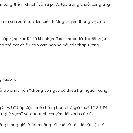
àm tăng thêm chi phí và sự phức tạp trong chuỗi cung ứng,
 nhà sản xuất tua-bin điều hướng truyền thông việc đó
cấp rộng rãi. Kể từ khi nhận được khoản tài trợ 69 triệu
có thể đạt chiều cao cao hơn so với các tháp tương
g tuabin.
 và dolomit, nên "không có nguy cơ thiếu hụt nguồn cung
ng 3, EU đã áp đặt thuế chống bán phá giá thuế từ 26,3%
g nghệ sạch" và quá trình chuyển đổi xanh của EU.
g lượng gió là "khả năng tái chế và tốc độ vật liệu tái