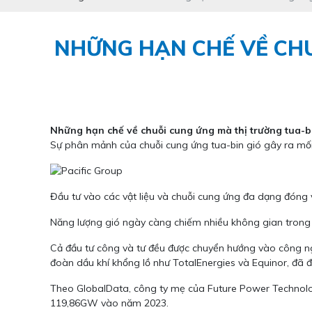
NHỮNG HẠN CHẾ VỀ CHU
Những hạn chế về chuỗi cung ứng mà thị trường tua-bi
Sự phân mảnh của chuỗi cung ứng tua-bin gió gây ra mối đ
Đầu tư vào các vật liệu và chuỗi cung ứng đa dạng đóng v
Năng lượng gió ngày càng chiếm nhiều không gian trong 
Cả đầu tư công và tư đều được chuyển hướng vào công ng
đoàn dầu khí khổng lồ như TotalEnergies và Equinor, đã
Theo GlobalData, công ty mẹ của Future Power Technology,
119,86GW vào năm 2023.