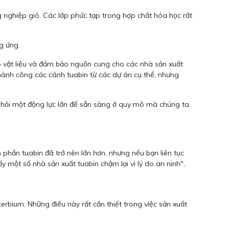
 nghiệp gió. Các lớp phức tạp trong hợp chất hóa học rất
g ứng.
lặp vật liệu và đảm bảo nguồn cung cho các nhà sản xuất
thành công các cánh tuabin từ các dự án cụ thể, nhưng
 hỏi một động lực lớn để sẵn sàng ở quy mô mà chúng ta
 phần tuabin đã trở nên lớn hơn, nhưng nếu bạn liên tục
y một số nhà sản xuất tuabin chậm lại vì lý do an ninh",
rbium. Những điều này rất cần thiết trong việc sản xuất