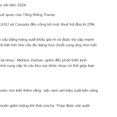
so với năm 2024.
 thuế quan của Tổng thống Trump.
 Cả EU và Canada đều công bố mức thuế trả đũa là 25%,
àn cầu bằng hàng xuất khẩu giá rẻ và được trợ cấp mạnh
nổi bật hơn nhu cầu đa dạng hóa chuỗi cung ứng như một
ại nhau”, Markus Zeitzen, giám đốc phát triển kinh
 nhà cung cấp từ các khu vực khác nhau có thể giúp bạn
holm cho biết thêm rằng “việc xem xét hiệu suất bền vững
ó muốn giảm lượng khí thải của họ. Thép được sản xuất