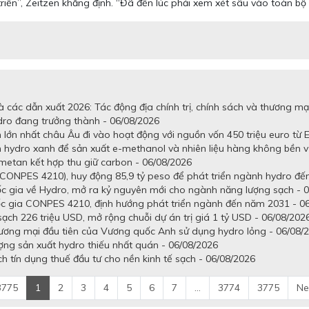
iển”, Zeitzen khẳng định. “Đã đến lúc phải xem xét sâu vào toàn bộ 
 các dẫn xuất 2026: Tác động địa chính trị, chính sách và thương mạ
dro đang trưởng thành - 06/08/2026
lớn nhất châu Âu đi vào hoạt động với nguồn vốn 450 triệu euro từ E
n hydro xanh để sản xuất e-methanol và nhiên liệu hàng không bền 
metan kết hợp thu giữ carbon - 06/08/2026
CONPES 4210), huy động 85,9 tỷ peso để phát triển ngành hydro đến
gia về Hydro, mở ra kỷ nguyên mới cho ngành năng lượng sạch - 0
c gia CONPES 4210, định hướng phát triển ngành đến năm 2031 - 0
h 226 triệu USD, mở rộng chuỗi dự án trị giá 1 tỷ USD - 06/08/202
hương mại đầu tiên của Vương quốc Anh sử dụng hydro lỏng - 06/08/
ợng sản xuất hydro thiếu nhất quán - 06/08/2026
 tín dụng thuế đầu tư cho nền kinh tế sạch - 06/08/2026
3775
1
2
3
4
5
6
7
...
3774
3775
Ne