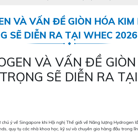
N VÀ VẤN ĐỀ GIÒN HÓA KIM 
 SẼ DIỄN RA TẠI WHEC 202
GEN VÀ VẤN ĐỀ GIÒN 
TRỌNG SẼ DIỄN RA TẠ
chú ý về Singapore khi Hội nghị Thế giới về Năng lượng Hydrogen l
nds, quy tụ các nhà khoa học, kỹ sư và chuyên gia hàng đầu trong l