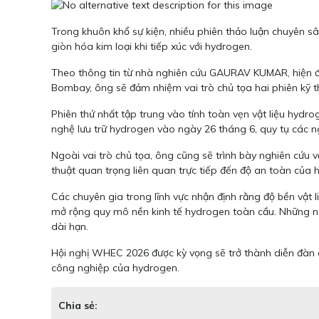
Trong khuôn khổ sự kiện, nhiều phiên thảo luận chuyên sâu
giòn hóa kim loại khi tiếp xúc với hydrogen.
Theo thông tin từ nhà nghiên cứu GAURAV KUMAR, hiện đa
Bombay, ông sẽ đảm nhiệm vai trò chủ tọa hai phiên kỹ th
Phiên thứ nhất tập trung vào tính toàn vẹn vật liệu hydro
nghệ lưu trữ hydrogen vào ngày 26 tháng 6, quy tụ các n
Ngoài vai trò chủ tọa, ông cũng sẽ trình bày nghiên cứu 
thuật quan trọng liên quan trực tiếp đến độ an toàn của 
Các chuyên gia trong lĩnh vực nhận định rằng độ bền vật l
mở rộng quy mô nền kinh tế hydrogen toàn cầu. Những ngh
dài hạn.
Hội nghị WHEC 2026 được kỳ vọng sẽ trở thành diễn đàn qu
công nghiệp của hydrogen.
Chia sẻ: