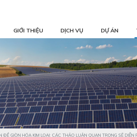
GIỚI THIỆU
DỊCH VỤ
DỰ ÁN
 ĐỀ GIÒN HÓA KIM LOẠI: CÁC THẢO LUẬN QUAN TRỌNG SẼ DIỄN 