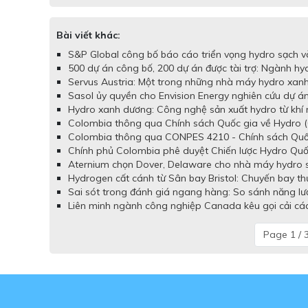
Bài viết khác:
S&P Global công bố báo cáo triển vọng hydro sạch và
500 dự án công bố, 200 dự án được tài trợ: Ngành hy
Servus Austria: Một trong những nhà máy hydro xanh 
Sasol ủy quyền cho Envision Energy nghiên cứu dự á
Hydro xanh dương: Công nghệ sản xuất hydro từ khí 
Colombia thông qua Chính sách Quốc gia về Hydro (
Colombia thông qua CONPES 4210 - Chính sách Quốc 
Chính phủ Colombia phê duyệt Chiến lược Hydro Quố
Aternium chọn Dover, Delaware cho nhà máy hydro sạc
Hydrogen cất cánh từ Sân bay Bristol: Chuyến bay t
Sai sót trong đánh giá ngang hàng: So sánh năng lư
Liên minh ngành công nghiệp Canada kêu gọi cải cách
Page 1 / 