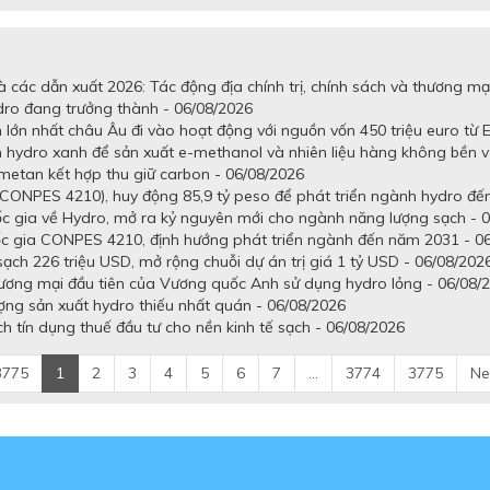
 các dẫn xuất 2026: Tác động địa chính trị, chính sách và thương mạ
dro đang trưởng thành - 06/08/2026
lớn nhất châu Âu đi vào hoạt động với nguồn vốn 450 triệu euro từ E
n hydro xanh để sản xuất e-methanol và nhiên liệu hàng không bền 
metan kết hợp thu giữ carbon - 06/08/2026
CONPES 4210), huy động 85,9 tỷ peso để phát triển ngành hydro đến
gia về Hydro, mở ra kỷ nguyên mới cho ngành năng lượng sạch - 0
c gia CONPES 4210, định hướng phát triển ngành đến năm 2031 - 0
h 226 triệu USD, mở rộng chuỗi dự án trị giá 1 tỷ USD - 06/08/202
hương mại đầu tiên của Vương quốc Anh sử dụng hydro lỏng - 06/08/
ợng sản xuất hydro thiếu nhất quán - 06/08/2026
 tín dụng thuế đầu tư cho nền kinh tế sạch - 06/08/2026
3775
1
2
3
4
5
6
7
...
3774
3775
Ne