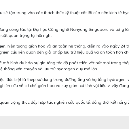
 sẽ tập trung vào các thách thức kỹ thuật cốt lõi của nền kinh tế hyd
ng công tác tại Đại học Công nghệ Nanyang Singapore và từng là n
uật quan trọng tại hội nghị.
gen, hiện tượng giòn hóa và an toàn hệ thống, diễn ra vào ngày 24 th
ghiên cứu liên quan đến giải pháp lưu trữ hiệu quả và an toàn hơn c
về mô hình dự báo sự gia tăng tốc độ phát triển vết nứt mỏi trong t
hệ thống vận chuyển và lưu trữ hydrogen quy mô lớn.
iệu, đặc biệt là thép sử dụng trong đường ống và hạ tầng hydrogen, v
iên cứu về cơ chế giòn hóa và suy giảm cơ tính vật liệu vì vậy đón
an trọng thúc đẩy hợp tác nghiên cứu quốc tế, đồng thời kết nối gi