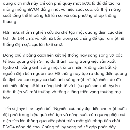
dung dịch mới này, chỉ cần phủ quay một bước là đủ để tạo ra
màng mỏng BiVO4 đồng nhất và hiệu suất cao, cải thiện năng
suất tổng thể khoảng 5,9 lần so với các phương pháp thông
thường.
Hơn nữa, nhóm nghiên cứu đã chế tạo một quang điện cực diện
tích lớn 144 cm2 và kết nối bốn trong số chúng để tạo ra một hệ
thống điện cực cực lớn 576 cm2.
Đáng chú ý, bằng cách liên kết hệ thống này song song với các
tế bào quang điện Si, họ đã thành công trong việc sản xuất
hydro chỉ bằng ánh sáng mặt trời tự nhiên, không cần bất kỳ
nguồn điện bên ngoài nào. Hệ thống này tạo ra dòng điện quang
ổn định và cao ngay cả dưới ánh sáng mặt trời tự nhiên, do đó
cải thiện đáng kể khả năng kinh tế và hiệu quả sản xuất hydro
thân thiện với môi trường và tăng cường triển vọng thương mại
hóa.
Tiến sĩ Jihye Lee tuyên bố, "Nghiên cứu này đại diện cho một bước
đột phá trong hiệu quả chế tạo và năng suất của quang điện cực
diện tích lớn thông qua việc phát triển một giải pháp tiền chất
BiVO4 nồng độ cao. Chúng tôi hy vọng nó sẽ góp phần đẩy