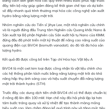
Bằng cách đơn giản hóa các quy trình nhiều bước phức tạp trước
đây, tiến bộ này giúp giảm đáng kể thời gian chế tạo và dự kiến ​​
sẽ đẩy nhanh quá trình thương mại hóa các công nghệ sản xuất
hydro bằng năng lượng mặt trời.
Nhóm nghiên cứu do Tiến sĩ Jihye Lee, một nhà nghiên cứu chính
và là người đứng đầu Trung tâm Nghiên cứu Quang khắc Nano &
Sản xuất tại Bộ phận Nghiên cứu Sản xuất hội tụ Nano của KIMM,
đứng đầu đã phát triển một kỹ thuật để nâng cao năng suất của
quang điện cực BiVO4 (bismuth vanadat), do đó tối đa hóa sản
lượng hydro.
Kết quả đã được công bố trên Tạp chí Hóa học Vật liệu A
BiVO4 là một oxit kim loại được công nhận là vật liệu chính cho
các hệ thống phân tách nước bằng năng lượng mặt trời do khả
năng hấp thụ ánh sáng cao và hiệu suất chuyển đổi năng lượng
mặt trời thành hydro (STH).
Trước đây, các dung dịch tiền chất BiVO4 chỉ có thể được chuẩn bị
ở nồng độ lên đến 100 mM. Hạn chế này đòi hỏi phải lặp lại hơn
tám bước tráng quay và xử lý nhiệt để tạo thành màng mỏng
hiệu suất cao, làm chậm đáng kể quá trình này và tăng mức tiêu