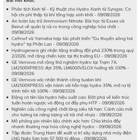
Bài viết khác:
Phân tích Kinh tế - Kỹ thuật cho Hydro Xanh từ Syngas: Cơ
hội chi phí thấp từ khí tổng hợp sinh khối - 09/08/2026
An toàn lưu trữ Ammonium Nitrate: Bài học từ Essex và
Beirut về quản lý rủi ro trong công nghiệp hóa chất -
09/08/2026
Cefmof và Yamaha hợp tác phát triển "Du thuyền xông hơi
hydro" tại Phần Lan - 09/08/2026
Hydrogenera ghi nhận tăng trưởng đột phá 230% trong quý
2/2026, mở rộng chiến lược tại thị trường EU - 09/08/2026
GE Vernova mở rộng thử nghiệm hydro tại Trạm 7A:
LM2500XPRESS đạt 35%, LM6000VELOX hướng tới 100% -
09/08/2026
GE Vernova xác nhận thành công tuabin khí
LM2500XPRESS vận hành với hỗn hợp hydro 35%, mở ra lộ
trình tiến tới 100% - 09/08/2026
Động cơ tên lửa hydro hiệu suất cao: Đột phá về kiến trúc
tuần hoàn ngược và động cơ đẩy phụ HTP - 09/08/2026
Nghiên cứu công nghệ chất lỏng siêu tới hạn: Cánh cửa mới
cho tương lai năng lượng và tái chế nhựa - 09/08/2026
Mô phỏng pin nhiên liệu chính xác hơn: Chìa khóa đẩy
nhanh thương mại hóa công nghệ hydro - 09/08/2026
Tập đoàn Trung Nam đề xuất vị trí xây dựng nhà máy điện
LNG Nghi Sơn hơn 57.500 tỷ đồng - 09/08/2026