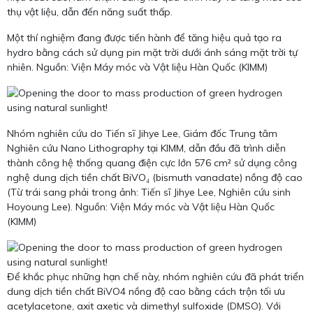
thụ vật liệu, dẫn đến năng suất thấp.
Một thí nghiệm đang được tiến hành để tăng hiệu quả tạo ra
hydro bằng cách sử dụng pin mặt trời dưới ánh sáng mặt trời tự
nhiên. Nguồn: Viện Máy móc và Vật liệu Hàn Quốc (KIMM)
Nhóm nghiên cứu do Tiến sĩ Jihye Lee, Giám đốc Trung tâm
Nghiên cứu Nano Lithography tại KIMM, dẫn đầu đã trình diễn
thành công hệ thống quang điện cực lớn 576 cm² sử dụng công
nghệ dung dịch tiền chất BiVO₄ (bismuth vanadate) nồng độ cao
(Từ trái sang phải trong ảnh: Tiến sĩ Jihye Lee, Nghiên cứu sinh
Hoyoung Lee). Nguồn: Viện Máy móc và Vật liệu Hàn Quốc
(KIMM)
Để khắc phục những hạn chế này, nhóm nghiên cứu đã phát triển
dung dịch tiền chất BiVO4 nồng độ cao bằng cách trộn tối ưu
acetylacetone, axit axetic và dimethyl sulfoxide (DMSO). Với