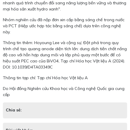
nhanh quá trình chuyển đổi sang năng lượng bền vững và thương
mại hóa sản xuất hydro xanh".
Nhóm nghiên cứu đã nộp đơn xin cấp bằng sáng chế trong nước
và PCT (Hiệp ước hợp tác bằng sáng chế) dựa trên công nghệ
này.
Thông tin thêm: Hoyoung Lee và cộng sự, Đột phá trong quy
trình chế tạo quang anode diện tích lớn: dung dịch tiền chất nồng
độ cao với hỗn hợp dung môi và lớp phủ quay một bước để có
hiệu suất PEC cao của BiVO4, Tạp chí Hóa học Vật liệu A (2024).
DOI: 10.1039/D4TA03349C
Thông tin tạp chí: Tạp chí Hóa học Vật liệu A
Do Hội đồng Nghiên cứu Khoa học và Công nghệ Quốc gia cung
cấp
Chia sẻ: