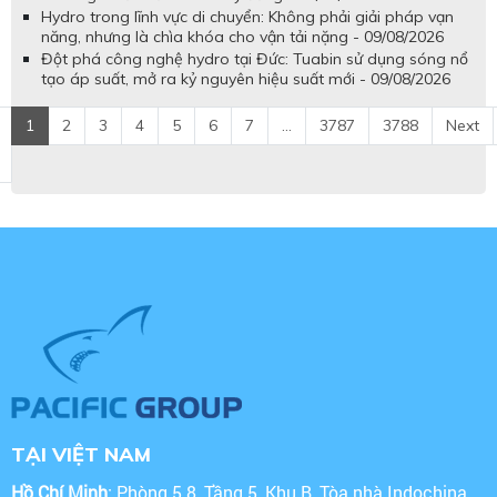
Hydro trong lĩnh vực di chuyển: Không phải giải pháp vạn
năng, nhưng là chìa khóa cho vận tải nặng - 09/08/2026
Đột phá công nghệ hydro tại Đức: Tuabin sử dụng sóng nổ
tạo áp suất, mở ra kỷ nguyên hiệu suất mới - 09/08/2026
1
2
3
4
5
6
7
...
3787
3788
Next
TẠI VIỆT NAM
Hồ Chí Minh
: Phòng 5.8, Tầng 5, Khu B, Tòa nhà Indochina