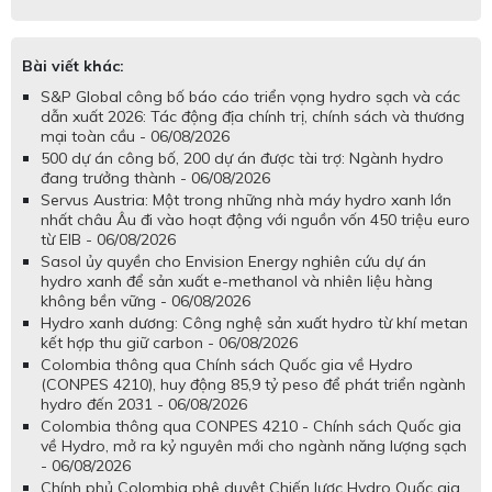
Bài viết khác:
S&P Global công bố báo cáo triển vọng hydro sạch và các
dẫn xuất 2026: Tác động địa chính trị, chính sách và thương
mại toàn cầu - 06/08/2026
500 dự án công bố, 200 dự án được tài trợ: Ngành hydro
đang trưởng thành - 06/08/2026
Servus Austria: Một trong những nhà máy hydro xanh lớn
nhất châu Âu đi vào hoạt động với nguồn vốn 450 triệu euro
từ EIB - 06/08/2026
Sasol ủy quyền cho Envision Energy nghiên cứu dự án
hydro xanh để sản xuất e-methanol và nhiên liệu hàng
không bền vững - 06/08/2026
Hydro xanh dương: Công nghệ sản xuất hydro từ khí metan
kết hợp thu giữ carbon - 06/08/2026
Colombia thông qua Chính sách Quốc gia về Hydro
(CONPES 4210), huy động 85,9 tỷ peso để phát triển ngành
hydro đến 2031 - 06/08/2026
Colombia thông qua CONPES 4210 - Chính sách Quốc gia
về Hydro, mở ra kỷ nguyên mới cho ngành năng lượng sạch
- 06/08/2026
Chính phủ Colombia phê duyệt Chiến lược Hydro Quốc gia