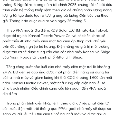
tháng 6. Ngoài ra, trong năm tài chính 2025, chúng tôi sẽ bắt đầu
trình diễn hệ thống khớp lệnh theo giờ để chứng nhận lượng năng
lượng tái tạo được tạo ra tương ứng với lượng điện tiêu thụ theo
giờ. Thông báo được đưa ra vào ngày 26 tháng 5.
Theo PPA ngoài địa điểm, KDS Solar LLC (Minato-ku, Tokyo),
được tài trợ bởi Kansai Electric Power Co. và các bên khác, sẽ
phát triển 40 nhà máy điện mặt trời điện áp thấp mới, chủ yếu
trên đất nông nghiệp bỏ hoang. Điện năng và giá trị môi trường
được tạo ra sẽ được cung cấp cho các nhà máy Kansai và Shiga
của Nissin Foods tại thành phố Ritto, tỉnh Shiga.
Tổng công suất hòa lưới của nhà máy điện mặt trời là khoảng
2MW. Dự kiến ​​sẽ đáp ứng được một phần điện năng sử dụng tại
cả hai nhà máy và giảm lượng khí thải CO2 khoảng 1.600 tấn mỗi
năm. Kansai Electric Power, một nhà cung cấp điện bán lẻ, sẽ
chịu trách nhiệm điều chỉnh cung cầu liên quan đến PPA ngoài
địa điểm.
Trong phần trình diễn khớp lệnh theo giờ, dữ liệu phát điện từ
sản xuất điện mặt trời thông qua PPA ngoài nhà máy sẽ được so
sánh với dữ liệu tiêu thụ điện từ cả hai nhà máy và được ghi lại