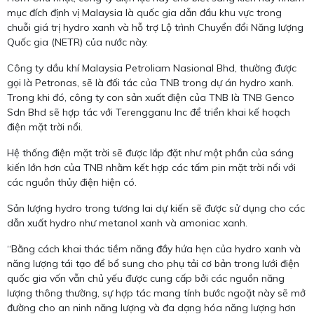
mục đích định vị Malaysia là quốc gia dẫn đầu khu vực trong
chuỗi giá trị hydro xanh và hỗ trợ Lộ trình Chuyển đổi Năng lượng
Quốc gia (NETR) của nước này.
Công ty dầu khí Malaysia Petroliam Nasional Bhd, thường được
gọi là Petronas, sẽ là đối tác của TNB trong dự án hydro xanh.
Trong khi đó, công ty con sản xuất điện của TNB là TNB Genco
Sdn Bhd sẽ hợp tác với Terengganu Inc để triển khai kế hoạch
điện mặt trời nổi.
Hệ thống điện mặt trời sẽ được lắp đặt như một phần của sáng
kiến lớn hơn của TNB nhằm kết hợp các tấm pin mặt trời nổi với
các nguồn thủy điện hiện có.
Sản lượng hydro trong tương lai dự kiến sẽ được sử dụng cho các
dẫn xuất hydro như metanol xanh và amoniac xanh.
“Bằng cách khai thác tiềm năng đầy hứa hẹn của hydro xanh và
năng lượng tái tạo để bổ sung cho phụ tải cơ bản trong lưới điện
quốc gia vốn vẫn chủ yếu được cung cấp bởi các nguồn năng
lượng thông thường, sự hợp tác mang tính bước ngoặt này sẽ mở
đường cho an ninh năng lượng và đa dạng hóa năng lượng hơn