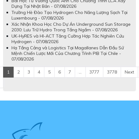
Bài Học Từ Vương Quốc Anh Cho Chương Trình LCA Xây
Dựng Tại Nhật Bản - 07/08/2026
Trường Hè Đào Tạo Hydrogen Cho Năng Lượng Sạch Tại
Luxembourg - 07/08/2026
Xác Nhận Khoa Học Cho Dự Án Underground Sun Storage
2030: Lưu Trữ Hydro Trong Tầng Ngầm - 07/08/2026
UK-HyRES và HI-ACT Tăng Cường Hợp Tác Nghiên Cứu
Hydrogen - 07/08/2026
Hạ Tầng Cảng và Logistics Tại Magallanes Dẫn Đầu Sứ
Mệnh Chiến Lược Mới Của Chương Trình PIB Tại Chile -
07/08/2026
1
2
3
4
5
6
7
...
3777
3778
Next