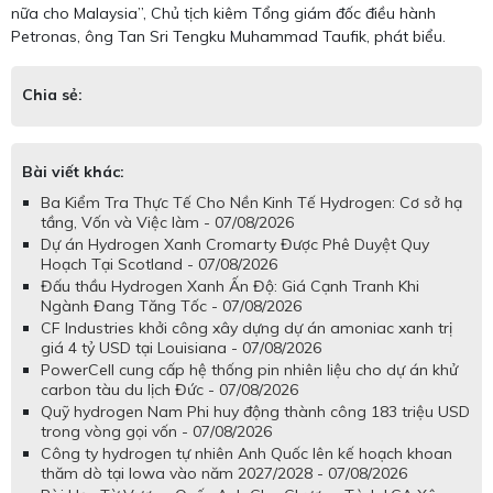
nữa cho Malaysia”, Chủ tịch kiêm Tổng giám đốc điều hành
Petronas, ông Tan Sri Tengku Muhammad Taufik, phát biểu.
Chia sẻ:
Bài viết khác:
Ba Kiểm Tra Thực Tế Cho Nền Kinh Tế Hydrogen: Cơ sở hạ
tầng, Vốn và Việc làm - 07/08/2026
Dự án Hydrogen Xanh Cromarty Được Phê Duyệt Quy
Hoạch Tại Scotland - 07/08/2026
Đấu thầu Hydrogen Xanh Ấn Độ: Giá Cạnh Tranh Khi
Ngành Đang Tăng Tốc - 07/08/2026
CF Industries khởi công xây dựng dự án amoniac xanh trị
giá 4 tỷ USD tại Louisiana - 07/08/2026
PowerCell cung cấp hệ thống pin nhiên liệu cho dự án khử
carbon tàu du lịch Đức - 07/08/2026
Quỹ hydrogen Nam Phi huy động thành công 183 triệu USD
trong vòng gọi vốn - 07/08/2026
Công ty hydrogen tự nhiên Anh Quốc lên kế hoạch khoan
thăm dò tại Iowa vào năm 2027/2028 - 07/08/2026