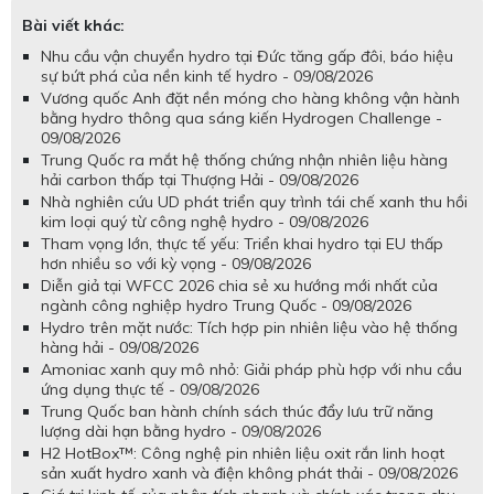
Bài viết khác:
Nhu cầu vận chuyển hydro tại Đức tăng gấp đôi, báo hiệu
sự bứt phá của nền kinh tế hydro - 09/08/2026
Vương quốc Anh đặt nền móng cho hàng không vận hành
bằng hydro thông qua sáng kiến Hydrogen Challenge -
09/08/2026
Trung Quốc ra mắt hệ thống chứng nhận nhiên liệu hàng
hải carbon thấp tại Thượng Hải - 09/08/2026
Nhà nghiên cứu UD phát triển quy trình tái chế xanh thu hồi
kim loại quý từ công nghệ hydro - 09/08/2026
Tham vọng lớn, thực tế yếu: Triển khai hydro tại EU thấp
hơn nhiều so với kỳ vọng - 09/08/2026
Diễn giả tại WFCC 2026 chia sẻ xu hướng mới nhất của
ngành công nghiệp hydro Trung Quốc - 09/08/2026
Hydro trên mặt nước: Tích hợp pin nhiên liệu vào hệ thống
hàng hải - 09/08/2026
Amoniac xanh quy mô nhỏ: Giải pháp phù hợp với nhu cầu
ứng dụng thực tế - 09/08/2026
Trung Quốc ban hành chính sách thúc đẩy lưu trữ năng
lượng dài hạn bằng hydro - 09/08/2026
H2 HotBox™: Công nghệ pin nhiên liệu oxit rắn linh hoạt
sản xuất hydro xanh và điện không phát thải - 09/08/2026