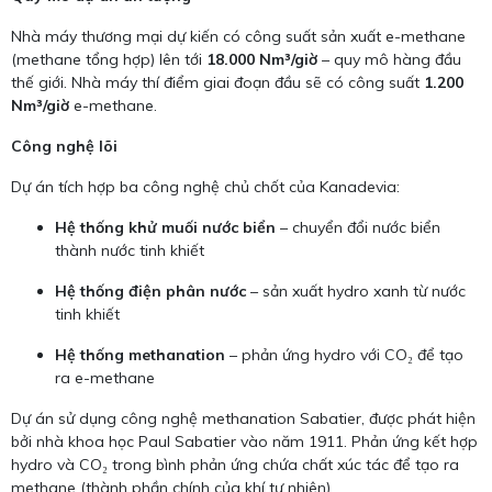
Nhà máy thương mại dự kiến có công suất sản xuất e-methane
(methane tổng hợp) lên tới
18.000 Nm³/giờ
– quy mô hàng đầu
thế giới. Nhà máy thí điểm giai đoạn đầu sẽ có công suất
1.200
Nm³/giờ
e-methane.
Công nghệ lõi
Dự án tích hợp ba công nghệ chủ chốt của Kanadevia:
Hệ thống khử muối nước biển
– chuyển đổi nước biển
thành nước tinh khiết
Hệ thống điện phân nước
– sản xuất hydro xanh từ nước
tinh khiết
Hệ thống methanation
– phản ứng hydro với CO₂ để tạo
ra e-methane
Dự án sử dụng công nghệ methanation Sabatier, được phát hiện
bởi nhà khoa học Paul Sabatier vào năm 1911. Phản ứng kết hợp
hydro và CO₂ trong bình phản ứng chứa chất xúc tác để tạo ra
methane (thành phần chính của khí tự nhiên).