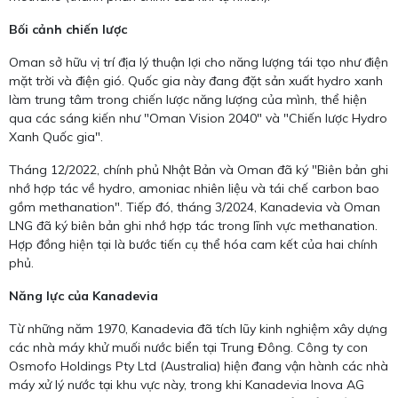
Bối cảnh chiến lược
Oman sở hữu vị trí địa lý thuận lợi cho năng lượng tái tạo như điện
mặt trời và điện gió. Quốc gia này đang đặt sản xuất hydro xanh
làm trung tâm trong chiến lược năng lượng của mình, thể hiện
qua các sáng kiến như "Oman Vision 2040" và "Chiến lược Hydro
Xanh Quốc gia".
Tháng 12/2022, chính phủ Nhật Bản và Oman đã ký "Biên bản ghi
nhớ hợp tác về hydro, amoniac nhiên liệu và tái chế carbon bao
gồm methanation". Tiếp đó, tháng 3/2024, Kanadevia và Oman
LNG đã ký biên bản ghi nhớ hợp tác trong lĩnh vực methanation.
Hợp đồng hiện tại là bước tiến cụ thể hóa cam kết của hai chính
phủ.
Năng lực của Kanadevia
Từ những năm 1970, Kanadevia đã tích lũy kinh nghiệm xây dựng
các nhà máy khử muối nước biển tại Trung Đông. Công ty con
Osmofo Holdings Pty Ltd (Australia) hiện đang vận hành các nhà
máy xử lý nước tại khu vực này, trong khi Kanadevia Inova AG