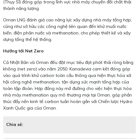
(Thụy Sĩ) đóng góp trong lĩnh vực nhà máy chuyển đổi chất thải
thành năng lượng.
Oman LNG đánh giá cao năng lực xây dựng nhà máy tổng hợp,
cũng như sở hữu các công nghệ liên quan đến khử muối nước
biển, điện phân nước và methanation, cho phép thiết kế và xây
dựng tổng thể hệ thống.
Hướng tới Net Zero
Cả Nhật Bản và Oman đều đặt mục tiêu đạt phát thải ròng bằng
không (net zero) vào năm 2050. Kanadevia cam kết đóng góp
vào quá trình khử carbon toàn cầu thông qua hiện thực hóa xã
hội công nghệ methanation, tận dụng sức mạnh tổng hợp của
toàn tập đoàn. Hợp đồng này mở đường cho việc hiện thực hóa
nhà máy methanation quy mô thương mại tại Oman, góp phần
thúc đẩy nền kinh tế carbon tuần hoàn gắn với Chiến lược Hydro
Xanh Quốc gia của Oman.
Chia sẻ: