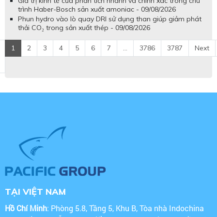
Giá trị kinh tế của phân tích nhanh và chính xác trong chu
trình Haber-Bosch sản xuất amoniac - 09/08/2026
Phun hydro vào lò quay DRI sử dụng than giúp giảm phát
thải CO₂ trong sản xuất thép - 09/08/2026
1
2
3
4
5
6
7
...
3786
3787
Next
TẠI VIỆT NAM
Hồ Chí Minh
: Phòng 5.8, Tầng 5, Khu B, Tòa nhà Indochina