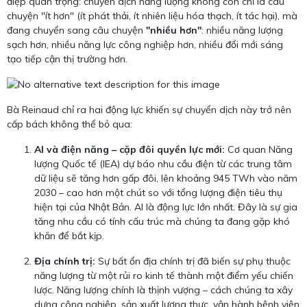
điệp quan trọng: chuyển dịch năng lượng không còn chỉ là câu
chuyện "ít hơn" (ít phát thải, ít nhiên liệu hóa thạch, ít tác hại), mà
đang chuyển sang câu chuyện
"nhiều hơn"
: nhiều năng lượng
sạch hơn, nhiều năng lực công nghiệp hơn, nhiều đổi mới sáng
tạo tiếp cận thị trường hơn.
Bà Reinaud chỉ ra hai động lực khiến sự chuyển dịch này trở nên
cấp bách không thể bỏ qua:
AI và điện năng – cặp đôi quyền lực mới:
Cơ quan Năng
lượng Quốc tế (IEA) dự báo nhu cầu điện từ các trung tâm
dữ liệu sẽ tăng hơn gấp đôi, lên khoảng 945 TWh vào năm
2030 – cao hơn một chút so với tổng lượng điện tiêu thụ
hiện tại của Nhật Bản. AI là động lực lớn nhất. Đây là sự gia
tăng nhu cầu có tính cấu trúc mà chúng ta đang gặp khó
khăn để bắt kịp.
Địa chính trị:
Sự bất ổn địa chính trị đã biến sự phụ thuộc
năng lượng từ một rủi ro kinh tế thành một điểm yếu chiến
lược. Năng lượng chính là thịnh vượng – cách chúng ta xây
dựng công nghiệp, sản xuất lương thực, vận hành bệnh viện