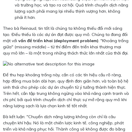
và trường học, và tạo ra cơ hội. Quá trình chuyển dịch năng
lượng sạch phải mang lại nhiều thịnh vượng hơn, không
phải ít hơn.
Theo bà Reinaud, tin tốt là chúng ta không thiếu đổi mới sáng
tạo. Điều thiếu là các dự án đạt được quy mô. Chúng ta đang đối
mặt với
vấn đề triển khai (deployment problem)
. "Khoảng trống
giữa" (missing middle) – từ thí điểm đến triển khai thương mại
quy mô lớn – là một trong những thách thức lớn nhất của thời đại.
Để thu hẹp khoảng trống này, cần có các tín hiệu cầu rõ ràng,
hợp đồng mua bán dài hạn, quy định đơn giản hơn, và toàn bộ hệ
sinh thái cho phép các dự án chuyển từ ý tưởng thành hiện thực.
Trên hết, cần tập trung không ngừng vào khả năng cạnh tranh và
chi phí, bởi quá trình chuyển dịch chỉ thực sự mở rộng quy mô khi
năng lượng sạch là lựa chọn kinh tế tốt nhất.
Bà kết luận: "Chuyển dịch năng lượng không còn chỉ là câu
chuyện khí hậu. Nó là một chiến lược kinh tế, công nghiệp, phát
triển và khả năng phục hồi. Thành công sẽ không được đo bằng