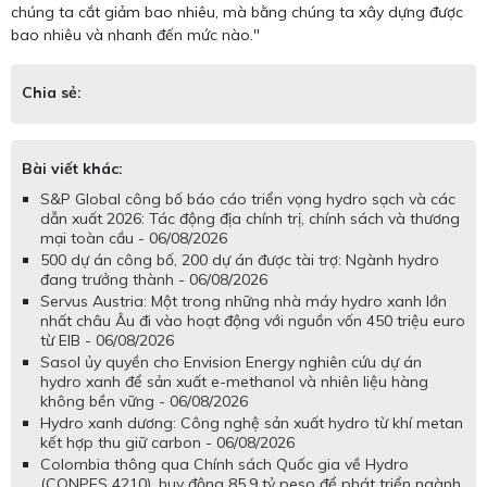
chúng ta cắt giảm bao nhiêu, mà bằng chúng ta xây dựng được
bao nhiêu và nhanh đến mức nào."
Chia sẻ:
Bài viết khác:
S&P Global công bố báo cáo triển vọng hydro sạch và các
dẫn xuất 2026: Tác động địa chính trị, chính sách và thương
mại toàn cầu - 06/08/2026
500 dự án công bố, 200 dự án được tài trợ: Ngành hydro
đang trưởng thành - 06/08/2026
Servus Austria: Một trong những nhà máy hydro xanh lớn
nhất châu Âu đi vào hoạt động với nguồn vốn 450 triệu euro
từ EIB - 06/08/2026
Sasol ủy quyền cho Envision Energy nghiên cứu dự án
hydro xanh để sản xuất e-methanol và nhiên liệu hàng
không bền vững - 06/08/2026
Hydro xanh dương: Công nghệ sản xuất hydro từ khí metan
kết hợp thu giữ carbon - 06/08/2026
Colombia thông qua Chính sách Quốc gia về Hydro
(CONPES 4210), huy động 85,9 tỷ peso để phát triển ngành