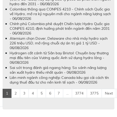
hydro đến 2031 - 06/08/2026
Colombia thông qua CONPES 4210 - Chính sách Quốc gia
về Hydro, mở ra kỷ nguyên mới cho ngành năng lượng sạch
- 06/08/2026
Chính phủ Colombia phê duyệt Chiến lược Hydro Quốc gia
CONPES 4210, định hướng phát triển ngành đến năm 2031
- 06/08/2026
Aternium chọn Dover, Delaware cho nhà máy hydro sạch
226 triệu USD, mở rộng chuỗi dự án trị giá 1 tỷ USD -
06/08/2026
Hydrogen cất cánh từ Sân bay Bristol: Chuyến bay thương
mại đầu tiên của Vương quốc Anh sử dụng hydro lỏng -
06/08/2026
Sai sót trong đánh giá ngang hàng: So sánh năng lượng
sản xuất hydro thiếu nhất quán - 06/08/2026
Liên minh ngành công nghiệp Canada kêu gọi cải cách tín
dụng thuế đầu tư cho nền kinh tế sạch - 06/08/2026
1
2
3
4
5
6
7
...
3774
3775
Next