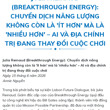
(BREAKTHROUGH ENERGY):
CHUYỂN DỊCH NĂNG LƯỢNG
KHÔNG CÒN LÀ 'ÍT HƠN' MÀ LÀ
'NHIỀU HƠN' – AI VÀ ĐỊA CHÍNH
TRỊ ĐANG THAY ĐỔI CUỘC CHƠI
Julia Reinaud (Breakthrough Energy): Chuyển dịch năng
lượng không còn là 'ít hơn' mà là 'nhiều hơn' – AI và địa chính
trị đang thay đổi cuộc chơi
Ngày 15 tháng 6 năm 2026
Annie Nguyễn
Trong bài phát biểu tại sự kiện Lisbon Future Dialogue, bà Julia
Reinaud, Giám đốc cấp cao của Breakthrough Energy (quỹ đầu
tư công nghệ khí hậu do Bill Gates sáng lập), thành viên Hội đồng
quản trị của Mission Possible Partnership, đã đưa ra một thông