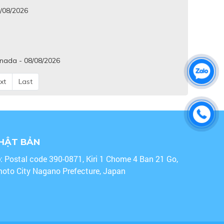
8/08/2026
anada - 08/08/2026
xt
Last
NHẬT BẢN
o
: Postal code 390-0871, Kiri 1 Chome 4 Ban 21 Go,
oto City Nagano Prefecture, Japan