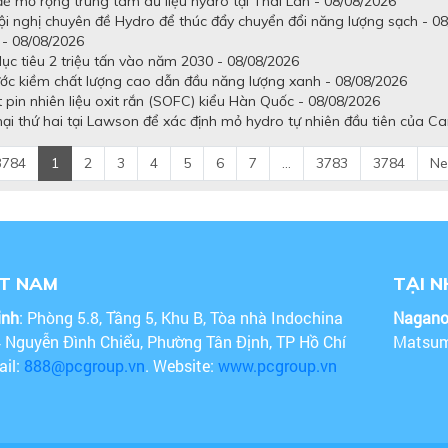
ể mở rộng trung tâm dữ liệu hydro tại Thái Lan - 08/08/2026
Hội nghị chuyên đề Hydro để thúc đẩy chuyển đổi năng lượng sạch - 0
 - 08/08/2026
ục tiêu 2 triệu tấn vào năm 2030 - 08/08/2026
ớc kiềm chất lượng cao dẫn đầu năng lượng xanh - 08/08/2026
pin nhiên liệu oxit rắn (SOFC) kiểu Hàn Quốc - 08/08/2026
 thứ hai tại Lawson để xác định mỏ hydro tự nhiên đầu tiên của C
3784
1
2
3
4
5
6
7
...
3783
3784
Ne
ỆT NAM
TẠI 
inh
: Phòng 5.8, Tầng 5, Khu B, Tòa nhà Indochina
Nagan
4 Nguyễn Đình Chiểu, Phường Tân Định, TP Hồ Chí
Matsum
ail:
888@pcgroup.vn
. Website:
www.pcgroup.vn