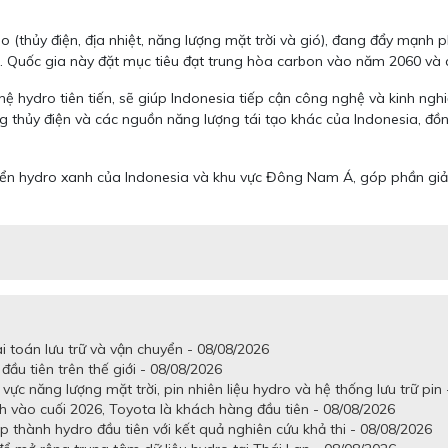
ào (thủy điện, địa nhiệt, năng lượng mặt trời và gió), đang đẩy mạnh
 Quốc gia này đặt mục tiêu đạt trung hòa carbon vào năm 2060 và c
 hydro tiên tiến, sẽ giúp Indonesia tiếp cận công nghệ và kinh nghi
 thủy điện và các nguồn năng lượng tái tạo khác của Indonesia, đồn
triển hydro xanh của Indonesia và khu vực Đông Nam Á, góp phần gi
i toán lưu trữ và vận chuyển - 08/08/2026
đầu tiên trên thế giới - 08/08/2026
ực năng lượng mặt trời, pin nhiên liệu hydro và hệ thống lưu trữ pin
 vào cuối 2026, Toyota là khách hàng đầu tiên - 08/08/2026
ấp thành hydro đầu tiên với kết quả nghiên cứu khả thi - 08/08/2026