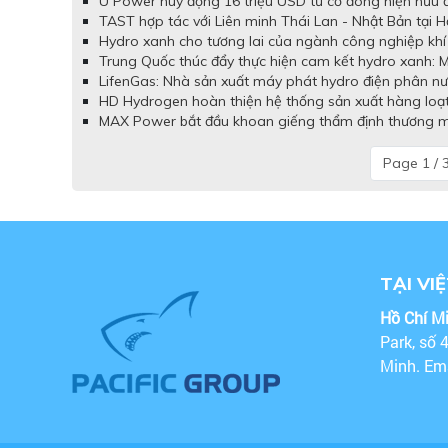
U Power huy động 16 triệu USD từ cổ đông hiện hữu đ
TAST hợp tác với Liên minh Thái Lan - Nhật Bản tại 
Hydro xanh cho tương lai của ngành công nghiệp khí
Trung Quốc thúc đẩy thực hiện cam kết hydro xanh: M
LifenGas: Nhà sản xuất máy phát hydro điện phân nư
HD Hydrogen hoàn thiện hệ thống sản xuất hàng loạt 
MAX Power bắt đầu khoan giếng thẩm định thương mại
Page 1 / 
TẠI VI
Hồ Chí M
Park, số 
Minh. Em