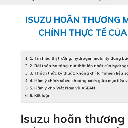
ISUZU HOÃN THƯƠNG MẠ
CHỈNH THỰC TẾ CỦA
1. Tín hiệu thị trường: hydrogen mobility đang bư
2. Bài toán hạ tầng: nút thắt lớn nhất của hydrog
3. Thách thức kỹ thuật: không chỉ là “nhiên liệu s
4. Hàm ý chính sách: khoảng cách giữa mục tiêu v
5. Hàm ý cho Việt Nam và ASEAN
6. Kết luận
Isuzu hoãn thương m