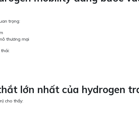
uan trọng:
ệm
 mô thương mại
thái:
 thắt lớn nhất của hydrogen t
m) cho thấy: