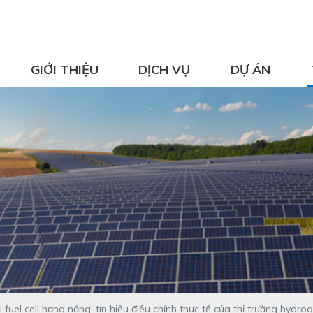
GIỚI THIỆU
DỊCH VỤ
DỰ ÁN
fuel cell hạng nặng: tín hiệu điều chỉnh thực tế của thị trường hydro