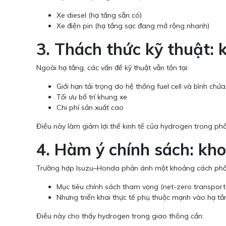
Xe diesel (hạ tầng sẵn có)
Xe điện pin (hạ tầng sạc đang mở rộng nhanh)
3. Thách thức kỹ thuật: k
Ngoài hạ tầng, các vấn đề kỹ thuật vẫn tồn tại:
Giới hạn tải trọng do hệ thống fuel cell và bình chứa
Tối ưu bố trí khung xe
Chi phí sản xuất cao
Điều này làm giảm lợi thế kinh tế của hydrogen trong phâ
4. Hàm ý chính sách: kho
Trường hợp Isuzu–Honda phản ánh một khoảng cách phổ b
Mục tiêu chính sách tham vọng (net-zero transport
Nhưng triển khai thực tế phụ thuộc mạnh vào hạ tần
Điều này cho thấy hydrogen trong giao thông cần: