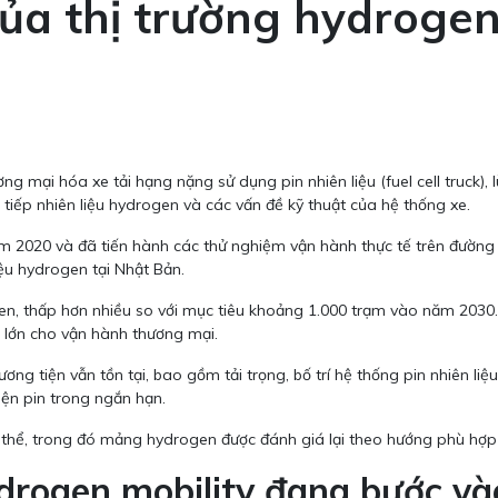
của thị trường hydrogen
 mại hóa xe tải hạng nặng sử dụng pin nhiên liệu (fuel cell truck),
 tiếp nhiên liệu hydrogen và các vấn đề kỹ thuật của hệ thống xe.
ăm 2020 và đã tiến hành các thử nghiệm vận hành thực tế trên đường
liệu hydrogen tại Nhật Bản.
en, thấp hơn nhiều so với mục tiêu khoảng 1.000 trạm vào năm 2030. 
 lớn cho vận hành thương mại.
ng tiện vẫn tồn tại, bao gồm tải trọng, bố trí hệ thống pin nhiên liệu
iện pin trong ngắn hạn.
thể, trong đó mảng hydrogen được đánh giá lại theo hướng phù hợp hơ
ydrogen mobility đang bước vào