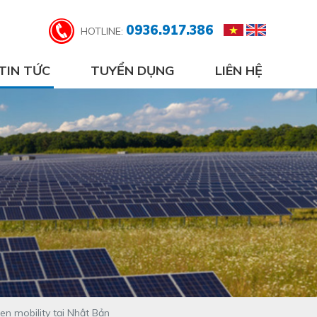
0936.917.386
HOTLINE:
TIN TỨC
TUYỂN DỤNG
LIÊN HỆ
gen mobility tại Nhật Bản