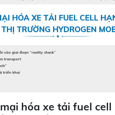
I HÓA XE TẢI FUEL CELL HẠN
 THỊ TRƯỜNG HYDROGEN MOB
ớc vào giai đoạn “reality check”
en transport
ạch”
à triển khai
ại hóa xe tải fuel cell