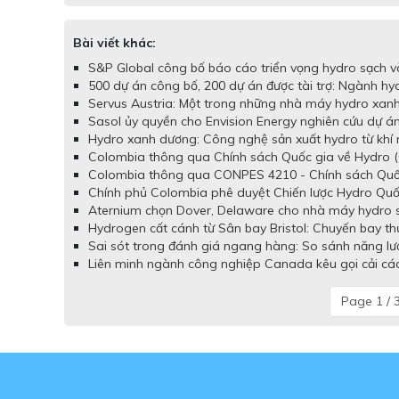
Bài viết khác:
S&P Global công bố báo cáo triển vọng hydro sạch và
500 dự án công bố, 200 dự án được tài trợ: Ngành hy
Servus Austria: Một trong những nhà máy hydro xanh 
Sasol ủy quyền cho Envision Energy nghiên cứu dự á
Hydro xanh dương: Công nghệ sản xuất hydro từ khí 
Colombia thông qua Chính sách Quốc gia về Hydro (
Colombia thông qua CONPES 4210 - Chính sách Quốc 
Chính phủ Colombia phê duyệt Chiến lược Hydro Quố
Aternium chọn Dover, Delaware cho nhà máy hydro sạc
Hydrogen cất cánh từ Sân bay Bristol: Chuyến bay t
Sai sót trong đánh giá ngang hàng: So sánh năng lư
Liên minh ngành công nghiệp Canada kêu gọi cải cách
Page 1 / 