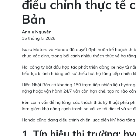
điều chỉnh thực tế 
Bản
Annie Nguyễn
15 tháng 5, 2026
Isuzu Motors và Honda đã quyết định hoãn kế hoạch thương
chưa xác định, trong bối cảnh nhiều thách thức về hạ tầng
Hai công ty bắt đầu hợp tác phát triển dòng xe này từ n
tiếp tục bị ảnh hưởng bởi sự thiếu hụt hạ tầng tiếp nhiên 
Hiện Nhật Bản có khoảng 150 trạm tiếp nhiên liệu hydrog
nặng hoặc vận hành 24/7 vẫn còn hạn chế, tạo ra rào cản
Bên cạnh vấn đề hạ tầng, các thách thức kỹ thuật phía phươ
làm giảm khả năng cạnh tranh so với xe tải diesel và xe đ
Honda cũng đang điều chỉnh chiến lược điện khí hóa tổng 
1. Tín hiệu thị trường: h