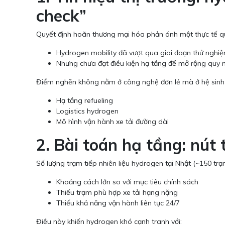
check”
Quyết định hoãn thương mại hóa phản ánh một thực tế q
Hydrogen mobility đã vượt qua giai đoạn thử nghi
Nhưng chưa đạt điều kiện hạ tầng để mở rộng quy
Điểm nghẽn không nằm ở công nghệ đơn lẻ mà ở hệ sinh 
Hạ tầng refueling
Logistics hydrogen
Mô hình vận hành xe tải đường dài
2. Bài toán hạ tầng: nút
Số lượng trạm tiếp nhiên liệu hydrogen tại Nhật (~150 trạ
Khoảng cách lớn so với mục tiêu chính sách
Thiếu trạm phù hợp xe tải hạng nặng
Thiếu khả năng vận hành liên tục 24/7
Điều này khiến hydrogen khó cạnh tranh với: