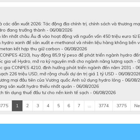
 các dẫn xuất 2026: Tác động địa chính trị, chính sách và thương mạ
dro đang trưởng thành - 06/08/2026
lớn nhất châu Âu đi vào hoạt động với nguồn vốn 450 triệu euro từ E
n hydro xanh để sản xuất e-methanol và nhiên liệu hàng không bền 
metan kết hợp thu giữ carbon - 06/08/2026
CONPES 4210), huy động 85,9 tỷ peso để phát triển ngành hydro đến
gia về Hydro, mở ra kỷ nguyên mới cho ngành năng lượng sạch - 0
c gia CONPES 4210, định hướng phát triển ngành đến năm 2031 - 0
h 226 triệu USD, mở rộng chuỗi dự án trị giá 1 tỷ USD - 06/08/202
hương mại đầu tiên của Vương quốc Anh sử dụng hydro lỏng - 06/08/
ợng sản xuất hydro thiếu nhất quán - 06/08/2026
 tín dụng thuế đầu tư cho nền kinh tế sạch - 06/08/2026
3775
1
2
3
4
5
6
7
...
3774
3775
Ne