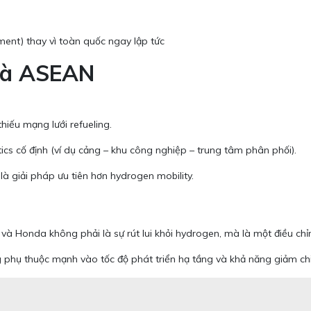
ent) thay vì toàn quốc ngay lập tức
 và ASEAN
hiếu mạng lưới refueling.
tics cố định (ví dụ cảng – khu công nghiệp – trung tâm phân phối).
 là giải pháp ưu tiên hơn hydrogen mobility.
 và Honda không phải là sự rút lui khỏi hydrogen, mà là một điều chỉn
 phụ thuộc mạnh vào tốc độ phát triển hạ tầng và khả năng giảm chi