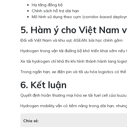
Hạ tầng đồng bộ
Chính sách hỗ trợ dài hạn
Mô hình sử dụng theo cụm (corridor-based deploym
5. Hàm ý cho Việt Nam
Đối với Việt Nam và khu vực ASEAN, bài học chính gồm:
Hydrogen trong vận tải đường bộ khó triển khai sớm nếu t
Xe tải hydrogen chỉ khả thi khi hình thành hành lang logis
Trong ngắn hạn, xe điện pin và tối ưu hóa logistics có thể
6. Kết luận
Quyết định hoãn thương mại hóa xe tải fuel cell của Isuzu
Hydrogen mobility vẫn có tiềm năng trong dài hạn, nhưng
Chia sẻ: