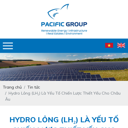
Trang chủ
Tin tức
Hydro Lỏng (LH₂) Là Yếu Tố Chiến Lược Thiết Yếu Cho Châu
Âu
HYDRO LỎNG (LH₂) LÀ YẾU TỐ