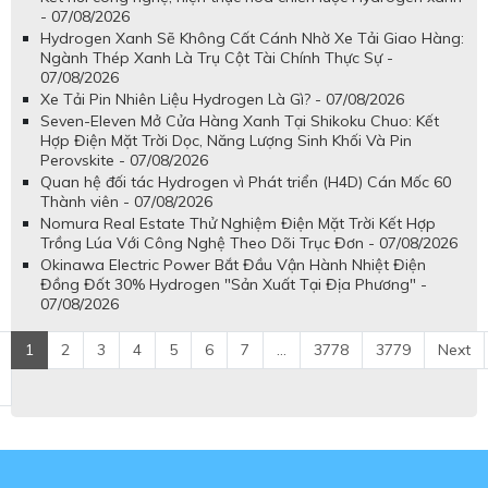
- 07/08/2026
Hydrogen Xanh Sẽ Không Cất Cánh Nhờ Xe Tải Giao Hàng:
Ngành Thép Xanh Là Trụ Cột Tài Chính Thực Sự -
07/08/2026
Xe Tải Pin Nhiên Liệu Hydrogen Là Gì? - 07/08/2026
Seven-Eleven Mở Cửa Hàng Xanh Tại Shikoku Chuo: Kết
Hợp Điện Mặt Trời Dọc, Năng Lượng Sinh Khối Và Pin
Perovskite - 07/08/2026
Quan hệ đối tác Hydrogen vì Phát triển (H4D) Cán Mốc 60
Thành viên - 07/08/2026
Nomura Real Estate Thử Nghiệm Điện Mặt Trời Kết Hợp
Trồng Lúa Với Công Nghệ Theo Dõi Trục Đơn - 07/08/2026
Okinawa Electric Power Bắt Đầu Vận Hành Nhiệt Điện
Đồng Đốt 30% Hydrogen "Sản Xuất Tại Địa Phương" -
07/08/2026
1
2
3
4
5
6
7
...
3778
3779
Next