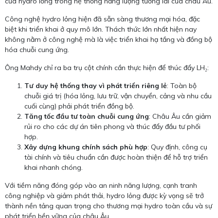
của hydro lỏng trong hệ thống năng lượng tương lai của châu Âu.
Công nghệ hydro lỏng hiện đã sẵn sàng thương mại hóa, đặc
biệt khi triển khai ở quy mô lớn. Thách thức lớn nhất hiện nay
không nằm ở công nghệ mà là việc triển khai hạ tầng và đồng bộ
hóa chuỗi cung ứng.
Ông Mahdy chỉ ra ba trụ cột chính cần thực hiện để thúc đẩy LH₂:
Tư duy hệ thống thay vì phát triển riêng lẻ
: Toàn bộ
chuỗi giá trị (hóa lỏng, lưu trữ, vận chuyển, cảng và nhu cầu
cuối cùng) phải phát triển đồng bộ.
Tăng tốc đầu tư toàn chuỗi cung ứng
: Châu Âu cần giảm
rủi ro cho các dự án tiên phong và thúc đẩy đầu tư phối
hợp.
Xây dựng khung chính sách phù hợp
: Quy định, công cụ
tài chính và tiêu chuẩn cần được hoàn thiện để hỗ trợ triển
khai nhanh chóng.
Với tiềm năng đóng góp vào an ninh năng lượng, cạnh tranh
công nghiệp và giảm phát thải, hydro lỏng được kỳ vọng sẽ trở
thành nền tảng quan trọng cho thương mại hydro toàn cầu và sự
phát triển bền vững của châu Âu.