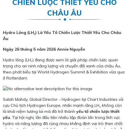
CHIẾN LƯỢC THIẾT YẾU CHO
CHÂU ÂU
Hydro Lỏng (LH₂) Là Yếu Tố Chiến Lược Thiết Yếu Cho Châu
Âu
Ngày 26 tháng 5 năm 2026
Annie Nguyễn
Hydro lỏng (LH₂) đang được xem là giải pháp chiến lược quan
trọng cho an ninh năng lượng và chuyển đổi xanh của châu Âu,
theo phát biểu tại World Hydrogen Summit & Exhibition vừa qua
ở Rotterdam.
Salah Mahdy, Global Director - Hydrogen tại Chart Industries và
cựu Chủ tịch Hydrogen Europe, nhấn mạnh rằng LH₂ không còn
là khái niệm tương lai mà đã trở thành
yếu tố chiến lược thiết
yếu
. Tại hội nghị, lần đầu tiên nhiều tập đoàn lớn trong lĩnh vực
hydro và năng lượng đã cùng nhau khẳng định vai trò then chốt