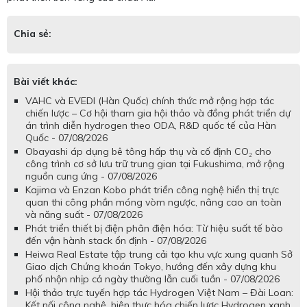
Chia sẻ:
Bài viết khác:
VAHC và EVEDI (Hàn Quốc) chính thức mở rộng hợp tác
chiến lược – Cơ hội tham gia hội thảo và đồng phát triển dự
án trình diễn hydrogen theo ODA, R&D quốc tế của Hàn
Quốc - 07/08/2026
Obayashi áp dụng bê tông hấp thụ và cố định CO₂ cho
công trình cơ sở lưu trữ trung gian tại Fukushima, mở rộng
nguồn cung ứng - 07/08/2026
Kajima và Enzan Kobo phát triển công nghệ hiển thị trực
quan thi công phần móng vòm ngược, nâng cao an toàn
và năng suất - 07/08/2026
Phát triển thiết bị điện phân điện hóa: Từ hiệu suất tế bào
đến vận hành stack ổn định - 07/08/2026
Heiwa Real Estate tập trung cải tạo khu vực xung quanh Sở
Giao dịch Chứng khoán Tokyo, hướng đến xây dựng khu
phố nhộn nhịp cả ngày thường lẫn cuối tuần - 07/08/2026
Hội thảo trực tuyến hợp tác Hydrogen Việt Nam – Đài Loan:
Kết nối công nghệ, hiện thực hóa chiến lược Hydrogen xanh