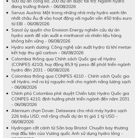
500 dự án công bố, 200 dự án được tài trợ: Ngành hydro
đang trưởng thành - 06/08/2026
Servus Austria: Một trong những nhà máy hydro xanh lớn
nhất châu Âu đi vào hoạt động với nguồn vốn 450 triệu euro
từ EIB - 06/08/2026
Sasol ủy quyền cho Envision Energy nghiên cứu dự án
hydro xanh để sản xuất e-methanol và nhiên liệu hàng
không bền vững - 06/08/2026
Hydro xanh dương: Công nghệ sản xuất hydro từ khí metan
kết hợp thu giữ carbon - 06/08/2026
Colombia thông qua Chính sách Quốc gia về Hydro
(CONPES 4210), huy động 85,9 tỷ peso để phát triển ngành
hydro đến 2031 - 06/08/2026
Colombia thông qua CONPES 4210 - Chính sách Quốc gia
về Hydro, mở ra kỷ nguyên mới cho ngành năng lượng sạch
- 06/08/2026
Chính phủ Colombia phê duyệt Chiến lược Hydro Quốc gia
CONPES 4210, định hướng phát triển ngành đến năm 2031
- 06/08/2026
Aternium chọn Dover, Delaware cho nhà máy hydro sạch
226 triệu USD, mở rộng chuỗi dự án trị giá 1 tỷ USD -
06/08/2026
Hydrogen cất cánh từ Sân bay Bristol: Chuyến bay thương
mại đầu tiên của Vương quốc Anh sử dụng hydro lỏng -