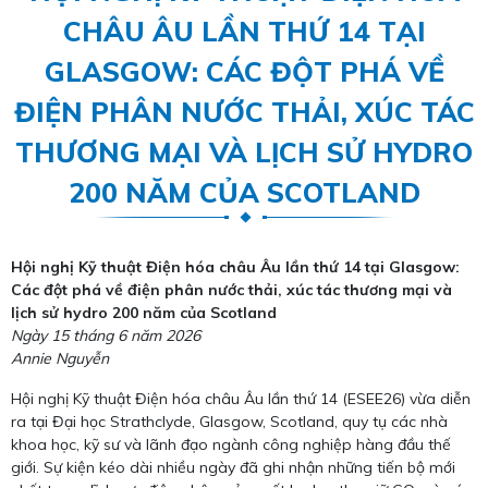
CHÂU ÂU LẦN THỨ 14 TẠI
GLASGOW: CÁC ĐỘT PHÁ VỀ
ĐIỆN PHÂN NƯỚC THẢI, XÚC TÁC
THƯƠNG MẠI VÀ LỊCH SỬ HYDRO
200 NĂM CỦA SCOTLAND
Hội nghị Kỹ thuật Điện hóa châu Âu lần thứ 14 tại Glasgow:
Các đột phá về điện phân nước thải, xúc tác thương mại và
lịch sử hydro 200 năm của Scotland
Ngày 15 tháng 6 năm 2026
Annie Nguyễn
Hội nghị Kỹ thuật Điện hóa châu Âu lần thứ 14 (ESEE26) vừa diễn
ra tại Đại học Strathclyde, Glasgow, Scotland, quy tụ các nhà
khoa học, kỹ sư và lãnh đạo ngành công nghiệp hàng đầu thế
giới. Sự kiện kéo dài nhiều ngày đã ghi nhận những tiến bộ mới