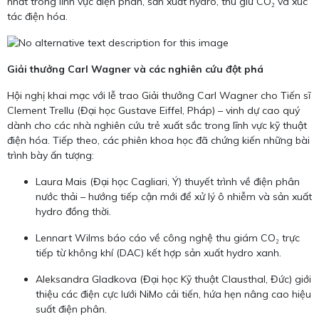
nhất trong lĩnh vực điện phân, sản xuất hydro, thu giữ CO₂ và xúc
tác điện hóa.
Giải thưởng Carl Wagner và các nghiên cứu đột phá
Hội nghị khai mạc với lễ trao Giải thưởng Carl Wagner cho Tiến sĩ
Clement Trellu (Đại học Gustave Eiffel, Pháp) – vinh dự cao quý
dành cho các nhà nghiên cứu trẻ xuất sắc trong lĩnh vực kỹ thuật
điện hóa. Tiếp theo, các phiên khoa học đã chứng kiến những bài
trình bày ấn tượng:
Laura Mais (Đại học Cagliari, Ý) thuyết trình về điện phân
nước thải – hướng tiếp cận mới để xử lý ô nhiễm và sản xuất
hydro đồng thời.
Lennart Wilms báo cáo về công nghệ thu giám CO₂ trực
tiếp từ không khí (DAC) kết hợp sản xuất hydro xanh.
Aleksandra Gladkova (Đại học Kỹ thuật Clausthal, Đức) giới
thiệu các điện cực lưới NiMo cải tiến, hứa hẹn nâng cao hiệu
suất điện phân.