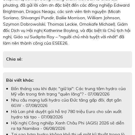
phương, đã gửi lời cảm ơn đặc biệt đến các đồng nghiệp Edward
Brightman, Dragos Neagu, các sinh viên tình nguyện (Micah
Soriano, Shivangni Pundir, Bailie Morrison, William Johnson,
Szymon Dobrowolski, Thomas Leckie, Omokafe Michael), Giám
đốc Dịch vụ Hội nghị Katherine Boyling, và đặc biệt là Chủ tịch hội
nghị, Giáo sư Sudipta Roy – "người chủ nhà tuyệt vời nhất" đã
làm nên thành công của ESEE26.
Chia sẻ:
Bài viết khác:
Bốn tháng sau khi được "giữ lại": Các trung tâm hydro của
Mỹ vẫn trong tình trạng "quên lãng"? - 07/08/2026
Nhu cầu mạng lưới hydro của Đức tăng gấp đôi, đạt gần
6GW - 07/08/2026
Hà Lan phê duyệt gói hỗ trợ 780 triệu Euro cho sản xuất
hydro tái tạo - 07/08/2026
Hội nghị Công nghiệp Xanh Châu Phi (AGIS) 2026 sẽ diễn
ra tại Namibia - 06/08/2026
Tại sao bơm hydro không khả thi về mặt kỹ thuật trong lò