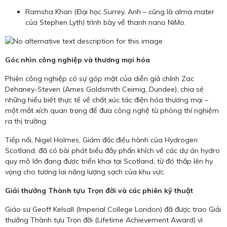
Ramsha Khan (Đại học Surrey, Anh – cũng là alma mater
của Stephen Lyth) trình bày về thanh nano NiMo.
Góc nhìn công nghiệp và thương mại hóa
Phiên công nghiệp có sự góp mặt của diễn giả chính Zac
Dehaney-Steven (Ames Goldsmith Ceimig, Dundee), chia sẻ
những hiểu biết thực tế về chất xúc tác điện hóa thương mại –
một mắt xích quan trọng để đưa công nghệ từ phòng thí nghiệm
ra thị trường.
Tiếp nối, Nigel Holmes, Giám đốc điều hành của Hydrogen
Scotland, đã có bài phát biểu đầy phấn khích về các dự án hydro
quy mô lớn đang được triển khai tại Scotland, từ đó thắp lên hy
vọng cho tương lai năng lượng sạch của khu vực.
Giải thưởng Thành tựu Trọn đời và các phiên kỹ thuật
Giáo sư Geoff Kelsall (Imperial College London) đã được trao Giải
thưởng Thành tựu Trọn đời (Lifetime Achievement Award) vì