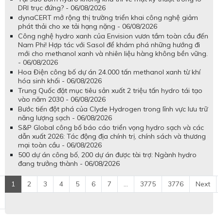
DRI trục đứng? - 06/08/2026
dynaCERT mở rộng thị trường triển khai công nghệ giảm
phát thải cho xe tải hạng nặng - 06/08/2026
Công nghệ hydro xanh của Envision vươn tầm toàn cầu đến
Nam Phi! Hợp tác với Sasol để khám phá những hướng đi
mới cho methanol xanh và nhiên liệu hàng không bền vững.
- 06/08/2026
Hoa Điện công bố dự án 24.000 tấn methanol xanh từ khí
hóa sinh khối - 06/08/2026
Trung Quốc đặt mục tiêu sản xuất 2 triệu tấn hydro tái tạo
vào năm 2030 - 06/08/2026
Bước tiến đột phá của Clyde Hydrogen trong lĩnh vực lưu trữ
năng lượng sạch - 06/08/2026
S&P Global công bố báo cáo triển vọng hydro sạch và các
dẫn xuất 2026: Tác động địa chính trị, chính sách và thương
mại toàn cầu - 06/08/2026
500 dự án công bố, 200 dự án được tài trợ: Ngành hydro
đang trưởng thành - 06/08/2026
1
2
3
4
5
6
7
...
3775
3776
Next