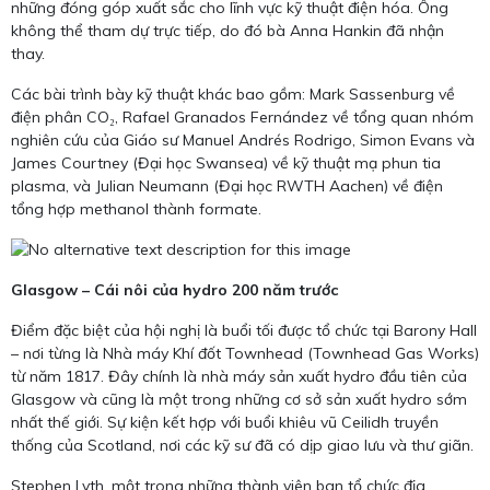
những đóng góp xuất sắc cho lĩnh vực kỹ thuật điện hóa. Ông
không thể tham dự trực tiếp, do đó bà Anna Hankin đã nhận
thay.
Các bài trình bày kỹ thuật khác bao gồm: Mark Sassenburg về
điện phân CO₂, Rafael Granados Fernández về tổng quan nhóm
nghiên cứu của Giáo sư Manuel Andrés Rodrigo, Simon Evans và
James Courtney (Đại học Swansea) về kỹ thuật mạ phun tia
plasma, và Julian Neumann (Đại học RWTH Aachen) về điện
tổng hợp methanol thành formate.
Glasgow – Cái nôi của hydro 200 năm trước
Điểm đặc biệt của hội nghị là buổi tối được tổ chức tại Barony Hall
– nơi từng là Nhà máy Khí đốt Townhead (Townhead Gas Works)
từ năm 1817. Đây chính là nhà máy sản xuất hydro đầu tiên của
Glasgow và cũng là một trong những cơ sở sản xuất hydro sớm
nhất thế giới. Sự kiện kết hợp với buổi khiêu vũ Ceilidh truyền
thống của Scotland, nơi các kỹ sư đã có dịp giao lưu và thư giãn.
Stephen Lyth, một trong những thành viên ban tổ chức địa