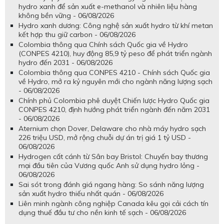
hydro xanh để sản xuất e-methanol và nhiên liệu hàng
không bền vững - 06/08/2026
Hydro xanh dương: Công nghệ sản xuất hydro từ khí metan
kết hợp thu giữ carbon - 06/08/2026
Colombia thông qua Chính sách Quốc gia về Hydro
(CONPES 4210), huy động 85,9 tỷ peso để phát triển ngành
hydro đến 2031 - 06/08/2026
Colombia thông qua CONPES 4210 - Chính sách Quốc gia
về Hydro, mở ra kỷ nguyên mới cho ngành năng lượng sạch
- 06/08/2026
Chính phủ Colombia phê duyệt Chiến lược Hydro Quốc gia
CONPES 4210, định hướng phát triển ngành đến năm 2031
- 06/08/2026
Aternium chọn Dover, Delaware cho nhà máy hydro sạch
226 triệu USD, mở rộng chuỗi dự án trị giá 1 tỷ USD -
06/08/2026
Hydrogen cất cánh từ Sân bay Bristol: Chuyến bay thương
mại đầu tiên của Vương quốc Anh sử dụng hydro lỏng -
06/08/2026
Sai sót trong đánh giá ngang hàng: So sánh năng lượng
sản xuất hydro thiếu nhất quán - 06/08/2026
Liên minh ngành công nghiệp Canada kêu gọi cải cách tín
dụng thuế đầu tư cho nền kinh tế sạch - 06/08/2026