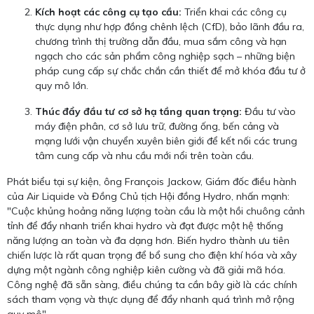
Kích hoạt các công cụ tạo cầu:
Triển khai các công cụ
thực dụng như hợp đồng chênh lệch (CfD), bảo lãnh đầu ra,
chương trình thị trường dẫn đầu, mua sắm công và hạn
ngạch cho các sản phẩm công nghiệp sạch – những biện
pháp cung cấp sự chắc chắn cần thiết để mở khóa đầu tư ở
quy mô lớn.
Thúc đẩy đầu tư cơ sở hạ tầng quan trọng:
Đầu tư vào
máy điện phân, cơ sở lưu trữ, đường ống, bến cảng và
mạng lưới vận chuyển xuyên biên giới để kết nối các trung
tâm cung cấp và nhu cầu mới nổi trên toàn cầu.
Phát biểu tại sự kiện, ông François Jackow, Giám đốc điều hành
của Air Liquide và Đồng Chủ tịch Hội đồng Hydro, nhấn mạnh:
"Cuộc khủng hoảng năng lượng toàn cầu là một hồi chuông cảnh
tỉnh để đẩy nhanh triển khai hydro và đạt được một hệ thống
năng lượng an toàn và đa dạng hơn. Biến hydro thành ưu tiên
chiến lược là rất quan trọng để bổ sung cho điện khí hóa và xây
dựng một ngành công nghiệp kiên cường và đã giải mã hóa.
Công nghệ đã sẵn sàng, điều chúng ta cần bây giờ là các chính
sách tham vọng và thực dụng để đẩy nhanh quá trình mở rộng