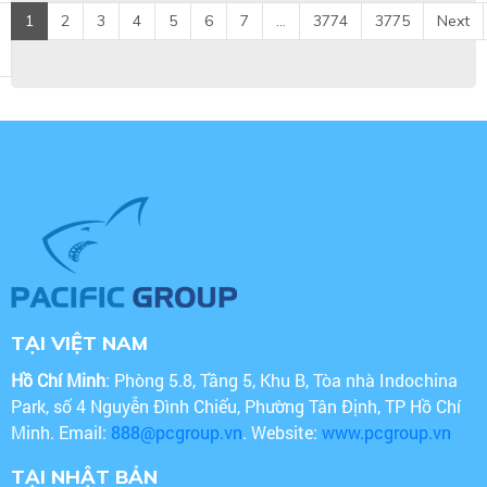
1
2
3
4
5
6
7
...
3774
3775
Next
TẠI VIỆT NAM
Hồ Chí Minh
: Phòng 5.8, Tầng 5, Khu B, Tòa nhà Indochina
Park, số 4 Nguyễn Đình Chiểu, Phường Tân Định, TP Hồ Chí
Minh. Email:
888@pcgroup.vn
. Website:
www.pcgroup.vn
TẠI NHẬT BẢN