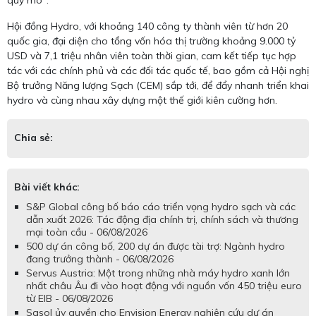
quy mô".
Hội đồng Hydro, với khoảng 140 công ty thành viên từ hơn 20
quốc gia, đại diện cho tổng vốn hóa thị trường khoảng 9.000 tỷ
USD và 7,1 triệu nhân viên toàn thời gian, cam kết tiếp tục hợp
tác với các chính phủ và các đối tác quốc tế, bao gồm cả Hội nghị
Bộ trưởng Năng lượng Sạch (CEM) sắp tới, để đẩy nhanh triển khai
hydro và cùng nhau xây dựng một thế giới kiên cường hơn.
Chia sẻ:
Bài viết khác:
S&P Global công bố báo cáo triển vọng hydro sạch và các
dẫn xuất 2026: Tác động địa chính trị, chính sách và thương
mại toàn cầu - 06/08/2026
500 dự án công bố, 200 dự án được tài trợ: Ngành hydro
đang trưởng thành - 06/08/2026
Servus Austria: Một trong những nhà máy hydro xanh lớn
nhất châu Âu đi vào hoạt động với nguồn vốn 450 triệu euro
từ EIB - 06/08/2026
Sasol ủy quyền cho Envision Energy nghiên cứu dự án