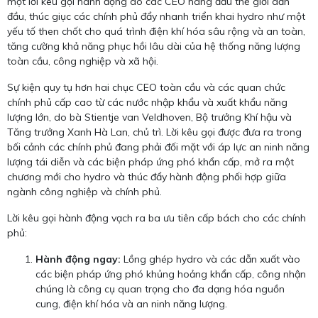
một lời kêu gọi hành động do các CEO hàng đầu thế giới dẫn
đầu, thúc giục các chính phủ đẩy nhanh triển khai hydro như một
yếu tố then chốt cho quá trình điện khí hóa sâu rộng và an toàn,
tăng cường khả năng phục hồi lâu dài của hệ thống năng lượng
toàn cầu, công nghiệp và xã hội.
Sự kiện quy tụ hơn hai chục CEO toàn cầu và các quan chức
chính phủ cấp cao từ các nước nhập khẩu và xuất khẩu năng
lượng lớn, do bà Stientje van Veldhoven, Bộ trưởng Khí hậu và
Tăng trưởng Xanh Hà Lan, chủ trì. Lời kêu gọi được đưa ra trong
bối cảnh các chính phủ đang phải đối mặt với áp lực an ninh năng
lượng tái diễn và các biện pháp ứng phó khẩn cấp, mở ra một
chương mới cho hydro và thúc đẩy hành động phối hợp giữa
ngành công nghiệp và chính phủ.
Lời kêu gọi hành động vạch ra ba ưu tiên cấp bách cho các chính
phủ:
Hành động ngay:
Lồng ghép hydro và các dẫn xuất vào
các biện pháp ứng phó khủng hoảng khẩn cấp, công nhận
chúng là công cụ quan trọng cho đa dạng hóa nguồn
cung, điện khí hóa và an ninh năng lượng.