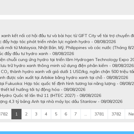
anh kết nối cơ hội đầu tư và bài học từ GIFT City về tài trợ chuyển đ
c đẩy hợp tác phát triển nhân lực ngành hydro - 08/08/2026
ái mới từ Malaysia, Nhật Bản, Mỹ, Philippines và các nước (Tháng 8/
úc đẩy đầu tư hydro xanh - 08/08/2026
 diện chuỗi cung ứng hydro tại triển lãm Hydrogen Technology Expo 2
à lưu trữ hydro xanh thông minh sử dụng điện phân kiềm - 08/08/2026
à CO₂ thành hydro xanh với giá dưới 1 USD/kg, ngăn chặn 500 triệu tấ
 được sản xuất tại Arbikie bằng hydro xanh tại chỗ - 08/08/2026
ại Fukuoka: Hợp tác quốc tế định hình tương lai năng lượng - 08/08/
 thiết kế hướng tới tự động hóa - 08/08/2026
Hydro Quốc tế lần thứ 11 (IHTEC 2027) - 08/08/2026
ợng 4,3 tỷ bảng Anh tại nhà máy lọc dầu Stanlow - 08/08/2026
3782
1
2
3
4
5
6
7
...
3781
3782
Ne