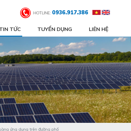
0936.917.386
HOTLINE:
TIN TỨC
TUYỂN DỤNG
LIÊN HỆ
n sàng ứng dụng trên đường phố