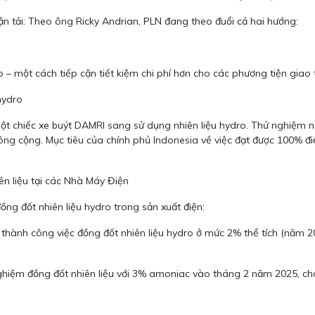
ận tải: Theo ông Ricky Andrian, PLN đang theo đuổi cả hai hướng:
o – một cách tiếp cận tiết kiệm chi phí hơn cho các phương tiện gia
hydro
một chiếc xe buýt DAMRI sang sử dụng nhiên liệu hydro. Thử nghiệm n
công cộng. Mục tiêu của chính phủ Indonesia về việc đạt được 100%
n liệu tại các Nhà Máy Điện
ồng đốt nhiên liệu hydro trong sản xuất điện:
ành công việc đồng đốt nhiên liệu hydro ở mức 2% thể tích (năm 20
hiệm đồng đốt nhiên liệu với 3% amoniac vào tháng 2 năm 2025, cho 