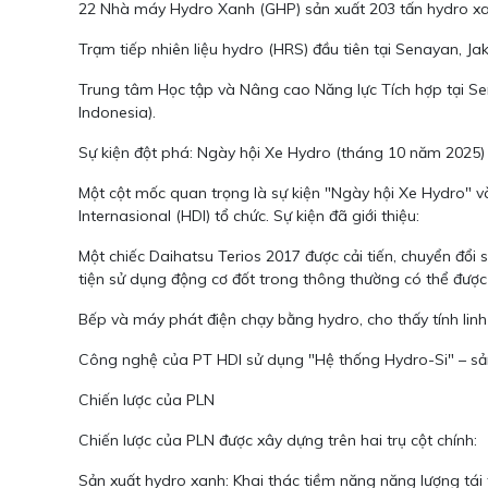
22 Nhà máy Hydro Xanh (GHP) sản xuất 203 tấn hydro xan
Trạm tiếp nhiên liệu hydro (HRS) đầu tiên tại Senayan, J
Trung tâm Học tập và Nâng cao Năng lực Tích hợp tại Sen
Indonesia).
Sự kiện đột phá: Ngày hội Xe Hydro (tháng 10 năm 2025)
Một cột mốc quan trọng là sự kiện "Ngày hội Xe Hydro" 
Internasional (HDI) tổ chức. Sự kiện đã giới thiệu:
Một chiếc Daihatsu Terios 2017 được cải tiến, chuyển đ
tiện sử dụng động cơ đốt trong thông thường có thể được
Bếp và máy phát điện chạy bằng hydro, cho thấy tính linh 
Công nghệ của PT HDI sử dụng "Hệ thống Hydro-Si" – sản xu
Chiến lược của PLN
Chiến lược của PLN được xây dựng trên hai trụ cột chính:
Sản xuất hydro xanh: Khai thác tiềm năng năng lượng tái