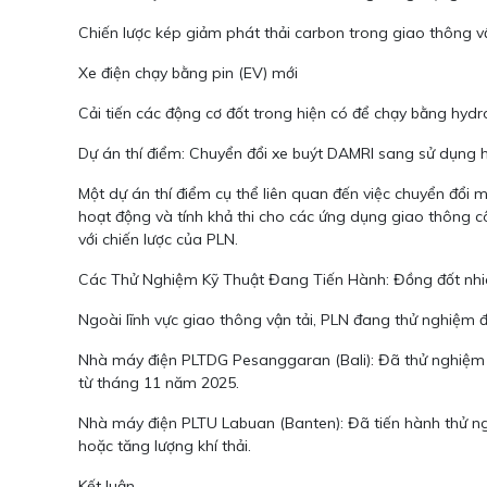
Chiến lược kép giảm phát thải carbon trong giao thông v
Xe điện chạy bằng pin (EV) mới
Cải tiến các động cơ đốt trong hiện có để chạy bằng hydr
Dự án thí điểm: Chuyển đổi xe buýt DAMRI sang sử dụng 
Một dự án thí điểm cụ thể liên quan đến việc chuyển đổi 
hoạt động và tính khả thi cho các ứng dụng giao thông 
với chiến lược của PLN.
Các Thử Nghiệm Kỹ Thuật Đang Tiến Hành: Đồng đốt nhiê
Ngoài lĩnh vực giao thông vận tải, PLN đang thử nghiệm đ
Nhà máy điện PLTDG Pesanggaran (Bali): Đã thử nghiệm th
từ tháng 11 năm 2025.
Nhà máy điện PLTU Labuan (Banten): Đã tiến hành thử ng
hoặc tăng lượng khí thải.
Kết luận