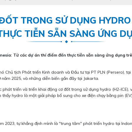
 ĐỐT TRONG SỬ DỤNG HYDRO 
 THỰC TIỄN SẴN SÀNG ỨNG 
onesia: Từ các dự án thí điểm đến thực tiễn sẵn sàng ứng dụng t
Phó Chủ tịch Phát triển Kinh doanh và Đầu tư tại PT PLN (Persero),
 năm 2025, và những diễn biến gần đây tại Jakarta.
 phát triển và triển khai động cơ đốt trong sử dụng hydro (H2-ICE), 
ho thấy hydro là một giải pháp bổ sung cho xe điện chạy bằng pin (EV
m 2023, tự khẳng định mình là "trung tâm" phát triển hydro tại Indo