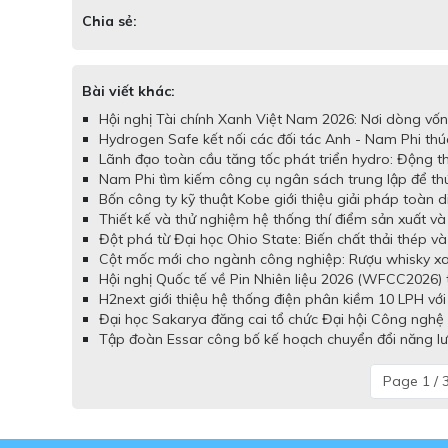
Chia sẻ:
Bài viết khác:
Hội nghị Tài chính Xanh Việt Nam 2026: Nơi dòng vốn x
Hydrogen Safe kết nối các đối tác Anh - Nam Phi thú
Lãnh đạo toàn cầu tăng tốc phát triển hydro: Động th
Nam Phi tìm kiếm công cụ ngân sách trung lập để th
Bốn công ty kỹ thuật Kobe giới thiệu giải pháp toàn
Thiết kế và thử nghiệm hệ thống thí điểm sản xuất v
Đột phá từ Đại học Ohio State: Biến chất thải thép v
Cột mốc mới cho ngành công nghiệp: Rượu whisky xanh
Hội nghị Quốc tế về Pin Nhiên liệu 2026 (WFCC2026) t
H2next giới thiệu hệ thống điện phân kiềm 10 LPH với
Đại học Sakarya đăng cai tổ chức Đại hội Công nghệ 
Tập đoàn Essar công bố kế hoạch chuyển đổi năng lư
Page 1 / 