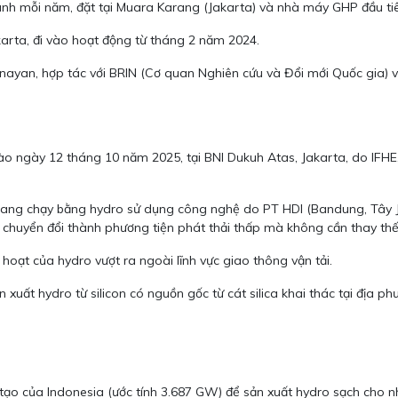
h mỗi năm, đặt tại Muara Karang (Jakarta) và nhà máy GHP đầu tiên 
akarta, đi vào hoạt động từ tháng 2 năm 2024.
ayan, hợp tác với BRIN (Cơ quan Nghiên cứu và Đổi mới Quốc gia) và
vào ngày 12 tháng 10 năm 2025, tại BNI Dukuh Atas, Jakarta, do IF
ổi sang chạy bằng hydro sử dụng công nghệ do PT HDI (Bandung, Tây 
 chuyển đổi thành phương tiện phát thải thấp mà không cần thay th
hoạt của hydro vượt ra ngoài lĩnh vực giao thông vận tải.
ất hydro từ silicon có nguồn gốc từ cát silica khai thác tại địa phư
 tạo của Indonesia (ước tính 3.687 GW) để sản xuất hydro sạch cho n