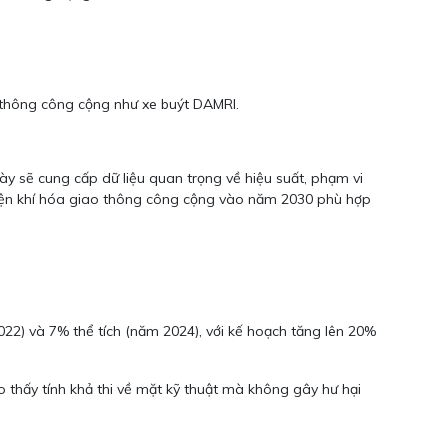
o thông công cộng như xe buýt DAMRI.
ày sẽ cung cấp dữ liệu quan trọng về hiệu suất, phạm vi
 điện khí hóa giao thông công cộng vào năm 2030 phù hợp
22) và 7% thể tích (năm 2024), với kế hoạch tăng lên 20%
thấy tính khả thi về mặt kỹ thuật mà không gây hư hại