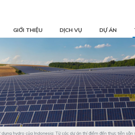
GIỚI THIỆU
DỊCH VỤ
DỰ ÁN
sử dụng hydro của Indonesia: Từ các dự án thí điểm đến thực tiễn sẵ