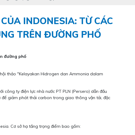
CỦA INDONESIA: TỪ CÁC
DỤNG TRÊN ĐƯỜNG PHỐ
rên đường phố
 tại hội thảo "Kelayakan Hidrogen dan Ammonia dalam
với công ty điện lực nhà nước PT PLN (Persero) dẫn đầu
) để giảm phát thải carbon trong giao thông vận tải, đặc
nesia. Cơ sở hạ tầng trọng điểm bao gồm: