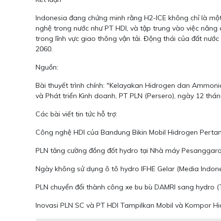
Indonesia đang chứng minh rằng H2-ICE không chỉ là một 
nghệ trong nước như PT HDI, và tập trung vào việc nâng 
trong lĩnh vực giao thông vận tải. Động thái của đất nư
2060.
Nguồn:
Bài thuyết trình chính: "Kelayakan Hidrogen dan Ammoni
và Phát triển Kinh doanh, PT PLN (Persero), ngày 12 thá
Các bài viết tin tức hỗ trợ:
Công nghệ HDI của Bandung Bikin Mobil Hidrogen Pertam
PLN tăng cường đồng đốt hydro tại Nhà máy Pesanggara
Ngày không sử dụng ô tô hydro IFHE Gelar (Media Indon
PLN chuyển đổi thành công xe bu bù DAMRI sang hydro (
Inovasi PLN SC và PT HDI Tampilkan Mobil và Kompor H